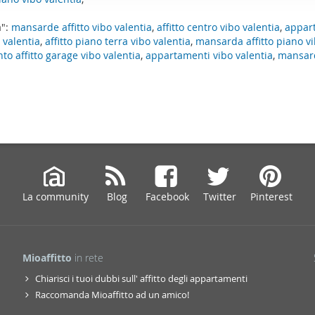
ffico. Condividiamo inoltre informazioni sul modo in cui utilizza il 
a":
mansarde affitto vibo valentia
,
affitto centro vibo valentia
,
appar
 occupano di analisi dei dati web, pubblicità e social media, i qual
 valentia
,
affitto piano terra vibo valentia
,
mansarda affitto piano v
azioni che ha fornito loro o che hanno raccolto dal suo utilizzo d
o affitto garage vibo valentia
,
appartamenti vibo valentia
,
mansar
La community
Blog
Facebook
Twitter
Pinterest
Mioaffitto
in rete
Chiarisci i tuoi dubbi sull' affitto degli appartamenti
Raccomanda Mioaffitto ad un amico!