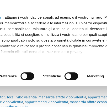
r
trattiamo i vostri dati personali, ad esempio il vostro numero IP
Prezzo
Superficie
Locali
Più filtri - 2
er memorizzare e accedere alle informazioni sul vostro dispositiv
uti personalizzati, misurare gli annunci e i contenuti, ricercare i
Appartamento affitto garage vibo valentia
a possibilità di scegliere chi utilizza i vostri dati e per quali scop
 sono applicabili solo su questa proprietà digitale in cui avete eff
Ordine Mioaffitto
 modificare o revocare il proprio consenso in qualsiasi momento d
facendo clic sull'icona di attivazione della privacy.
n i criteri di ricerca.:
remmo anche:
Cancellare filtri
mmobile: Appartamento
ni sulla tua posizione geografica, con un'approssimazione di qu
positivo, scansionandolo attivamente alla ricerca di caratteristiche
Preferenze
Statistiche
Marketing
e corrispondo ai tuoi criteri di ricerca.
 elaborati i tuoi dati personali e imposta le tue preferenze nell
 ritirare il tuo consenso in qualsiasi momento dalla Dichiarazion
o 5 locali vibo valentia
,
mansarda affitto vibo valentia
,
appartament
e vibo valentia
,
appartamenti vibo valentia
,
mansarda affitto econo
rsonalizzare contenuti ed annunci, per fornire funzionalità dei so
iano vibo valentia
,