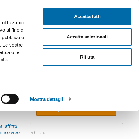
Pubblica gratis
Inizia sessione
Accetta tutti
, utilizzando
o al fine di
Accetta selezionati
l pubblico e
i. Le vostre
ettuato le
Rifiuta
alla
Crea il tuo avviso!
Non lasciare che ti anticipino. Ricevi
alla tua mail
tutte le novità
di questa
ricerca.
alche metro,
 specifiche
Mostra dettagli
Ricevi avvisi
a
sezione
e sui cookie.
i affitto
mico vibo
Pubblicità
cial media e