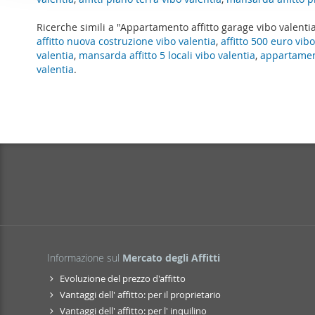
o
per analizzare il nostro tra
n
Ricerche simili a "Appartamento affitto garage vibo valenti
con i nostri partner che si
e
affitto nuova costruzione vibo valentia
,
affitto 500 euro vibo
combinarle con altre inform
d
valentia
,
mansarda affitto 5 locali vibo valentia
,
appartament
servizi.
e
valentia
.
l
c
o
n
s
e
n
s
o
Informazione sul
Mercato degli Affitti
Evoluzione del prezzo d'affitto
Vantaggi dell' affitto: per il proprietario
Vantaggi dell' affitto: per l' inquilino