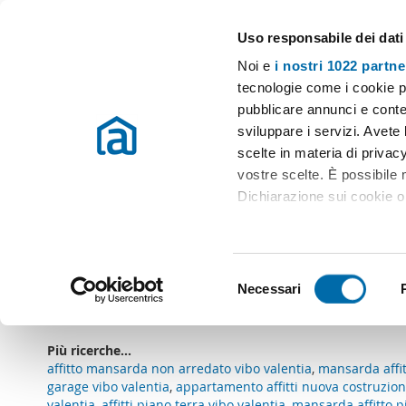
Uso responsabile dei dati
Case e appartamenti in affitto in tutta Italia
Noi e
i nostri 1022 partne
Vibo Valentia
tecnologie come i cookie p
pubblicare annunci e conten
Inizio
Affitto Vibo Valentia
Appartamenti Affitto Vibo Valentia
sviluppare i servizi. Avete l
scelte in materia di privacy
Appartamento affitto garage vibo valentia
(0 immobili)
vostre scelte. È possibile
Dichiarazione sui cookie o 
Ci dispiace
, non ci sono risultati che coincidono co
Con il tuo consenso, vor
Parola chiave: appartamento affitto garage vibo valentia
Tipo di i
raccogliere informazio
S
Identificare il tuo dis
Necessari
Sottoscriviti a un
avviso email
quando ci sono immobili ch
e
(impronte digitali).
l
Approfondisci come vengono
e
Più ricerche...
dettagli
. Puoi modificare o
z
affitto mansarda non arredato vibo valentia
,
mansarda affitt
i
garage vibo valentia
,
appartamento affitti nuova costruzion
Utilizziamo i cookie per pe
valentia
,
affitti piano terra vibo valentia
,
mansarda affitto p