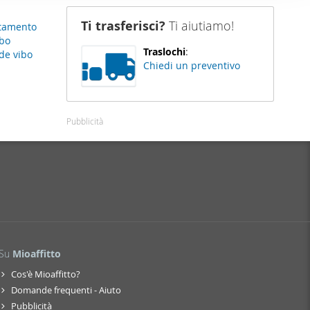
nostro sito
Ti trasferisci?
Ti aiutiamo!
tamento
i potrebbero
ibo
ei loro
Traslochi
:
de vibo
Chiedi un preventivo
Pubblicità
Su
Mioaffitto
Cos'è Mioaffitto?
Domande frequenti - Aiuto
Pubblicità