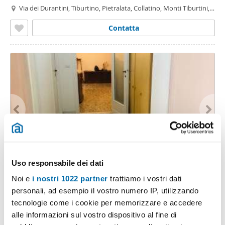
Via dei Durantini, Tiburtino, Pietralata, Collatino, Monti Tiburtini,
Roma
Contatta
1
/8
Uso responsabile dei dati
1.200€
Máx. 10km
Noi e
i nostri 1022 partner
trattiamo i vostri dati
2
110m
3 Loc
personali, ad esempio il vostro numero IP, utilizzando
tecnologie come i cookie per memorizzare e accedere
Via Tiburtina, Tiburtino, Pietralata, Collatino, Casal Bruciato, Roma
alle informazioni sul vostro dispositivo al fine di