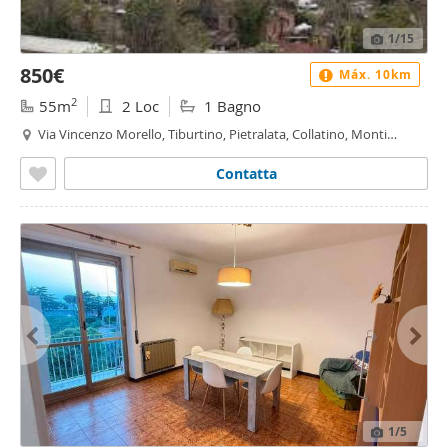
1
/15
850€
Máx. 10km
2
55m
2 Loc
1 Bagno
Via Vincenzo Morello, Tiburtino, Pietralata, Collatino, Monti
Tiburtini, Roma
Contatta
1
/5