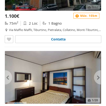
1
/12
1.100€
Máx. 10km
2
75m
2 Loc
1 Bagno
Via Maffio Maffii, Tiburtino, Pietralata, Collatino, Monti Tiburtini,
Roma
Contatta
1
/20