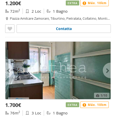
1.200€
Máx. 10km
EXTRA
2
72m
2 Loc
1 Bagno
Piazza Amilcare Zamorani, Tiburtino, Pietralata, Collatino, Monti
Tiburtini, Roma
Contatta
1
/10
1.700€
Máx. 10km
EXTRA
2
76m
3 Loc
1 Bagno