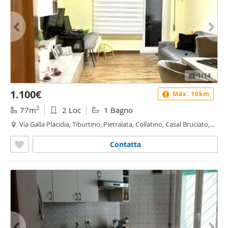
1
/14
1.100€
Máx. 10km
2
77m
2 Loc
1 Bagno
Via Galla Placidia, Tiburtino, Pietralata, Collatino, Casal Bruciato,
Roma
Contatta