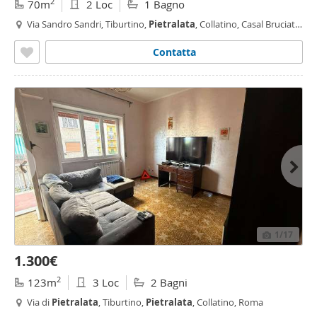
2
70m
2 Loc
1 Bagno
Via Sandro Sandri, Tiburtino,
Pietralata
, Collatino, Casal Bruciato,
Roma
Contatta
1
/17
1.300€
2
123m
3 Loc
2 Bagni
Via di
Pietralata
, Tiburtino,
Pietralata
, Collatino, Roma