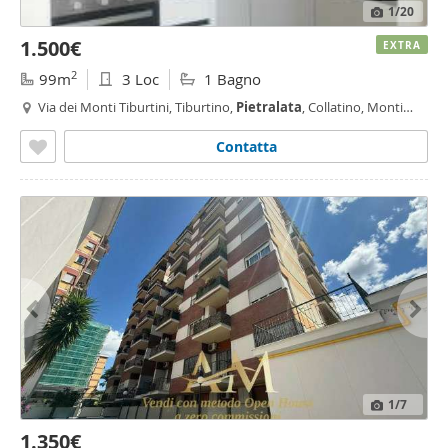
1
/20
1.500€
EXTRA
2
99m
3 Loc
1 Bagno
Via dei Monti Tiburtini, Tiburtino,
Pietralata
, Collatino, Monti
Tiburtini, Roma
Contatta
1
/7
1.350€