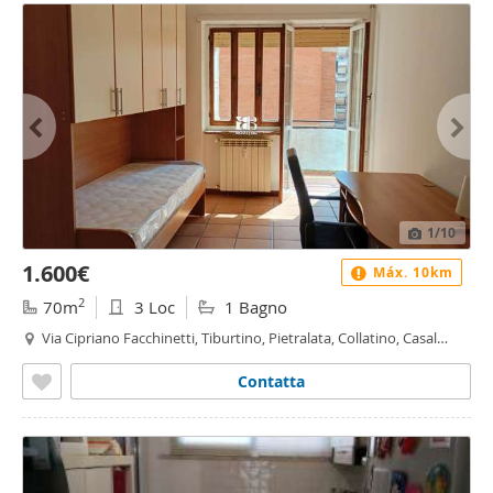
1
/10
1.600€
Máx. 10km
2
70m
3 Loc
1 Bagno
Via Cipriano Facchinetti, Tiburtino, Pietralata, Collatino, Casal
Bruciato, Roma
Contatta