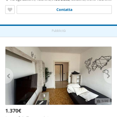
Roma
Contatta
Pubblicità
1
/20
1.370€