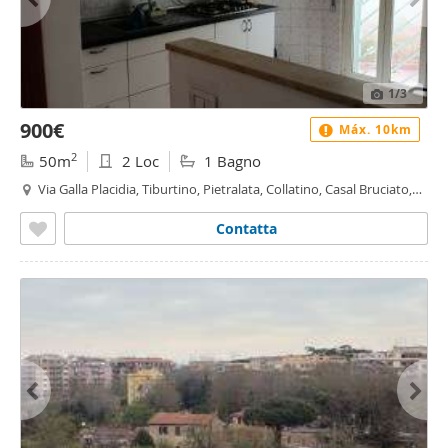
1
/3
900€
Máx. 10km
2
50m
2 Loc
1 Bagno
Via Galla Placidia, Tiburtino, Pietralata, Collatino, Casal Bruciato,
Roma
Contatta