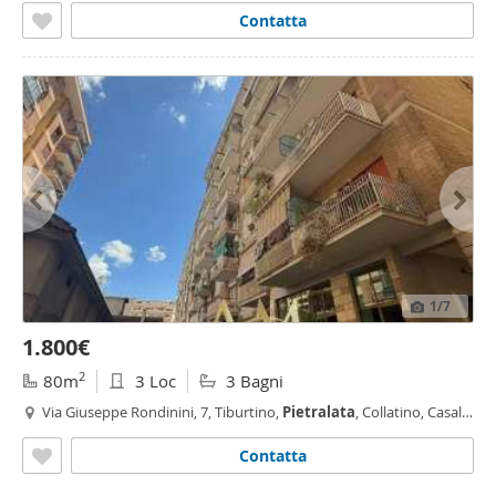
Contatta
1
/7
1.800€
2
80m
3 Loc
3 Bagni
Via Giuseppe Rondinini, 7, Tiburtino,
Pietralata
, Collatino, Casal
Bruciato, Roma
Contatta