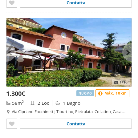
Contatta
1
/16
1.300€
Máx. 10km
NUOVO
2
58m
2 Loc
1 Bagno
Via Cipriano Facchinetti, Tiburtino, Pietralata, Collatino, Casal
Bruciato, Roma
Contatta