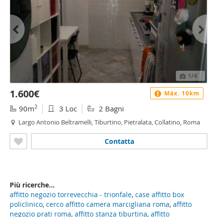
1
/4
1.600€
Máx. 10km
2
90m
3 Loc
2 Bagni
Largo Antonio Beltramelli, Tiburtino, Pietralata, Collatino, Roma
Contatta
Più ricerche...
affitto negozio torrevecchia - trionfale
,
case affitto box
policlinico
,
cerco affitto camera marcigliana roma
,
affitto
negozio prati roma
,
affitto stanza tiburtina
,
affitto