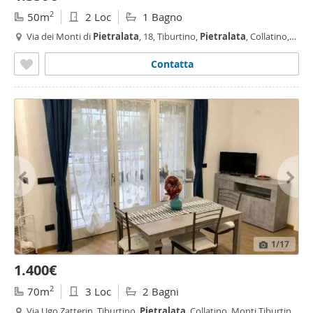
2
50m
2 Loc
1 Bagno
Via dei Monti di
Pietralata
, 18, Tiburtino,
Pietralata
, Collatino,
Roma
Contatta
1
/17
1.400€
2
70m
3 Loc
2 Bagni
Via Ugo Zatterin, Tiburtino,
Pietralata
, Collatino, Monti Tiburtini,