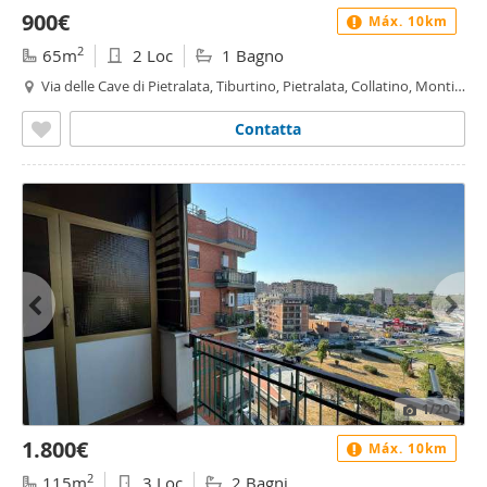
900€
Máx. 10km
2
65m
2 Loc
1 Bagno
Via delle Cave di Pietralata, Tiburtino, Pietralata, Collatino, Monti
Tiburtini, Roma
Contatta
1
/20
1.800€
Máx. 10km
2
115m
3 Loc
2 Bagni