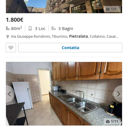
1
/9
1.800€
2
80m
3 Loc
3 Bagni
Via Giuseppe Rondinini, Tiburtino,
Pietralata
, Collatino, Casal
Bruciato, Roma
Contatta
1
/11