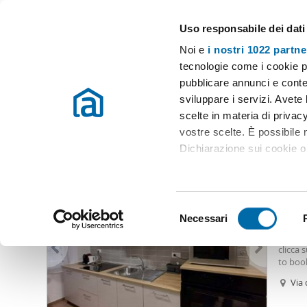
Uso responsabile dei dati
Case e appartamenti in affitto in tutta Italia
Noi e
i nostri 1022 partne
Roma
Scegli la zona
tecnologie come i cookie p
pubblicare annunci e conten
Inizio
Affitto Roma
Appartamenti Affitto Roma
Appartamento 
sviluppare i servizi. Avete l
scelte in materia di privacy
Appartamento affitto 800 euro centocelle Roma
(5 immobi
vostre scelte. È possibile
Dichiarazione sui cookie o 
800
Con il tuo consenso, vor
33
raccogliere informazio
S
Identificare il tuo dis
Necessari
Biloca
e
(impronte digitali).
[ita] D
l
clicca 
Approfondisci come vengono
e
to book
dettagli
. Puoi modificare o
fermata
z
Via 
metro 
i
superfi
Utilizziamo i cookie per pe