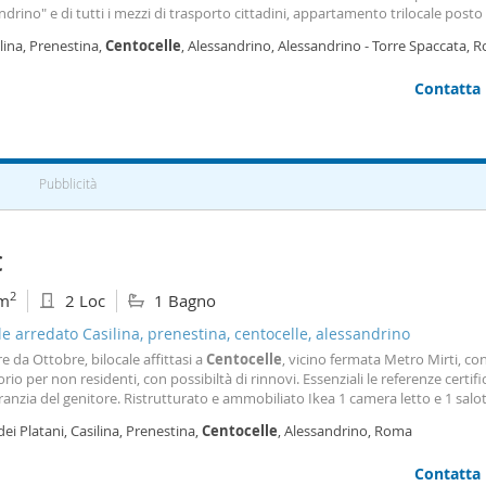
ndrino" e di tutti i mezzi di trasporto cittadini, appartamento trilocale posto 
o e composto da ampio ingresso, 3 camere, cucina, bagno e balcone. Disponi
lina, Prenestina,
Centocelle
, Alessandrino, Alessandrino - Torre Spaccata, 
dentesse universitarie fuori sede. Per info: 3393892421
Contatta
Pubblicità
€
2
m
2 Loc
1 Bagno
le arredato Casilina, prenestina, centocelle, alessandrino
re da Ottobre, bilocale affittasi a
Centocelle
, vicino fermata Metro Mirti, co
orio per non residenti, con possibiltà di rinnovi. Essenziali le referenze certifi
anzia del genitore. Ristrutturato e ammobiliato Ikea 1 camera letto e 1 salo
, riscaldamento autonomo, 1 piano,
800
+ 50 condom. Mese. No balcone. So
dei Platani, Casilina, Prenestina,
Centocelle
, Alessandrino, Roma
ali buone referenze certificate o
Contatta