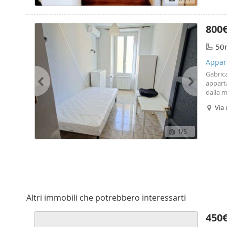
800
50
Appart
Gabrica
appart
dalla m
lavorat
Via 
1
/5
Altri immobili che potrebbero interessarti
450