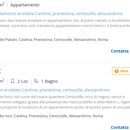
2
m
Appartamento
amento arredata Casilina, prenestina, centocelle, alessandrino
ttano due stanze arredate in appartamento sito al piano rialzato a studentes
itarie, contratto solo transitorio,appartamento vicino metro c e linee auto
dei Platani, Casilina, Prenestina, Centocelle, Alessandrino, Roma
Contatta
€
Máx.
2
m
2 Loc
1 Bagno
le arredato Casilina, prenestina, centocelle, alessandrino
dei Noci, nel cuore del vivace quartiere Centocelle, ricco di negozi, servizi e
ente collegato grazie alla presenza dei mezzi pubblici e della Metro c, l’agen
a propone la locazione di un appartamento posto al quinto piano di una pal
L’immobile, arredato e in ottime condizioni interne, è composto da ingresso,
dei noci, Casilina, Prenestina, Centocelle, Alessandrino, Roma
rno con angolo cottura, camera da letto e bagno finestrato. Sono presenti d
zzatori in tutte le stanze. Inoltre l'appartamento gode della possibilità di pot
Contatta
are il terrazzo condominiale. Per la locazione si richiedono persone referenzi