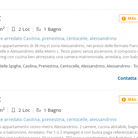
aga, oppure per studenti. Inoltre si richiede necessariamente che l'intestata
to di locazione abbia almeno un immobile di proprietà in Roma o in una altra
 Si affitta con contratto 4+4. Disponibile dal primo luglio 2026.
€
Máx.
2
m
2 Loc
1 Bagno
le arredato Casilina, prenestina, centocelle, alessandrino
si appartamento di 38 mq in zona Alessandrino, nei pressi delle fermate Parc
elle e Alessandrino della Metro c. Terzo piano senza ascensore. è composto 
ving con cucina ben attrezzata; una camera matrimoniale, arredata, con balc
con ampia doccia e finestra. Inoltre, è munito di riscaldamento autonomo,
delle Spighe, Casilina, Prenestina, Centocelle, Alessandrino, Alessandrino - To
ionatore e ampio armadio a muro. Importante: il contratto è transitorio a c
ccata, Roma
ato per un anno, a partire dal 21 agosto 2026 fino al 20 agosto 2027 circa. è
Contatta
ario un contratto di lavoro a tempo determinato per 1 anno. Canone: 550 E
luce, acqua, gas, rifiuti, condominio pari a 50 euro al mese)+ deposito di due
€
Máx.
2
m
2 Loc
1 Bagno
le arredato Casilina, prenestina, centocelle, alessandrino
si appartamento vicino metro Alessandrino. 2 camere, cucina abitabile, bagn
o e balconcino. Arredato. Per 1 o 2 impiegati e con busta paga referenziati e.
tto con cedolare secca. Max serietà. 750 euro + condominio. No fumatori. La