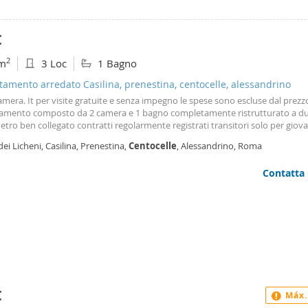
€
2
m
3 Loc
1 Bagno
amento arredato Casilina, prenestina, centocelle, alessandrino
mera. It per visite gratuite e senza impegno le spese sono escluse dal prezz
amento composto da 2 camera e 1 bagno completamente ristrutturato a du
etro ben collegato contratti regolarmente registrati transitori solo per giova
ori o studenti min 18 max 35 anni no animali
dei Licheni, Casilina, Prenestina,
Centocelle
, Alessandrino, Roma
Contatta
€
Máx.