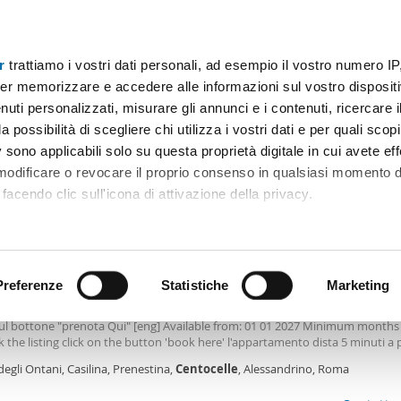
r
trattiamo i vostri dati personali, ad esempio il vostro numero IP
A 800€
Superficie
Locali
Più filtri - 2
er memorizzare e accedere alle informazioni sul vostro dispositiv
uti personalizzati, misurare gli annunci e i contenuti, ricercare i
affitto 800 euro centocelle Roma
a possibilità di scegliere chi utilizza i vostri dati e per quali scop
 sono applicabili solo su questa proprietà digitale in cui avete eff
Ordine Mioaffitto
li)
 modificare o revocare il proprio consenso in qualsiasi momento d
facendo clic sull'icona di attivazione della privacy.
€
remmo anche:
2
m
2 Loc
1 Bagno
ni sulla tua posizione geografica, con un'approssimazione di qu
positivo, scansionandolo attivamente alla ricerca di caratteristiche
Preferenze
Statistiche
Marketing
le arredato Casilina, prenestina, centocelle, alessandrino
isponibile da: 01 01 2027 Mensilità minime prenotabili: 1 Per prenotare l'ann
sul bottone "prenota Qui" [eng] Available from: 01 01 2027 Minimum months 
 elaborati i tuoi dati personali e imposta le tue preferenze nell
 the listing click on the button 'book here' l'appartamento dista 5 minuti a p
 ritirare il tuo consenso in qualsiasi momento dalla Dichiarazion
 mirti della metro c che collega direttamente con il centro città (fermata col
degli Ontani, Casilina, Prenestina,
Centocelle
, Alessandrino, Roma
c interseca la metro a a San Giovanni e la metro b a Colosseo. L'appartamen
cie totale di 33 metri quadrati, ottimamente organizzati. Ci sono: - camera d
rsonalizzare contenuti ed annunci, per fornire funzionalità dei so