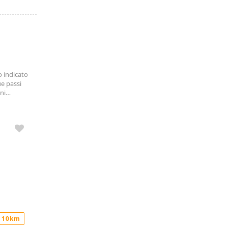
o indicato
e passi
ni
 10km