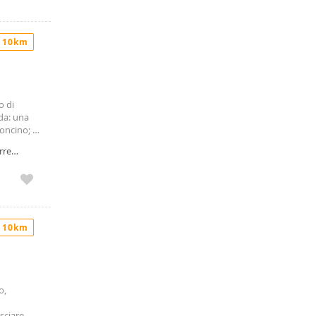
rio del
 città in
 10km
o di
da: una
oncino; 1
rre
anone
uro+
 mesi.
 10km
o,
sciare