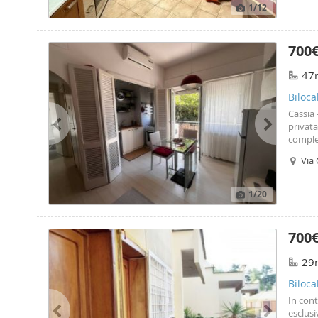
3274909
1
/12
le gara
700
47
Biloca
Cassia 
privat
comple
soggior
Via
riscal
silenzi
chi cer
1
/20
esclusi
la gara
locazi
700
una so
inform
29
Biloca
In cont
esclus