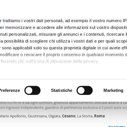
r
trattiamo i vostri dati personali, ad esempio il vostro numero IP
A 700€
Superficie
Locali
Più filtri - 2
er memorizzare e accedere alle informazioni sul vostro dispositiv
uti personalizzati, misurare gli annunci e i contenuti, ricercare i
 affitto 700 euro cesano roma Roma
a possibilità di scegliere chi utilizza i vostri dati e per quali scop
 sono applicabili solo su questa proprietà digitale in cui avete eff
Ordine Mioaffitto
obili)
 modificare o revocare il proprio consenso in qualsiasi momento d
facendo clic sull'icona di attivazione della privacy.
€
remmo anche:
2
m
2 Loc
1 Bagno
ni sulla tua posizione geografica, con un'approssimazione di qu
positivo, scansionandolo attivamente alla ricerca di caratteristiche
Preferenze
Statistiche
Marketing
le arredato Giustiniana, olgiata, cesano
Casale s. Nicola- in zona residenziale verdeggiante a 5 minuti dalla fermata "
nino fl3 rm vt e da ogni comfort, grazioso appartamento bilocale adatto a c
 elaborati i tuoi dati personali e imposta le tue preferenze nell
con ingresso indipendente, giardino di pertinenza esclusiva e 2 posti auto sc
 ritirare il tuo consenso in qualsiasi momento dalla Dichiarazion
egnati, parzialmente arredato, composto da: soggiorno, zona cottura a vist
Mario Apollonio, Giustiniana, Olgiata,
Cesano
, La Storta,
Roma
ra con camino, ampia camera matrimoniale, bagno con doccia maxi,
tonomo, condizionatori caldo freddo. Molto belle le travi a vista sui soffitt
rsonalizzare contenuti ed annunci, per fornire funzionalità dei so