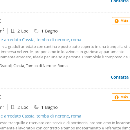
Contatta
338 si prega di indicare nella richiesta il numero di persone interessate all’
nzie disponibili.
€
Máx.
2
m
2 Loc
1 Bagno
le arredato Cassia, tomba di nerone, roma
– via gradoli arredato con cantina e posto auto coperto in una tranquilla st
a immersa nel verde, proponiamo in locazione un grazioso appartamento
tamente arredato, ideale per una sola persona. L'immobile è composto da i
no, cucinino separato, camera da letto, bagno e balcone. Dotato di aria con
 Gradoli, Cassia, Tomba di Nerone, Roma
damento autonomo, cantina e comodo posto auto coperto in garage. La zon
osa e riservata, ben collegata e ricca di servizi, rappresentando la soluzione i
Contatta
ca tranquillità senza rinunciare alla comodità. Canone mensile: €700. Si affitt
vamente a studenti non residenti e anche lavoratori non residenti a Roma. è 
nzia di un reddito documentabile dei genitori pari ad almeno tre volte il can
one minimo €2. 100 mensili complessivi). L'appartamento è adatto esclusiva
€
Máx.
la persona. No case vacanze o similari o persone con residenza a Roma. Per
azioni e appuntamenti preferibilmente contattare telefonicamente 3486650
2
m
2 Loc
1 Bagno
le arredato Cassia, tomba di nerone, roma
esto tranquillo e riservato con servizio di portineria, proponiamo in locazion
ivamente a lavoratori con contratto a tempo indeterminato e referenze dimos