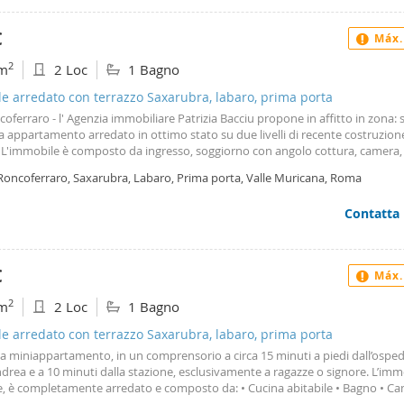
€
Máx.
2
m
2 Loc
1 Bagno
le arredato con terrazzo Saxarubra, labaro, prima porta
ncoferraro - l' Agenzia immobiliare Patrizia Bacciu propone in affitto in zona: 
a appartamento arredato in ottimo stato su due livelli di recente costruzione
 L'immobile è composto da ingresso, soggiorno con angolo cottura, camera,
balcone e terrazzo. La richiesta è di Euro 680 si affitta a referenziati per uso
 Roncoferraro, Saxarubra, Labaro, Prima porta, Valle Muricana, Roma
orio. Libero da novembre 2026 Per qualsiasi informazione o richiesta potete
arci al 065084750 - 3483827810 o inviare una mail
Contatta
€
Máx.
2
m
2 Loc
1 Bagno
le arredato con terrazzo Saxarubra, labaro, prima porta
tta miniappartamento, in un comprensorio a circa 15 minuti a piedi dall’ospe
drea e a 10 minuti dalla stazione, esclusivamente a ragazze o signore. L’imm
le, è completamente arredato e composto da: • Cucina abitabile • Bagno • C