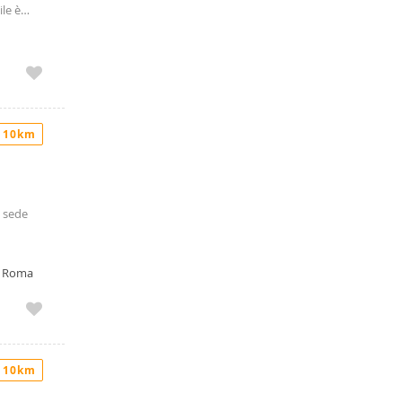
le è
etta con
affaccio
icettivo.
 un posto
ne e
.
 10km
i sede
o, Roma
 10km