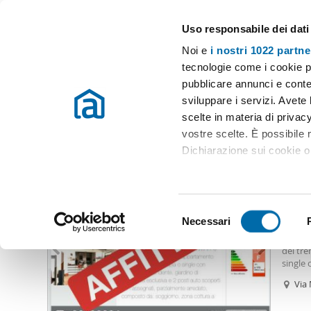
Uso responsabile dei dati
Case e appartamenti in affitto in tutta Italia
Noi e
i nostri 1022 partne
Roma
Scegli la zona
tecnologie come i cookie p
pubblicare annunci e conten
Inizio
Affitto Roma
Appartamenti Affitto Roma
Appartamento
sviluppare i servizi. Avete l
scelte in materia di privacy
Appartamento affitto 700 euro cesano roma Roma
(2 imm
vostre scelte. È possibile
Dichiarazione sui cookie o 
700
Con il tuo consenso, vor
50
raccogliere informazio
S
Identificare il tuo dis
Necessari
Biloca
e
(impronte digitali).
Cassia-
l
del tre
Approfondisci come vengono
e
single 
dettagli
. Puoi modificare o
non ass
z
Via 
muratu
i
termoau
Utilizziamo i cookie per pe