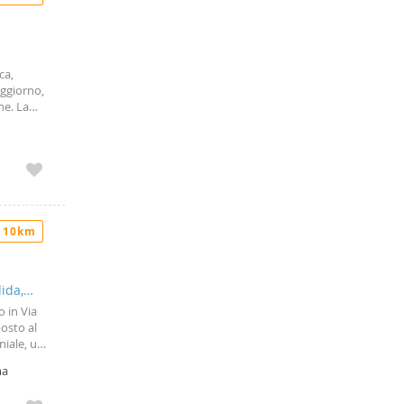
ca,
ggiorno,
ne. La
ia piastra
inio. Nel
chiesta
 10km
ida,
o in Via
osto al
niale, una
edi ed è
ma
ta è di €
no