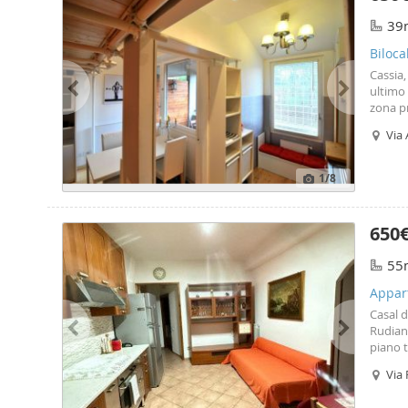
39
Biloca
Cassia,
ultimo
zona pr
vista d
Via 
ad indu
condom
prezzo 
1
/8
fideius
650
55
Appart
ottavi
Casal d
Rudian
piano 
camere
Via 
disponi
650,00 