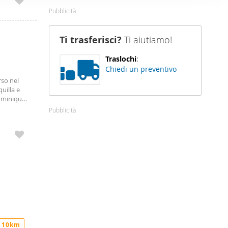
 di circa
nostro sito
terno del
Pubblicità
l 5
i potrebbero
vamente
ei loro
Ti trasferisci?
Ti aiutiamo!
Traslochi
:
Chiedi un preventivo
so nel
uilla e
Dominique
811,
Pubblicità
 10km