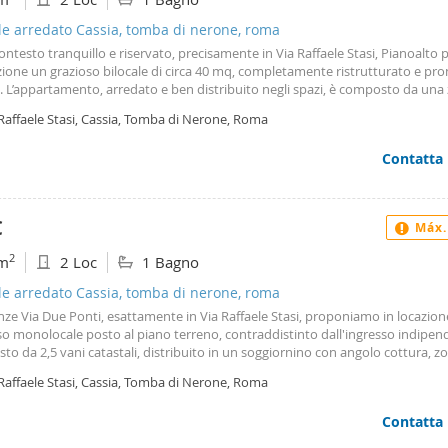
le arredato Cassia, tomba di nerone, roma
ontesto tranquillo e riservato, precisamente in Via Raffaele Stasi, Pianoalto
zione un grazioso bilocale di circa 40 mq, completamente ristrutturato e pr
. L’appartamento, arredato e ben distribuito negli spazi, è composto da una
 con cucina a vista, camera matrimoniale con bagno finestrato e un comodo
Raffaele Stasi, Cassia, Tomba di Nerone, Roma
 veranda utilizzabile come zona lavanderia o piccolo ripostiglio. Gli ambient
ecentemente ristrutturati e si presentano in ottimo stato interno, con finitur
Contatta
 e un’atmosfera accogliente e funzionale. La soluzione è ideale per single o
alla ricerca di un appartamento pratico, curato e situato in una zona ben co
 stesso tempo lontana dal caos cittadino. La posizione consente di raggiun
nte servizi, negozi e collegamenti principali, mantenendo però la tranquillità
€
Máx.
o prevalentemente residenziale. Per qualsiasi ulteriori informazioni i nostri u
 Roma, Via Due Ponti 235a e Viale Bruno Buozzi 19a e seguono il seguente or
2
m
2 Loc
1 Bagno
al venerdi dalle ore 09. 00 alle ore 19. 30, il sabato dalle ore 09. 00 alle ore 13. 
t:
le arredato Cassia, tomba di nerone, roma
ze Via Due Ponti, esattamente in Via Raffaele Stasi, proponiamo in locazio
so monolocale posto al piano terreno, contraddistinto dall'ingresso indipen
o da 2,5 vani catastali, distribuito in un soggiornino con angolo cottura, zo
Per qualsiasi ulteriori informazioni i nostri uffici sono in Roma, Viale Bruno 
Raffaele Stasi, Cassia, Tomba di Nerone, Roma
ia Due Ponti 235 e seguono il seguente orario: dal lunedi al venerdi dalle ore
 19. 30, il sabato dalle ore 09. 00 alle ore 13. 00. Sito internet:
Contatta