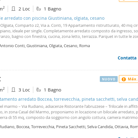
2
m
2 Loc
1 Bagno
le arredato con piscina Giustiniana, olgiata, cesano
 Olgiata, Comparto z2, Via a. Conti, 19 Appartamento ristrutturato, 40 mq cir
 piano, ideale per single. Completamente arredato composto da ingresso, so
anzo, bagno con finestra, cucina, zona letto, terrazza. Parquet in tutte le zo
al soggiorno e sul parco dell’olgiata. Condizionatore a pompa di calore. Dopp
Antonio Conti, Giustiniana, Olgiata, Cesano, Roma
zione, scaldabagno installato nuovo. Posto auto scoperto privato, piscina
iniale estiva. Supermercato e centro commerciale appena usciti dal condom
Contatta
d’affitto sono comprese le spese di condominio eccetto riscaldamento. E’ ri
sione bancaria. Solo referenziati, no agenzie. Classe energetica f.
€
Máx.
NUOVO
2
m
3 Loc
1 Bagno
amento arredato Boccea, torrevecchia, pineta sacchetti, selva cand
a
el marmo – Via Rudiano, adiacenze Ristorante l'abruzzese – Trilocale in affitt
o, in zona Casal del Marmo, proponiamo in locazione un bilocale arredato, p
terra di 55 mq, composto da soggiorno con angolo cottura, camera matrimo
tta, bagno e giardino pavimentato. L'immobile viene locato completo di arr
Rudiano, Boccea, Torrevecchia, Pineta Sacchetti, Selva Candida, Ottavia, Ro
bile esclusivamente a coppie referenziate con redditi dimostrabili. La richies
mensili, spese escluse. Per ulteriori informazioni: Referente incaricato Stefa