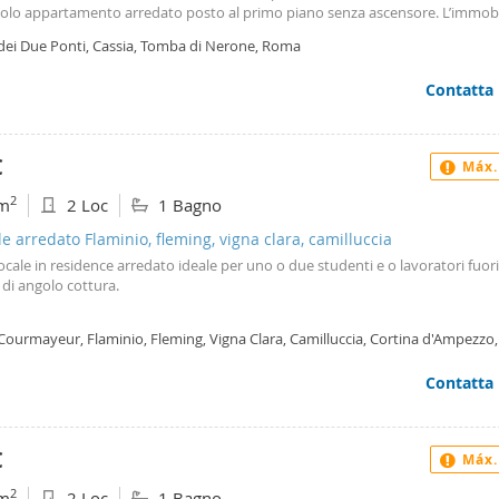
colo appartamento arredato posto al primo piano senza ascensore. L’immobi
to da piccola zona giorno con angolo cottura, tavolo con due sedie, camer
 dei Due Ponti, Cassia, Tomba di Nerone, Roma
letto alla francese e armadio, bagno e balcone con tavolino e due sedie con 
co condominiale. E’ dotato di inferriate alle finestre, pavimenti in cotto, aria
Contatta
onata e riscaldamento autonomo. Contratto di locazione 4 anni + 4. No uso r
o cauzionale 3 mensilità + Garanzia canoni 3 mensilità. Possibilità di locare
d euro 50 mese. Per fissare un appuntamento inviare la propria presentazio
tazione reddituale via mail all’indirizzo: spese di condominio: € 65 mese ca
€
Máx.
2
m
2 Loc
1 Bagno
le arredato Flaminio, fleming, vigna clara, camilluccia
ale in residence arredato ideale per uno o due studenti e o lavoratori fuor
di angolo cottura.
 Courmayeur, Flaminio, Fleming, Vigna Clara, Camilluccia, Cortina d'Ampezz
Contatta
€
Máx.
2
m
2 Loc
1 Bagno