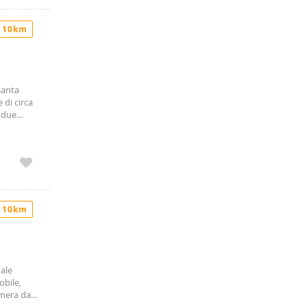
 10km
santa
 di circa
 due
 10km
dale
obile,
amera da