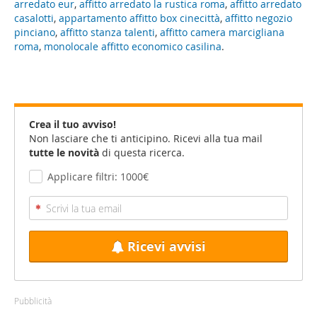
arredato eur
,
affitto arredato la rustica roma
,
affitto arredato
casalotti
,
appartamento affitto box cinecittà
,
affitto negozio
pinciano
,
affitto stanza talenti
,
affitto camera marcigliana
roma
,
monolocale affitto economico casilina
.
Crea il tuo avviso!
Non lasciare che ti anticipino. Ricevi alla tua mail
tutte le novità
di questa ricerca.
Applicare filtri: 1000€
Ricevi avvisi
Pubblicità