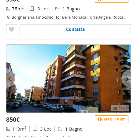
2
75m
3 Loc
1 Bagno
Borghesiana, Finocchio, Tor Bella Monaca, Torre Angela, Rocca
Cencia, Roma
Contatta
1
/20
850€
Máx. 10km
2
110m
3 Loc
1 Bagno