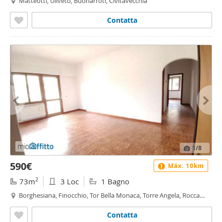
Matteotti, Uliveto, Buonarroti, Civitavecchia
Contatta
1
/8
590€
Máx. 10km
2
73m
3 Loc
1 Bagno
Borghesiana, Finocchio, Tor Bella Monaca, Torre Angela, Rocca
Cencia, Roma
Contatta