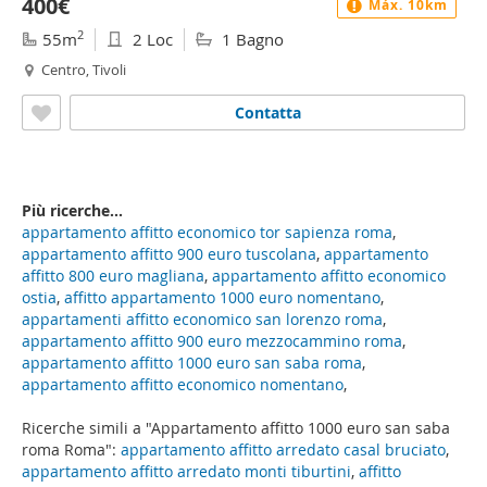
400€
Máx. 10km
2
55m
2 Loc
1 Bagno
Centro, Tivoli
Contatta
Più ricerche...
appartamento affitto economico tor sapienza roma
,
appartamento affitto 900 euro tuscolana
,
appartamento
affitto 800 euro magliana
,
appartamento affitto economico
ostia
,
affitto appartamento 1000 euro nomentano
,
appartamenti affitto economico san lorenzo roma
,
appartamento affitto 900 euro mezzocammino roma
,
appartamento affitto 1000 euro san saba roma
,
appartamento affitto economico nomentano
,
Ricerche simili a "Appartamento affitto 1000 euro san saba
roma Roma":
appartamento affitto arredato casal bruciato
,
appartamento affitto arredato monti tiburtini
,
affitto