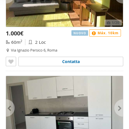
1
/20
1.000€
Máx. 10km
NUOVO
2
60m
2 Loc
Via Ignazio Persico 6, Roma
Contatta