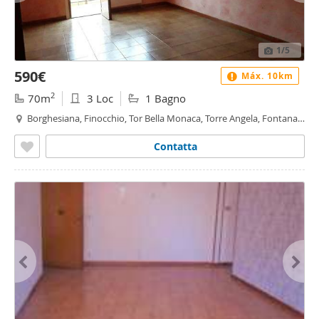
1
/5
590€
Máx. 10km
2
70m
3 Loc
1 Bagno
Borghesiana, Finocchio, Tor Bella Monaca, Torre Angela, Fontana
Candida, Roma
Contatta