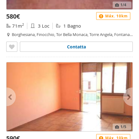
1
/4
580€
Máx. 10km
2
71m
3 Loc
1 Bagno
Borghesiana, Finocchio, Tor Bella Monaca, Torre Angela, Fontana
Candida, Roma
Contatta
1
/5
590€
Máx. 10km