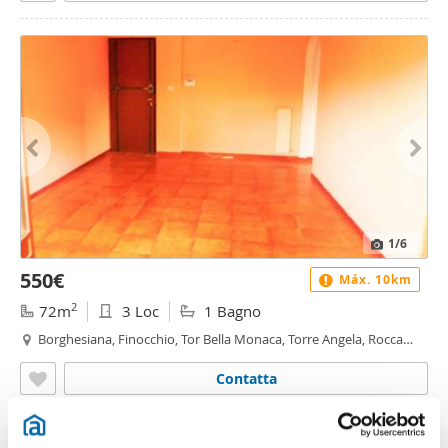
1
/6
550€
Máx. 10km
2
72m
3 Loc
1 Bagno
Borghesiana, Finocchio, Tor Bella Monaca, Torre Angela, Rocca
Cencia, Roma
Contatta