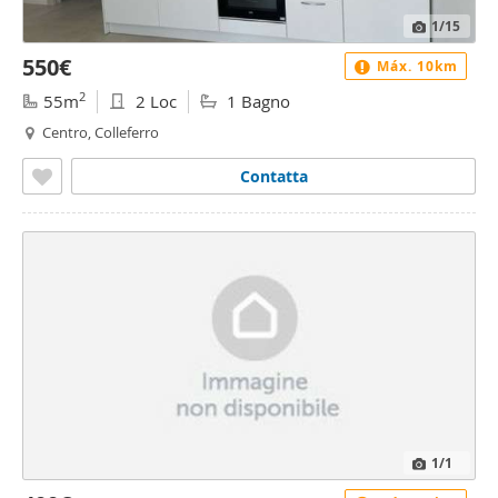
1
/15
550€
Máx. 10km
2
55m
2 Loc
1 Bagno
Centro, Colleferro
Contatta
1
/1