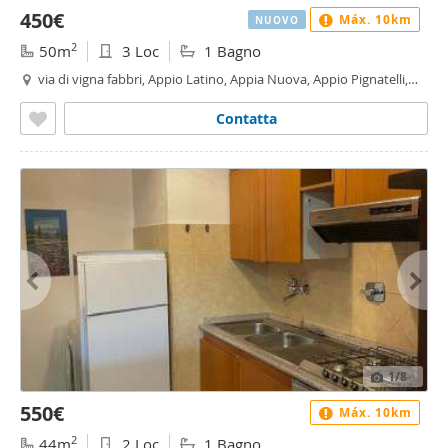
450€
Máx. 10km
NUOVO
2
50m
3 Loc
1 Bagno
via di vigna fabbri, Appio Latino, Appia Nuova, Appio Pignatelli,
Capannelle, Roma
Contatta
1
/8
550€
Máx. 10km
2
44m
2 Loc
1 Bagno