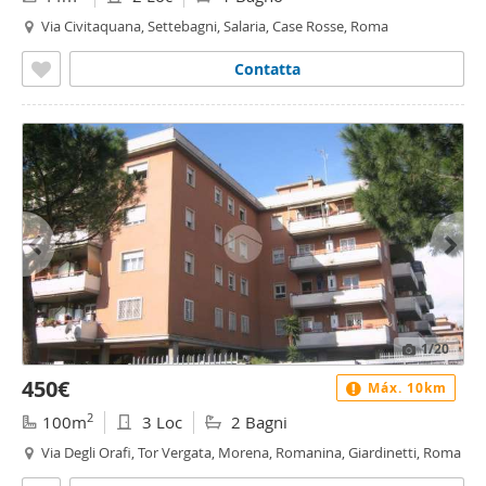
Via Civitaquana, Settebagni, Salaria, Case Rosse, Roma
Contatta
1
/20
450€
Máx. 10km
2
100m
3 Loc
2 Bagni
Via Degli Orafi, Tor Vergata, Morena, Romanina, Giardinetti, Roma