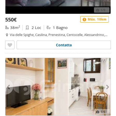
1
/9
550€
Máx. 10km
2
38m
2 Loc
1 Bagno
Via delle Spighe, Casilina, Prenestina, Centocelle, Alessandrino,
Alessandrino - Torre Spaccata, Roma
Contatta
1
/6