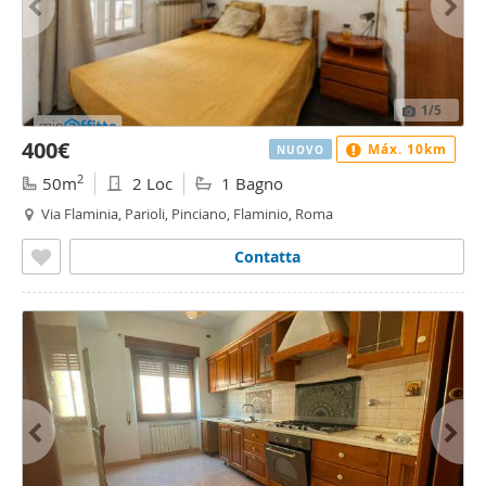
1
/5
400€
Máx. 10km
NUOVO
2
50m
2 Loc
1 Bagno
Via Flaminia, Parioli, Pinciano, Flaminio, Roma
Contatta