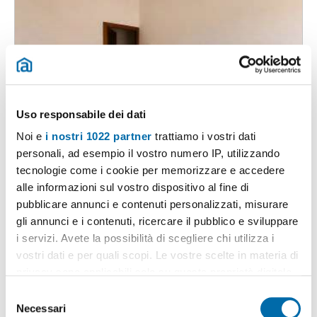
Uso responsabile dei dati
Noi e
i nostri 1022 partner
trattiamo i vostri dati
1
/18
personali, ad esempio il vostro numero IP, utilizzando
550€
Máx. 10km
tecnologie come i cookie per memorizzare e accedere
alle informazioni sul vostro dispositivo al fine di
2
110m
3 Loc
1 Bagno
pubblicare annunci e contenuti personalizzati, misurare
Via Aversa, Casilina, Prenestina, Centocelle, Alessandrino, Tor de'
gli annunci e i contenuti, ricercare il pubblico e sviluppare
Schiavi, Roma
i servizi. Avete la possibilità di scegliere chi utilizza i
Contatta
vostri dati e per quali scopi. Le vostre scelte in materia di
privacy sono applicabili solo su questa proprietà digitale
in cui avete effettuato le vostre scelte. È possibile
S
modificare o revocare il proprio consenso in qualsiasi
Necessari
e