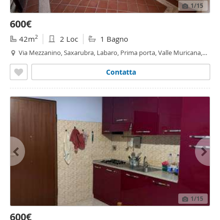
1
/15
600€
2
42m
2 Loc
1 Bagno
Via Mezzanino, Saxarubra, Labaro, Prima porta, Valle Muricana,
Roma
Contatta
1
/15
600€