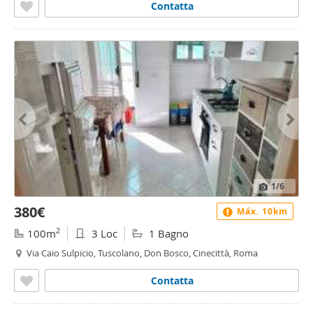
Contatta
1
/6
380€
Máx. 10km
2
100m
3 Loc
1 Bagno
Via Caio Sulpicio, Tuscolano, Don Bosco, Cinecittà, Roma
Contatta