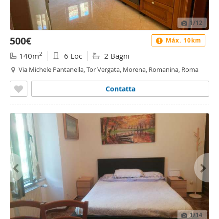
1
/12
500€
Máx. 10km
2
140m
6 Loc
2 Bagni
Via Michele Pantanella, Tor Vergata, Morena, Romanina, Roma
Contatta
1
/14