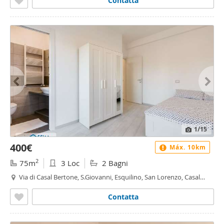
Contatta
1
/15
400€
Máx. 10km
2
75m
3 Loc
2 Bagni
Via di Casal Bertone, S.Giovanni, Esquilino, San Lorenzo, Casal
Bertone, Roma
Contatta