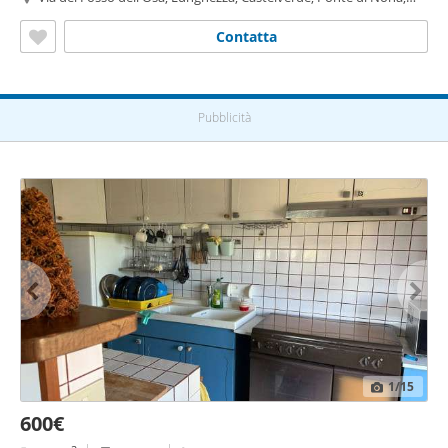
Acqua vergine,
Roma
Contatta
Pubblicità
1
/15
600€