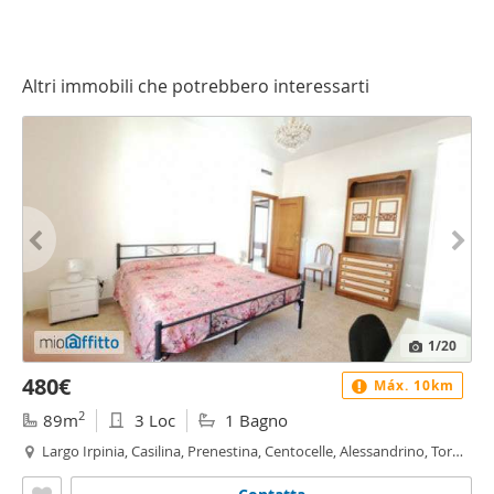
Altri immobili che potrebbero interessarti
1
/20
480€
Máx. 10km
2
89m
3 Loc
1 Bagno
Largo Irpinia, Casilina, Prenestina, Centocelle, Alessandrino, Tor
de' Schiavi, Roma