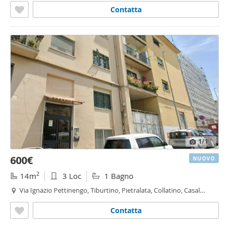
Contatta
1
/1
600€
NUOVO
2
14m
3 Loc
1 Bagno
Via Ignazio Pettinengo, Tiburtino, Pietralata, Collatino, Casal
Bruciato,
Roma
Contatta