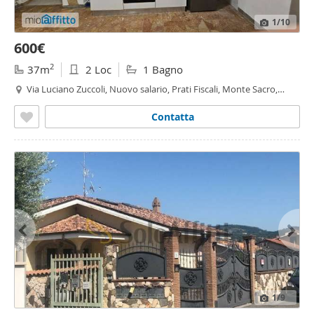
1
/10
600€
2
37m
2 Loc
1 Bagno
Via Luciano Zuccoli, Nuovo salario, Prati Fiscali, Monte Sacro,
Talenti, Vigne Nuove, Serpentara, Talenti - Monte Sacro,
Roma
Contatta
1
/9