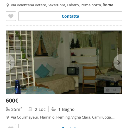
Via Veientana Vetere, Saxarubra, Labaro, Prima porta,
Roma
Contatta
1
/4
600€
2
35m
2 Loc
1 Bagno
Via Courmayeur, Flaminio, Fleming, Vigna Clara, Camilluccia,
Cortina d'Ampezzo,
Roma