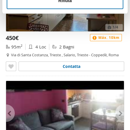
informazioni sul modo in cui utilizza il nostro sito con i
Rifiuta
nostri partner che si occupano di analisi dei dati web,
pubblicità e social media, i quali potrebbero combinarle
con altre informazioni che ha fornito loro o che hanno
1
/4
raccolto dal suo utilizzo dei loro servizi.
450€
Máx. 10km
2
95m
4 Loc
2 Bagni
Via di Santa Costanza, Trieste , Salario, Trieste - Coppedè, Roma
Contatta