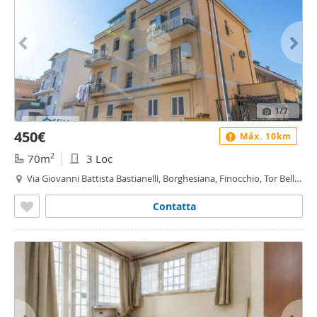
1
/7
450€
Máx. 10km
2
70m
3 Loc
Via Giovanni Battista Bastianelli, Borghesiana, Finocchio, Tor Bella
Monaca, Torre Angela, Roma
Contatta