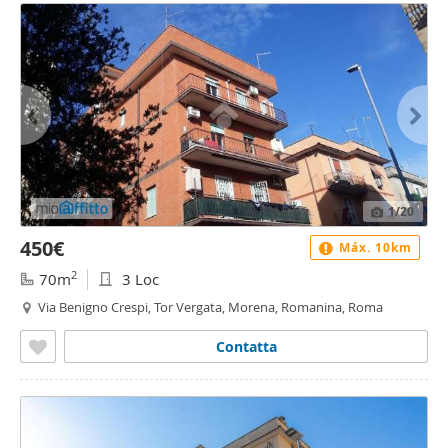
1
/20
450€
Máx. 10km
2
70m
3 Loc
Via Benigno Crespi, Tor Vergata, Morena, Romanina, Roma
Contatta