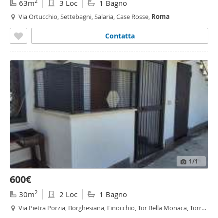
2
63m
3 Loc
1 Bagno
Via Ortucchio, Settebagni, Salaria, Case Rosse,
Roma
Contatta
1
/1
600€
2
30m
2 Loc
1 Bagno
Via Pietra Porzia, Borghesiana, Finocchio, Tor Bella Monaca, Torre
Angela,
Roma