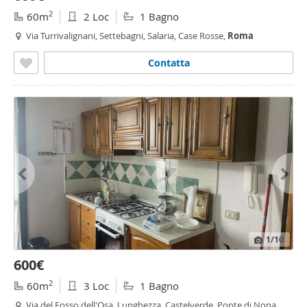
2
60m
2 Loc
1 Bagno
Via Turrivalignani, Settebagni, Salaria, Case Rosse,
Roma
Contatta
1
/10
600€
2
60m
3 Loc
1 Bagno
Via del Fosso dell'Osa, Lunghezza, Castelverde, Ponte di Nona,