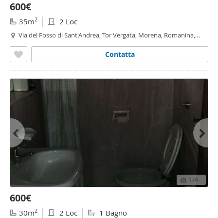
600€
2
35m
2 Loc
Via del Fosso di Sant'Andrea, Tor Vergata, Morena, Romanina,
Roma
Contatta
1
/4
600€
2
30m
2 Loc
1 Bagno