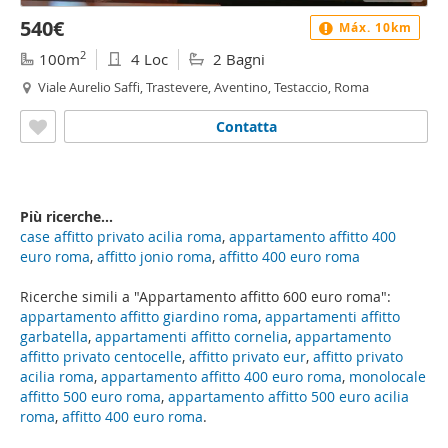
540€
Máx. 10km
2
100m
4 Loc
2 Bagni
Viale Aurelio Saffi, Trastevere, Aventino, Testaccio, Roma
Contatta
Più ricerche...
case affitto privato acilia roma
,
appartamento affitto 400
euro roma
,
affitto jonio roma
,
affitto 400 euro roma
Ricerche simili a "Appartamento affitto 600 euro roma":
appartamento affitto giardino roma
,
appartamenti affitto
garbatella
,
appartamenti affitto cornelia
,
appartamento
affitto privato centocelle
,
affitto privato eur
,
affitto privato
acilia roma
,
appartamento affitto 400 euro roma
,
monolocale
affitto 500 euro roma
,
appartamento affitto 500 euro acilia
roma
,
affitto 400 euro roma
.