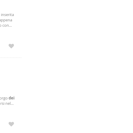
 inserita
 appena
no con
 ed ampia
Borgo
dei
rsi nel
todita e