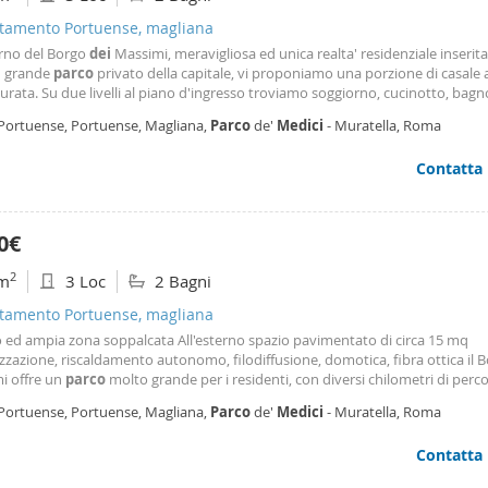
tamento Portuense, magliana
erno del Borgo
dei
Massimi, meravigliosa ed unica realta' residenziale inserita
u' grande
parco
privato della capitale, vi proponiamo una porzione di casale
turata. Su due livelli al piano d'ingresso troviamo soggiorno, cucinotto, bag
e stanza da letto con armadio a muro ; al piano superiore piccolo soppalco
 Portuense, Portuense, Magliana,
Parco
de'
Medici
- Muratella, Roma
 con bagno interno e
Contatta
0€
2
m
3 Loc
2 Bagni
tamento Portuense, magliana
o ed ampia zona soppalcata All'esterno spazio pavimentato di circa 15 mq
zzazione, riscaldamento autonomo, filodiffusione, domotica, fibra ottica il 
i offre un
parco
molto grande per i residenti, con diversi chilometri di perco
ove poter passare momenti di relax, o fare attivita' sportive la tenuta e' cus
 Portuense, Portuense, Magliana,
Parco
de'
Medici
- Muratella, Roma
nuta da 5 addetti diurni ed 1
Contatta