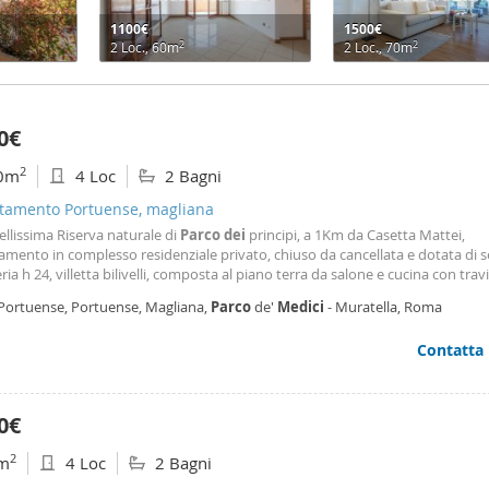
1100€
1500€
2
2
2 Loc., 60m
2 Loc., 70m
0€
2
0m
4 Loc
2 Bagni
tamento Portuense, magliana
ellissima Riserva naturale di
Parco
dei
principi, a 1Km da Casetta Mattei,
mento in complesso residenziale privato, chiuso da cancellata e dotata di se
ria h 24, villetta bilivelli, composta al piano terra da salone e cucina con trav
ta, camera matrimoniale, camera media, bagno e giardinetto pavimentato con
 Portuense, Portuense, Magliana,
Parco
de'
Medici
- Muratella, Roma
verde , al piano primo composta da 2 stanze mansarda te e servizio. Compl
turata. Vuota. Contratto 4+4. Richiesti 6 depositi cauzionali a titolo di garanzi
Contatta
0€
2
m
4 Loc
2 Bagni