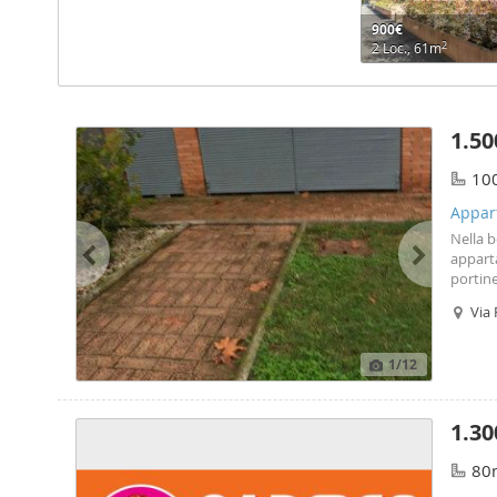
900€
2
2 Loc., 61m
1.50
10
Appar
Nella b
apparta
portine
in vis
Via
parte 
ristrut
1
/12
1.30
80