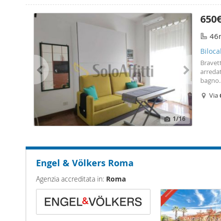
650
46
Biloca
Bravett
arredat
bagno. 
contrat
Via
canone 
1
/16
Engel & Völkers Roma
Agenzia accreditata in:
Roma