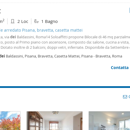
€
2
m
2 Loc
1 Bagno
le arredato Pisana, bravetta, casetta mattei
a, via
dei
Baldassini, Roma14 Soloaffitti propone Bilocale di 46 mq parzialm
o, posto al Primo piano con ascensore, composto da: salone, cucina a vista
Dotato inoltre di 2 balconi, doppi vetri, inferriate. Disponibile da Settembre
to 4+2. E' richiesta una coppia referenziata, deposito cauzionale pari a 2 men
dei
Baldassini, Pisana, Bravetta, Casetta Mattei, Pisana - Bravetta, Roma
+ nostra garanzia affitto
Contatta