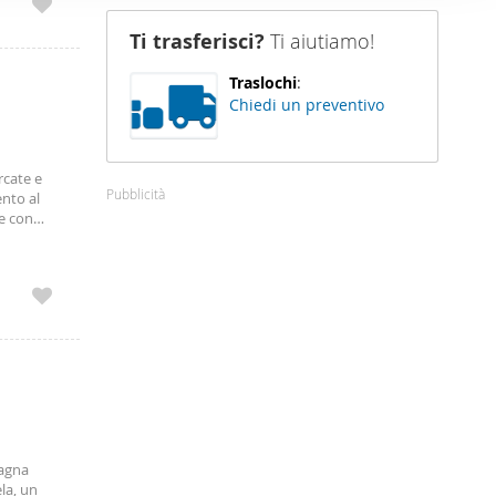
nostro sito
Ti trasferisci?
Ti aiutiamo!
i potrebbero
ei loro
Traslochi
:
Chiedi un preventivo
rcate e
Pubblicità
nto al
le con
isce la
pagna
la, un