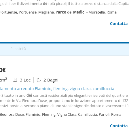
giochi per il divertimento
dei
più piccoli, il tutto a breve distanza dalla Capita
a: 6 mensilità a deposito. Le presenti informazioni, foto e planimetrie sono
 Portuense, Portuense, Magliana,
Parco
de'
Medici
- Muratella, Roma
nte indicative e non costituiscono elemento contrattuale. Per informazion
4363
Contatta
Pubblicità
0€
2
2m
3 Loc
2 Bagni
amento arredato Flaminio, fleming, vigna clara, camilluccia
 - Situato in uno
dei
contesti residenziali più eleganti e riservati del quartiere 
amente in Via Eleonora Duse, proponiamo in locazione appartamento di 13
sivi, posto al secondo piano di uno stabile signorile dotato di ascensore. L
sto da: ingresso, ampio soggiorno, cucina, due camere da letto, di cui una
Eleonora Duse, Flaminio, Fleming, Vigna Clara, Camilluccia, Parioli, Roma
n suite, ulteriore servizio e balcone
Contatta