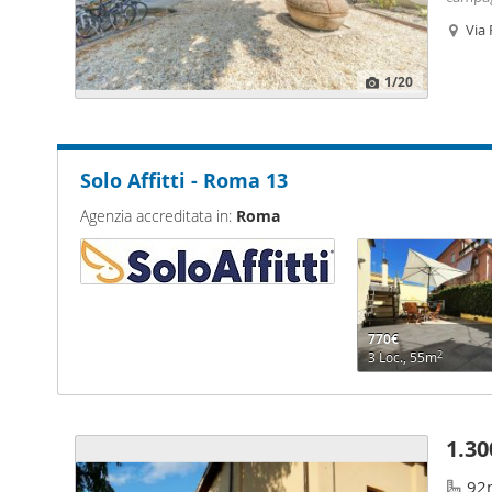
candel
Via
Capital
merame
068379
1
/20
Solo Affitti - Roma 13
Agenzia accreditata in:
Roma
770€
2
3 Loc., 55m
1.30
92