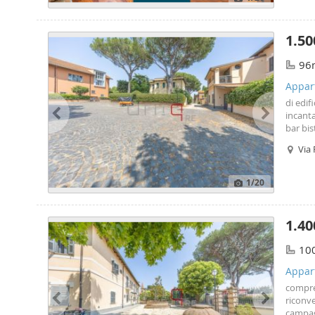
1.50
96
Appar
di edif
incant
bar bis
il tutt
Via
inform
contra
1
/20
1.40
10
Appar
compre
riconve
campag