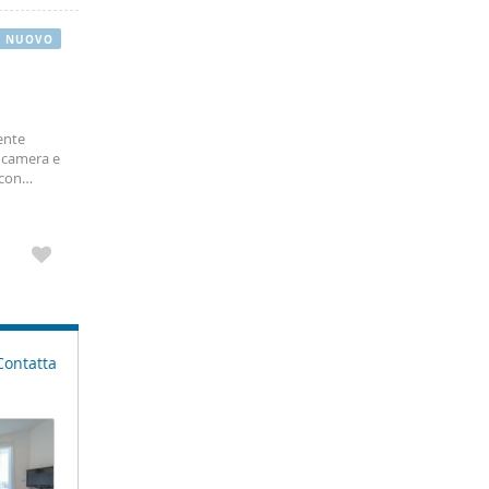
NUOVO
ente
, camera e
 con
silità del
Contatta