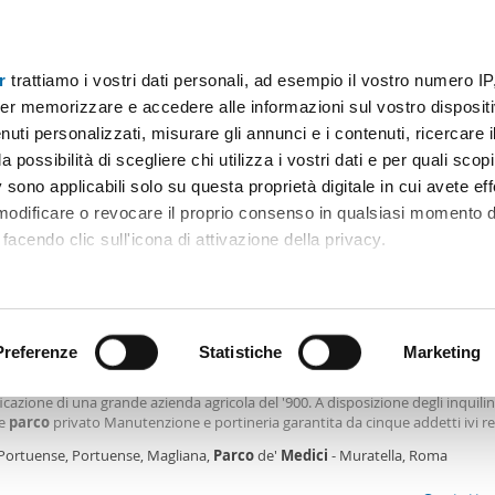
r
trattiamo i vostri dati personali, ad esempio il vostro numero IP
Prezzo
Superficie
Locali
Più filtri - 2
er memorizzare e accedere alle informazioni sul vostro dispositiv
uti personalizzati, misurare gli annunci e i contenuti, ricercare i
affitto parco dei medici Roma
a possibilità di scegliere chi utilizza i vostri dati e per quali scop
 sono applicabili solo su questa proprietà digitale in cui avete eff
Ordine Mioaffitto
)
 modificare o revocare il proprio consenso in qualsiasi momento d
facendo clic sull'icona di attivazione della privacy.
0€
NUOVO
remmo anche:
2
m
4 Loc
2 Bagni
ni sulla tua posizione geografica, con un'approssimazione di qu
positivo, scansionandolo attivamente alla ricerca di caratteristiche
Preferenze
Statistiche
Marketing
tamento con terrazzo Portuense, magliana
turato (le foto sono in corso di ristrutturazione) il Borgo
dei
Massimi e' frutto
ficazione di una grande azienda agricola del '900. A disposizione degli inquilin
 elaborati i tuoi dati personali e imposta le tue preferenze nell
e
parco
privato Manutenzione e portineria garantita da cinque addetti ivi re
 ritirare il tuo consenso in qualsiasi momento dalla Dichiarazion
fo, Contatti & Visite Davide di Santo 3474273628 Flaminia Clementi 38047870
 Portuense, Portuense, Magliana,
Parco
de'
Medici
- Muratella, Roma
rsonalizzare contenuti ed annunci, per fornire funzionalità dei so