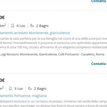
Contatta
ffico. Condividiamo inoltre informazioni sul modo in cui utilizza il 
 occupano di analisi dei dati web, pubblicità e social media, i qual
azioni che ha fornito loro o che hanno raccolto dal suo utilizzo d
0€
2
3m
4 Loc
2 Bagni
tamento arredato Monteverde, gianicolense
rcando la casa perfetta per la tua famiglia nel cuore di una delle zone più rice
li di Roma? Immobilnetwork ti propone in esclusiva uno splendido appartame
erra di circa 100 mq, situato all'interno di un elegante complesso residenzia
o di portineria e palazzina in cortina di soli 4 piani. Questa soluzione unica un
Luigi Ronzoni, Monteverde, Gianicolense, Colli Portuensi - Casaletto, Roma
ità
dei
servizi urbani al
Contatta
0€
2
m
3 Loc
2 Bagni
tamento Portuense, magliana
abitazioni esclusive in un contesto incantato, immerso nel verde della cam
 con giardini, parcheggi, un attiguo bar bistrot dove cenare a lume di cande