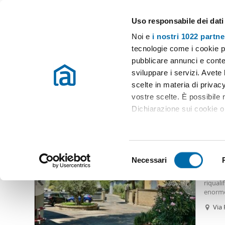
Uso responsabile dei dati
Case e appartamenti in affitto in tutta Italia
Noi e
i nostri 1022 partne
Roma
Scegli la zona
tecnologie come i cookie p
pubblicare annunci e conten
Inizio
Affitto Roma
Appartamenti Affitto Roma
Appartamenti 
sviluppare i servizi. Avete l
scelte in materia di privacy
Appartamenti affitto parco dei medici Roma
(15 immobili
vostre scelte. È possibile
Dichiarazione sui cookie o 
1.50
Con il tuo consenso, vor
90
raccogliere informazio
S
Identificare il tuo dis
Necessari
Appar
e
(impronte digitali).
ristrut
l
riquali
Approfondisci come vengono
e
enorm
dettagli
. Puoi modificare o
Per In
z
Via
i
Utilizziamo i cookie per pe