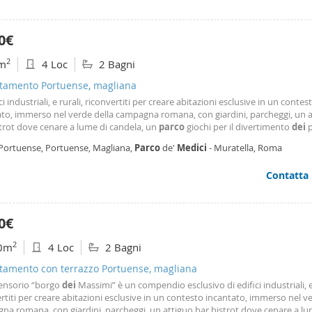
0€
2
m
4 Loc
2 Bagni
tamento Portuense, magliana
ici industriali, e rurali, riconvertiti per creare abitazioni esclusive in un contes
ato, immerso nel verde della campagna romana, con giardini, parcheggi, un 
trot dove cenare a lume di candela, un
parco
giochi per il divertimento
dei
p
o a breve distanza dalla Capitale. Garanzia: 6 mensilità a deposito. Le presenti
 Portuense, Portuense, Magliana,
Parco
de'
Medici
- Muratella, Roma
azioni, foto e planimetrie sono meramente indicative e non costituiscono 
ttuale. Per informazioni 0683794363
Contatta
0€
2
0m
4 Loc
2 Bagni
tamento con terrazzo Portuense, magliana
nsorio “borgo
dei
Massimi” è un compendio esclusivo di edifici industriali, e 
rtiti per creare abitazioni esclusive in un contesto incantato, immerso nel v
na romana, con giardini, parcheggi, un attiguo bar bistrot dove cenare a lu