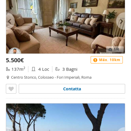
1
/4
5.500€
Máx. 10km
2
137m
4 Loc
3 Bagni
Centro Storico, Colosseo - Fori Imperiali, Roma
Contatta