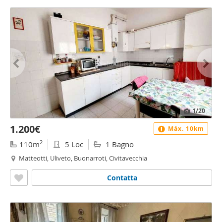
1
/20
1.200€
Máx. 10km
2
110m
5 Loc
1 Bagno
Matteotti, Uliveto, Buonarroti, Civitavecchia
Contatta