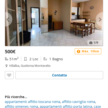
1
/9
500€
Máx. 10km
2
51m
2 Loc
1 Bagno
Villalba, Guidonia Montecelio
Contatta
Più ricerche...
appartamenti affitto toscana roma
,
affitto cavriglia roma
,
affitto ximenes roma
,
appartamenti affitto porta latina
,
case