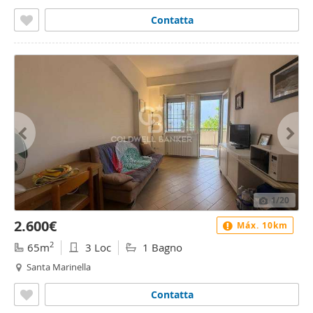
Contatta
1
/20
2.600€
Máx. 10km
2
65m
3 Loc
1 Bagno
Santa Marinella
Contatta