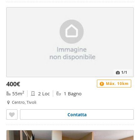
1
/1
400€
Máx. 10km
2
55m
2 Loc
1 Bagno
Centro, Tivoli
Contatta