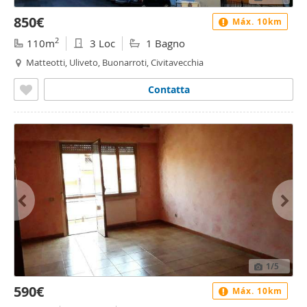
850€
Máx. 10km
2
110m
3 Loc
1 Bagno
Matteotti, Uliveto, Buonarroti, Civitavecchia
Contatta
1
/5
590€
Máx. 10km