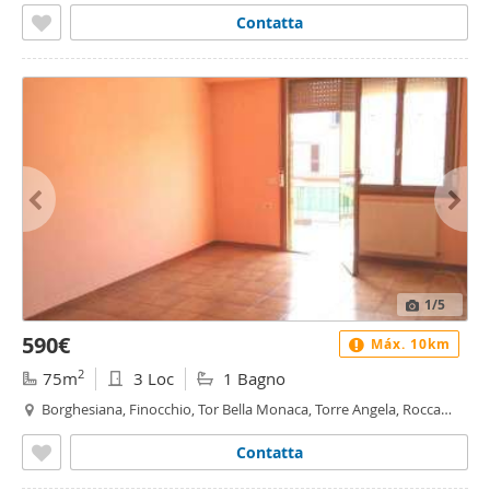
Contatta
1
/5
590€
Máx. 10km
2
75m
3 Loc
1 Bagno
Borghesiana, Finocchio, Tor Bella Monaca, Torre Angela, Rocca
Cencia, Roma
Contatta