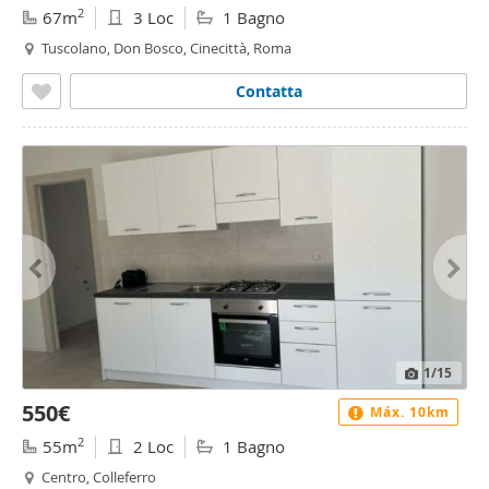
2
67m
3 Loc
1 Bagno
Tuscolano, Don Bosco, Cinecittà, Roma
Contatta
1
/15
550€
Máx. 10km
2
55m
2 Loc
1 Bagno
Centro, Colleferro