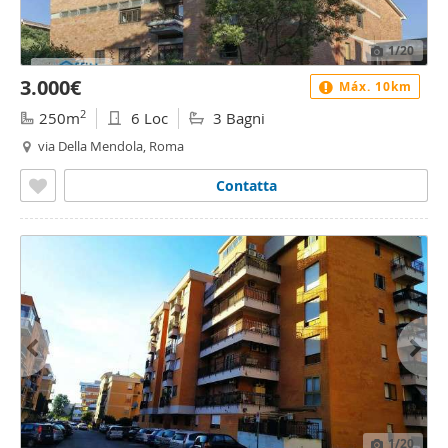
1
/20
3.000€
Máx. 10km
2
250m
6 Loc
3 Bagni
via Della Mendola, Roma
Contatta
1
/20