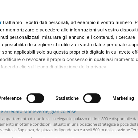
r
trattiamo i vostri dati personali, ad esempio il vostro numero IP
Prezzo
Superficie
Locali
Più filtri - 1
er memorizzare e accedere alle informazioni sul vostro dispositiv
uti personalizzati, misurare gli annunci e i contenuti, ricercare i
nes roma Roma
a possibilità di scegliere chi utilizza i vostri dati e per quali scop
 sono applicabili solo su questa proprietà digitale in cui avete eff
Ordine Mioaffitto
 modificare o revocare il proprio consenso in qualsiasi momento d
facendo clic sull'icona di attivazione della privacy.
remmo anche:
0€
ni sulla tua posizione geografica, con un'approssimazione di qu
Máx.
positivo, scansionandolo attivamente alla ricerca di caratteristiche
Preferenze
Statistiche
Marketing
2
m
2 Loc
1 Bagno
le arredato Monteverde, gianicolense
 elaborati i tuoi dati personali e imposta le tue preferenze nell
si appartamento di due locali in elegante palazzo di fine '800 e disponibile da
 ritirare il tuo consenso in qualsiasi momento dalla Dichiarazion
mento in ottime condizioni, situato in una posizione strategica a poca dist
iversita la Sapienza, da piazza Indipendenza e a soli 500 m dalla stazione Ter
inee metro a e b. L'appartamento si trova in una zona ben collegata ai princip
rsonalizzare contenuti ed annunci, per fornire funzionalità dei so