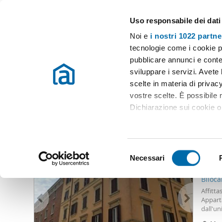
Uso responsabile dei dati
Case e appartamenti in affitto in tutta Italia
Noi e
i nostri 1022 partne
Roma
tecnologie come i cookie p
pubblicare annunci e conten
Inizio
Affitto Roma
Appartamenti Affitto Roma
Affitto xime
sviluppare i servizi. Avete l
scelte in materia di privacy
Affitto ximenes roma Roma
(0 immobili)
vostre scelte. È possibile
Dichiarazione sui cookie o 
Altri immobili che potrebbero interessarti
Con il tuo consenso, vor
1.30
raccogliere informazio
S
Identificare il tuo dis
Necessari
e
50
(impronte digitali).
l
Biloca
Approfondisci come vengono
e
Affitta
dettagli
. Puoi modificare o
z
Apparta
dall'un
i
dalle l
Utilizziamo i cookie per pe