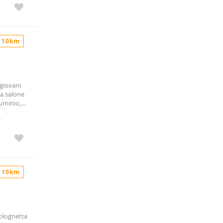
 10km
 giovani
da salone
luminio,
icini. Per
a
nza
sere
 10km
Bolognetta