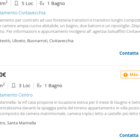
2
0m
5 Loc
1 Bagno
tamento Civitavecchia
mento per contratti ad uso foresteria transitori e transitori lunghi compost
 camere ampia cucina abitabile, un bagno, due balconi e un ripostiglio. Disp
to. Per informazioni e appuntamenti rivolgersi all' agenzia Soloaffitti Civitav
atsapp al numero.
eotti, Uliveto, Buonarroti, Civitavecchia
Contatta
0€
Máx.
2
m
3 Loc
1 Bagno
tamento Centro
arinella- la mf casa propone in locazione estiva per il mese di Giugno e Set
ntralissima davanti la spiaggia perla del tirreno appartamento in villa posto
 composto da camera matrimoniale, camera tripla ( letto a castello più letto s
rno con angolo cottura, bagno, spazio esterno, posto auto. L' immobile come
tro, Santa Marinella
n zona centrale a pochi passi dal mare, da tutti i servizi principali e dalla sezi
aria. è dotata di aria condizionata in tutte le camere e non ci sono barriere
Contatta
ttoniche di alcun tipo. 5 posti letto. Per info e visite contattare il numero. ( )