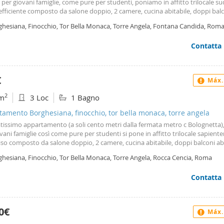
e per giovani famiglie, come pure per studenti, poniamo in affitto trilocale su
fficiente composto da salone doppio, 2 camere, cucina abitabile, doppi bal
li, termo autonomo, infissi in alluminio, con supermercati, scuole e trasporti
ghesiana, Finocchio, Tor Bella Monaca, Torre Angela, Fontana Candida, Rom
aurbani (a soli 100 metri) molto vicini. Per chi vuole una zona tranquilla, ma 
spendere molto. Possibile assistenza tecnica per eventuale personalizzazion
Contatta
tamento che può essere abitato sin da subito.
€
Máx.
2
m
3 Loc
1 Bagno
amento Borghesiana, finocchio, tor bella monaca, torre angela
tissimo appartamento (a soli cento metri dalla fermata metro c Bolognetta),
vani famiglie così come pure per studenti si pone in affitto trilocale sapien
so composto da salone doppio, 2 camere, cucina abitabile, doppi balconi abit
tonomo, infissi in alluminio, vicino a supermercati e scuole e trasporti urb
ghesiana, Finocchio, Tor Bella Monaca, Torre Angela, Rocca Cencia, Roma
bani (a soli 100 metri) per chi vuole una zona tranquilla ma collegata senza
 Possibile assistenza tecnica per eventuale personalizzazione l’appartament
Contatta
 abitato sin da subito. Affitto Appartamento a Roma.
0€
Máx.