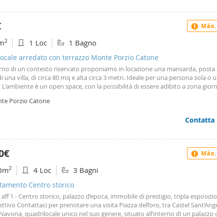
100. Settembre euro 1800.
€
Máx.
2
m
1 Loc
1 Bagno
ocale arredato con terrazzo Monte Porzio Catone
erno di un contesto riservato proponiamo in locazione una mansarda, posta 
i una villa, di circa 80 mq e alta circa 3 metri. Ideale per una persona sola o 
 L'ambiente è un open space, con la possibilità di essere adibito a zona gior
a seconda delle necessità. Il locale è arredato per ospitare fino a 4 posti letto
te Porzio Catone
 situata al piano terra, è ad uso esclusivo. è inoltre possibile usufruire del gi
i al verde. La sua posizione permette di godere di una bellissima vista pa
Contatta
rso un terrazzo posto a livello. L'ampia finestra presente nella stanza garan
lluminazione naturale durante il giorno. Inoltre, il locale è dotato di impianti
lico a norma, per una maggiore sicurezza e praticità. La locazione sarà regol
to di tipo transitorio, con una durata massima di 6 mesi, inoltre per le uten
0€
Máx.
 un forfettario di 75 € mensili.
2
0m
4 Loc
3 Bagni
tamento Centro storico
o aff 1 - Centro storico, palazzo d’epoca, immobile di prestigio, tripla esposizi
ettivo Contattaci per prenotare una visita Piazza dell’oro, tra Castel Sant’Ang
Navona, quadrilocale unico nel suo genere, situato all’interno di un palazzo