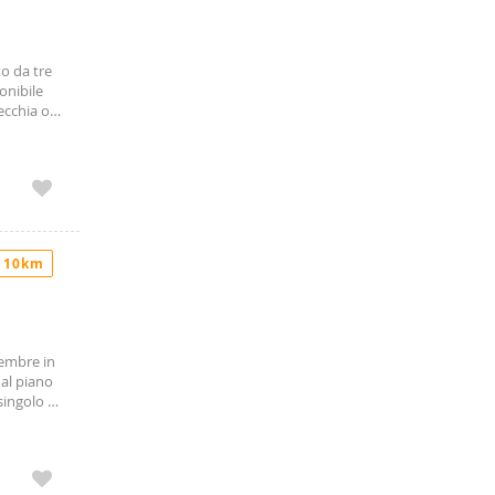
o da tre
onibile
ecchia o
 10km
tembre in
 al piano
ingolo ),
 detto si
one
 giugno