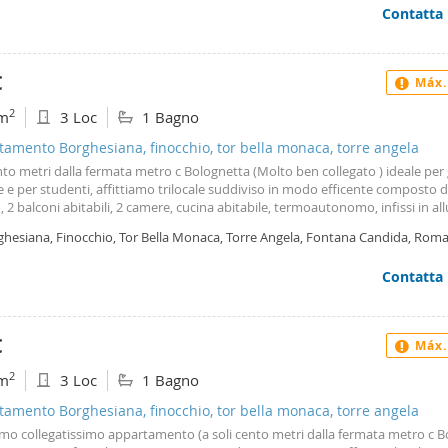
Contatta
€
Máx.
2
m
3 Loc
1 Bagno
amento Borghesiana, finocchio, tor bella monaca, torre angela
nto metri dalla fermata metro c Bolognetta (Molto ben collegato ) ideale per
e e per studenti, affittiamo trilocale suddiviso in modo efficente composto 
 2 balconi abitabili, 2 camere, cucina abitabile, termoautonomo, infissi in al
ermercati, scuole e trasporti urbani ed extraurbani (a soli 100 metri) molto v
ghesiana, Finocchio, Tor Bella Monaca, Torre Angela, Fontana Candida, Rom
le una zona tranquilla ma collegata senza spendere molto. Possibile assiste
a per eventuale personalizzazione ed allestimento dell’appartamento. Può es
Contatta
 sin da subito.
€
Máx.
2
m
3 Loc
1 Bagno
amento Borghesiana, finocchio, tor bella monaca, torre angela
amo collegatissimo appartamento (a soli cento metri dalla fermata metro c 