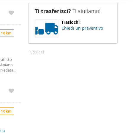
rca 50mq,
nostro sito
mera da
Ti trasferisci?
Ti aiutiamo!
i potrebbero
 a muro.
 piano ad
ei loro
Traslochi
:
ie
Chiedi un preventivo
onibilita
 10km
denti e
Pubblicità
affitto
Al piano
arredata
mpleta la
ebo e
ali
0,00
5798
 10km
oma