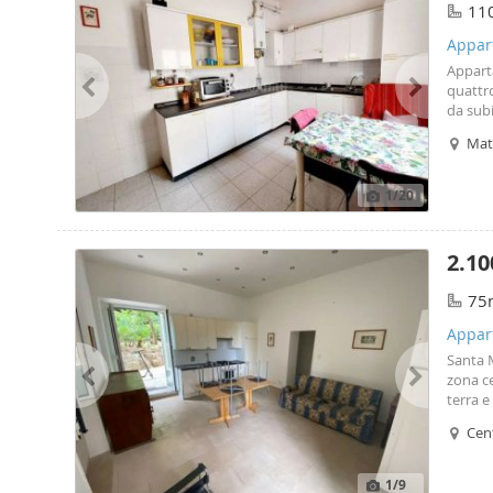
11
Appar
Apparta
quattro
da subi
via wh
Matt
1
/20
2.10
75
Appar
Santa M
zona ce
terra e
soggio
Cen
trova i
ferrovi
archite
1
/9