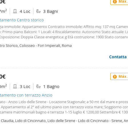
0€
Máx.
per chi cerca una soluzione abitativa confortevole in un contesto signorile.  I
amenti Per scoprire questa soluzione e prenotare una visita, contatta Giuli
2
7m
4 Loc
3 Bagni
elefono: Email: Sede: Via Achille Montanucci, 15 - Civitavecchia (rm) Gorla Im
nza e professionalità al servizio dei vostri progetti di casa. Offriamo assisten
tamento Centro storico
tuale, consulenze finanziarie e tecniche, e valutazioni di mercato gratuite.
gia immobile: Appartamento Contratto immobile: Affitto mq: 137 mq Camere
: Primo piano Balconi: 1 Locali: 4 Riscaldamento: Autonomo Stato attuale: Li
Esposizione: Doppia Classe energetica: g Età costruzione: 1900 Stato conser
turato Cucina: Abitabile Nella suggestiva zona del Colosseo, via dei Santissim
ro Storico, Colosseo - Fori Imperiali, Roma
, al primo piano di un elegante palazzo storico risalente al 1800, dotato di 
iamo in vendita appartamento composto da ingresso, salone, tre camere da
Contatta
con balcone, e tripli servizi. L’esposizione doppia dell’immobile garantisce u
sità in ogni stanza, rendendolo accogliente e piacevole. Il riscaldamento è
no. L’immobile è disponibile dal primo maggio e viene consegnato comple
tturato ed eventualmente anche completamente arredato. La sua posizione s
0€
Máx.
e di vivere la città al massimo, godendo della sua storia e della sua cultura. 
ma opportunità per chi desidera vivere in uno dei quartieri più belli e prestigi
2
0m
3 Loc
1 Bagno
n un’abitazione dal fascino storico.
tamento con terrazzo Anzio
to - Anzio Lido delle Sirene - Locazione Stagionale; a 50 mt dal mare e pros
, Appartamento al 2° ed ultimo piano con terrazzo vista mare; Soggiorno con
 camere matrimoniali bagno e terrazza 1-15 luglio € 1200,00 Settembre € 130
e € 250 - consumi e pulizia 150€.
a Claudia, Lido di Cincinnato, Lido delle Sirene - Lido di Cincinnato - Sirene, A