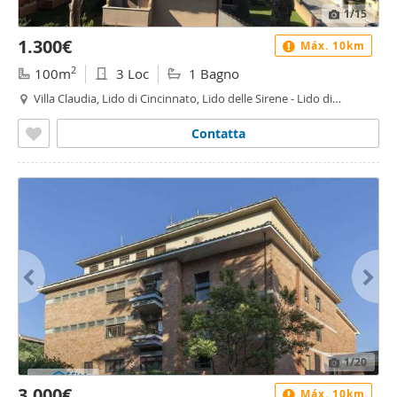
1
/15
1.300€
Máx. 10km
2
100m
3 Loc
1 Bagno
Villa Claudia, Lido di Cincinnato, Lido delle Sirene - Lido di
Cincinnato - Sirene, Anzio
Contatta
1
/20
3.000€
Máx. 10km