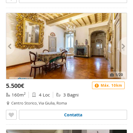
1
/20
5.500€
Máx. 10km
2
160m
4 Loc
3 Bagni
Centro Storico, Via Giulia, Roma
Contatta