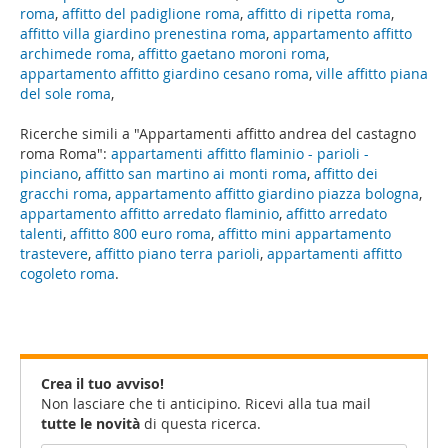
roma
,
affitto del padiglione roma
,
affitto di ripetta roma
,
affitto villa giardino prenestina roma
,
appartamento affitto
archimede roma
,
affitto gaetano moroni roma
,
appartamento affitto giardino cesano roma
,
ville affitto piana
del sole roma
,
Ricerche simili a "Appartamenti affitto andrea del castagno
roma Roma":
appartamenti affitto flaminio - parioli -
pinciano
,
affitto san martino ai monti roma
,
affitto dei
gracchi roma
,
appartamento affitto giardino piazza bologna
,
appartamento affitto arredato flaminio
,
affitto arredato
talenti
,
affitto 800 euro roma
,
affitto mini appartamento
trastevere
,
affitto piano terra parioli
,
appartamenti affitto
cogoleto roma
.
Crea il tuo avviso!
Non lasciare che ti anticipino. Ricevi alla tua mail
tutte le novità
di questa ricerca.