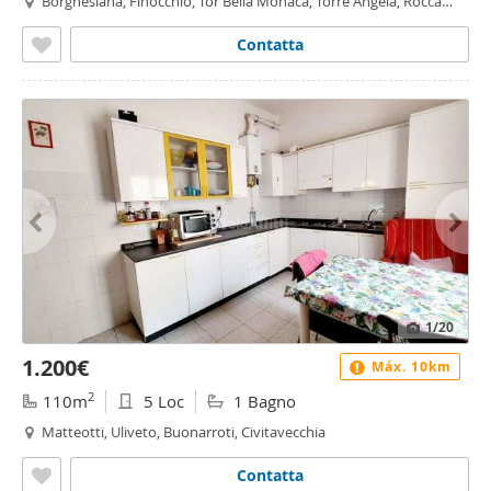
Borghesiana, Finocchio, Tor Bella Monaca, Torre Angela, Rocca
Cencia, Roma
Contatta
1
/20
1.200€
Máx. 10km
2
110m
5 Loc
1 Bagno
Matteotti, Uliveto, Buonarroti, Civitavecchia
Contatta