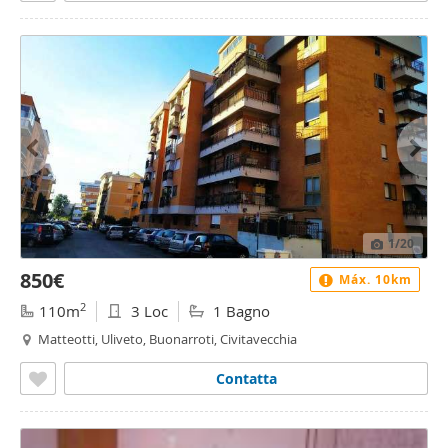
1
/20
850€
Máx. 10km
2
110m
3 Loc
1 Bagno
Matteotti, Uliveto, Buonarroti, Civitavecchia
Contatta