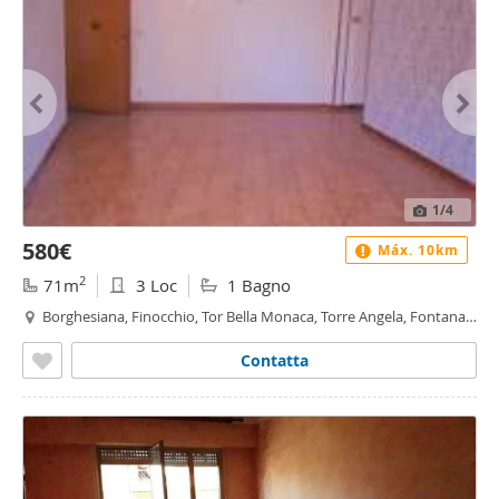
1
/4
580€
Máx. 10km
2
71m
3 Loc
1 Bagno
Borghesiana, Finocchio, Tor Bella Monaca, Torre Angela, Fontana
Candida, Roma
Contatta