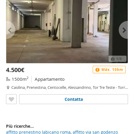
1
/8
4.500€
Máx. 10km
2
1500m
Appartamento
Casilina, Prenestina, Centocelle, Alessandrino, Tor Tre Teste - Torre
Maura, Roma
Contatta
Più ricerche...
affitto prenestino labicano roma
,
affitto via san godenzo