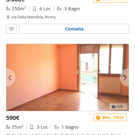
2
250m
6 Loc
3 Bagni
via Della Mendola, Roma
Contatta
1
/5
590€
Máx. 10km
2
75m
3 Loc
1 Bagno