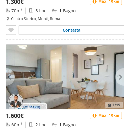
1.300€
Máx. 10km
2
70m
3 Loc
1 Bagno
Centro Storico, Monti, Roma
Contatta
1
/15
1.600€
Máx. 10km
2
60m
2 Loc
1 Bagno