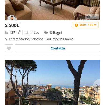
1
/4
5.500€
Máx. 10km
2
137m
4 Loc
3 Bagni
Centro Storico, Colosseo - Fori Imperiali, Roma
Contatta