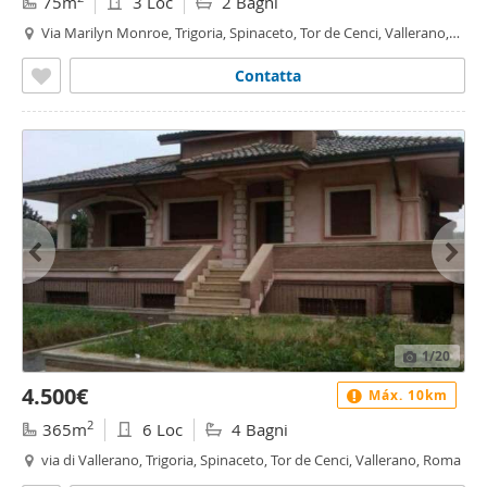
75m
3 Loc
2 Bagni
Via Marilyn Monroe, Trigoria, Spinaceto, Tor de Cenci, Vallerano,
Roma
Contatta
1
/20
4.500€
Máx. 10km
2
365m
6 Loc
4 Bagni
via di Vallerano, Trigoria, Spinaceto, Tor de Cenci, Vallerano, Roma