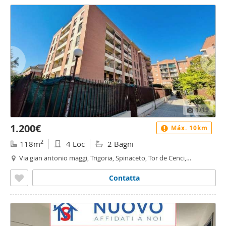
1
/19
1.200€
Máx. 10km
2
118m
4 Loc
2 Bagni
Via gian antonio maggi, Trigoria, Spinaceto, Tor de Cenci,
Vallerano, Fonte Laurentina, Roma
Contatta