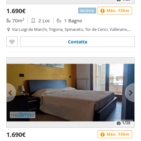
1.690€
Máx. 10km
NUOVO
2
70m
2 Loc
1 Bagno
Via Luigi de Marchi, Trigoria, Spinaceto, Tor de Cenci, Vallerano,
Fonte Laurentina, Roma
Contatta
1
/20
1.690€
Máx. 10km