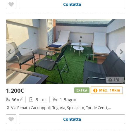
Contatta
1
/6
1.200€
Máx. 10km
EXTRA
2
66m
3 Loc
1 Bagno
Via Renato Caccioppoli, Trigoria, Spinaceto, Tor de Cenci,
Vallerano, Castel di Leva, Roma
Contatta