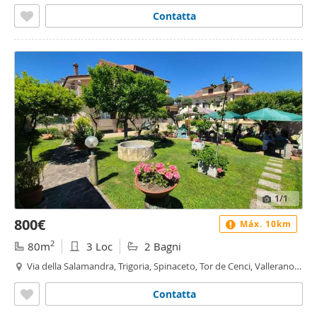
Fonte Laurentina, Roma
Contatta
1
/1
800€
Máx. 10km
2
80m
3 Loc
2 Bagni
Via della Salamandra, Trigoria, Spinaceto, Tor de Cenci, Vallerano,
Castel di Leva, Roma
Contatta