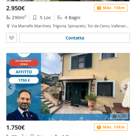
2.950€
Máx. 10km
2
290m
5 Loc
4 Bagni
Via Marcello Marchesi, Trigoria, Spinaceto, Tor de Cenci, Vallerano,
Roma
Contatta
1
/20
1.750€
Máx. 10km
2