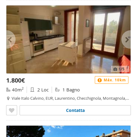
1
/5
1.800€
Máx. 10km
2
40m
2 Loc
1 Bagno
Viale Italo Calvino, EUR, Laurentino, Checchignola, Montagnola,
Fonte Meravigliosa, Fonte Ostiense, Roma
Contatta