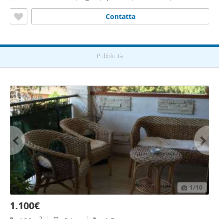
Mezzocammino,
Roma
Contatta
Pubblicità
1
/10
1.100€
2