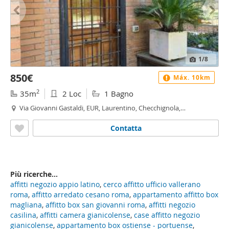
1
/8
850€
Máx. 10km
2
35m
2 Loc
1 Bagno
Via Giovanni Gastaldi, EUR, Laurentino, Checchignola,
Montagnola, Fonte Meravigliosa, Mostacciano, Roma
Contatta
Più ricerche...
affitti negozio appio latino
,
cerco affitto ufficio vallerano
roma
,
affitto arredato cesano roma
,
appartamento affitto box
magliana
,
affitto box san giovanni roma
,
affitti negozio
casilina
,
affitti camera gianicolense
,
case affitto negozio
gianicolense
,
appartamento box ostiense - portuense
,