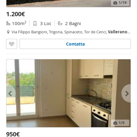
1
/19
1.200€
2
100m
3 Loc
2 Bagni
Via Filippo Barigioni, Trigoria, Spinaceto, Tor de Cenci,
Vallerano
,
Mezzocammino,
Roma
Contatta
1
/9
950€