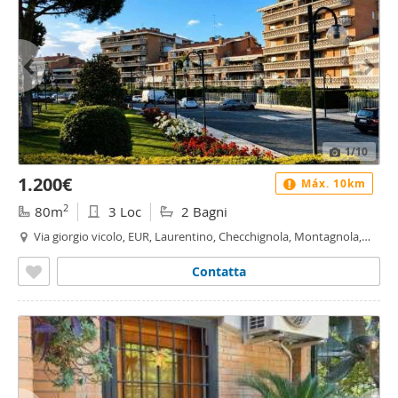
1
/10
1.200€
Máx. 10km
2
80m
3 Loc
2 Bagni
Via giorgio vicolo, EUR, Laurentino, Checchignola, Montagnola,
Fonte Meravigliosa, Fonte Ostiense, Roma
Contatta