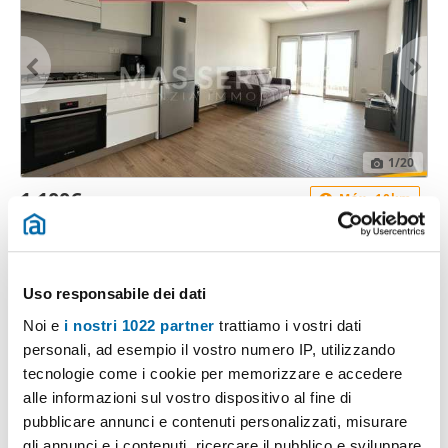
1
/20
1.100€
Máx. 10km
2
53m
2 Loc
1 Bagno
Via Tullio Viola, Trigoria, Spinaceto, Tor de Cenci, Vallerano, Fonte
Laurentina, Roma
Uso responsabile dei dati
Contatta
Noi e
i nostri 1022 partner
trattiamo i vostri dati
personali, ad esempio il vostro numero IP, utilizzando
tecnologie come i cookie per memorizzare e accedere
alle informazioni sul vostro dispositivo al fine di
pubblicare annunci e contenuti personalizzati, misurare
gli annunci e i contenuti, ricercare il pubblico e sviluppare