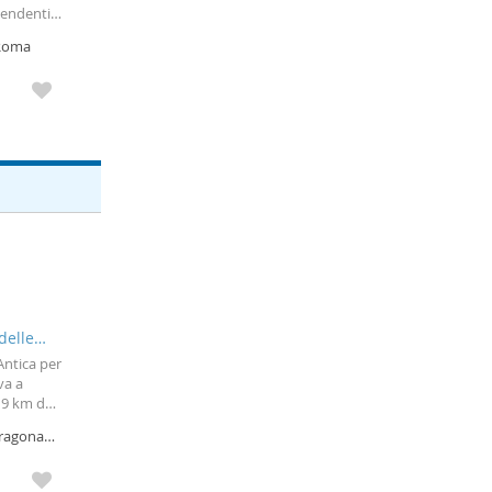
pendenti
 Roma
delle
ntica per
va a
19 km da
fi
Dragona