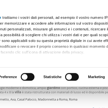
r
trattiamo i vostri dati personali, ad esempio il vostro numero IP
Prezzo
Superficie
Locali
Più filtri - 2
er memorizzare e accedere alle informazioni sul vostro dispositiv
uti personalizzati, misurare gli annunci e i contenuti, ricercare i
giardino ostia Roma
a possibilità di scegliere chi utilizza i vostri dati e per quali scop
 sono applicabili solo su questa proprietà digitale in cui avete eff
Ordine Mioaffitto
 modificare o revocare il proprio consenso in qualsiasi momento d
facendo clic sull'icona di attivazione della privacy.
00€
remmo anche:
2
0m
6 Loc
4 Bagni
ni sulla tua posizione geografica, con un'approssimazione di qu
positivo, scansionandolo attivamente alla ricerca di caratteristiche
Preferenze
Statistiche
Marketing
arredata con piscina Infernetto, axa, casal palocco, madonnetta a r
 Immobiliare propone in affitto splendida
villa
di 350 mq interni ristruttura
ogie moderne e domotica, ampio
giardino
con portico, cucina esterna e pis
 elaborati i tuoi dati personali e imposta le tue preferenze nell
ata 4 x 8 la
villa
è stata ristrutturata con materiali di lusso ed è disponibile per
 ritirare il tuo consenso in qualsiasi momento dalla Dichiarazion
 transitori o brevi. Posizione: nel cuore di Casal Palocco, via Aristippo, adiace
ernetto, Axa, Casal Palocco, Madonnetta a Roma, Roma
zi commerciali e
rsonalizzare contenuti ed annunci, per fornire funzionalità dei so