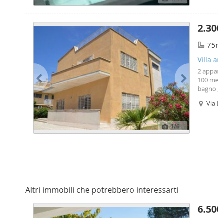
2.30
75
Villa 
borga
2 appa
100 me
bagno 
piano 
Via 
L'appa
Ro
1
/6
Altri immobili che potrebbero interessarti
6.50