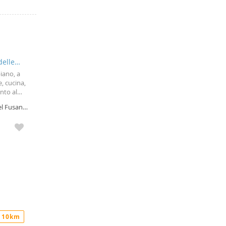
delle
iano, a
, cucina,
nto al
ero.
el Fusano,
 10km