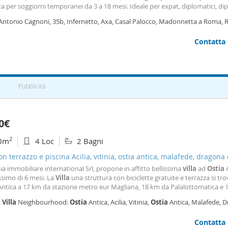
a per soggiorni temporanei da 3 a 18 mesi. Ideale per expat, diplomatici, di
inazionali, consulenti e visiting professor. Situata nel quartiere residenziale
 Antonio Cagnoni, 35b, Infernetto, Axa, Casal Palocco, Madonnetta a Roma,
etto, una zona apprezzata dal personale
Contatta
Pubblicità
0€
2
0m
4 Loc
2 Bagni
con terrazzo e piscina Acilia, vitinia, ostia antica, malafede, dragona 
te
a immobiliare international Srl, propone in affitto bellissima
villa
ad
Ostia
A
simo di 6 mesi. La
Villa
una struttura con biciclette gratuite e terrazza si tro
ntica a 17 km da stazione metro eur Magliana, 18 km da Palalottomatica e 
ne metro eur Fermi. Questa
villa
offre piscina privata,
giardino
, barbecue, wi
.
Villa
Neighbourhood:
Ostia
Antica, Acilia, Vitinia,
Ostia
Antica, Malafede, 
o e parcheggio privato
le Borgate, Roma
Contatta