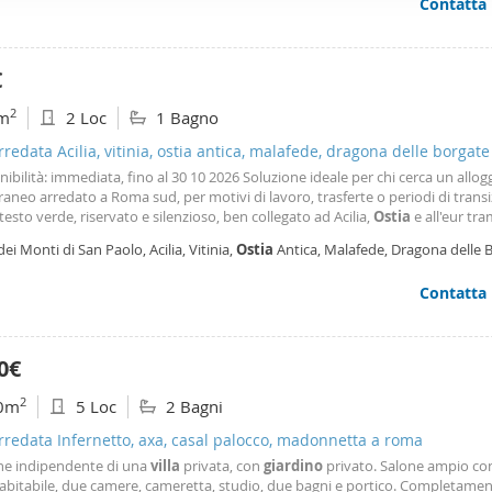
Contatta
ffico. Condividiamo inoltre informazioni sul modo in cui utilizza il 
 occupano di analisi dei dati web, pubblicità e social media, i qual
azioni che ha fornito loro o che hanno raccolto dal suo utilizzo d
€
2
m
2 Loc
1 Bagno
arredata Acilia, vitinia, ostia antica, malafede, dragona delle borgate
nibilità: immediata, fino al 30 10 2026 Soluzione ideale per chi cerca un allog
neo arredato a Roma sud, per motivi di lavoro, trasferte o periodi di transi
esto verde, riservato e silenzioso, ben collegato ad Acilia,
Ostia
e all'eur tra
e e la ferrovia Roma–Lido. Per informazioni e visite contattare l'agenzia.
dei Monti di San Paolo, Acilia, Vitinia,
Ostia
Antica, Malafede, Dragona delle 
ma
Contatta
0€
2
0m
5 Loc
2 Bagni
arredata Infernetto, axa, casal palocco, madonnetta a roma
ne indipendente di una
villa
privata, con
giardino
privato. Salone ampio co
 abitabile, due camere, cameretta, studio, due bagni e portico. Completame