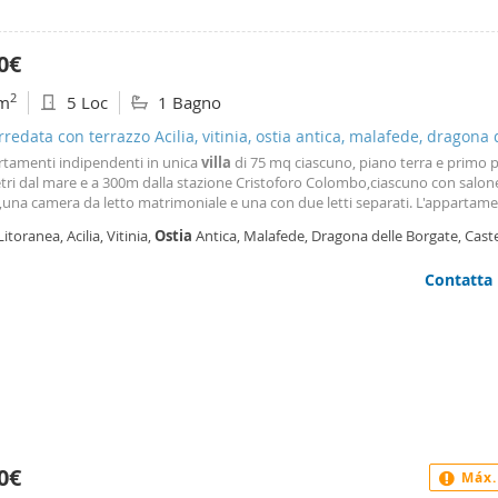
0€
2
m
5 Loc
1 Bagno
arredata con terrazzo Acilia, vitinia, ostia antica, malafede, dragona 
te
rtamenti indipendenti in unica
villa
di 75 mq ciascuno, piano terra e primo p
tri dal mare e a 300m dalla stazione Cristoforo Colombo,ciascuno con salone
,una camera da letto matrimoniale e una con due letti separati. L'appartame
terra è dotato di ampio
giardino
con box auto e possibilità di parcheggio lib
Litoranea, Acilia, Vitinia,
Ostia
Antica, Malafede, Dragona delle Borgate, Cast
rtamento al primo piano è dotato di
ma
Contatta
0€
Máx.