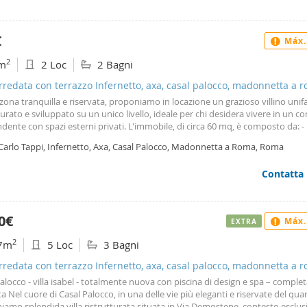
le, this villa is ready to welcome you home. Available to be rented for long-sh
erno troviamo un giardino privato di circa 240 mq con ottima esposizione a s
 (price depends on the lenght of contract) - no agencies.
sce luminosità durante tutta la giornata. La villa è dotata di impianto fotovo
ndizionata, allarme volumetrico e citofoni interni. Presenti inoltre un posto 
€
Máx.
 e uno scoperto. Il comprensorio offre piscina, impianti sportivi e ampio pa
niale, in un contesto esclusivo e riservato. Solo referenziati. Per maggiori
2
m
2 Loc
2 Bagni
zioni contattaci. Tutti i dati sopra indicati e relativi all'immobile non costit
to contrattuale.
arredata con terrazzo Infernetto, axa, casal palocco, madonnetta a 
zona tranquilla e riservata, proponiamo in locazione un grazioso villino unif
turato e sviluppato su un unico livello, ideale per chi desidera vivere in un c
dente con spazi esterni privati. L'immobile, di circa 60 mq, è composto da: 
no; - cucina semi abitabile; - camera da letto matrimoniale; - cabina armadio
 Carlo Tappi, Infernetto, Axa, Casal Palocco, Madonnetta a Roma, Roma
- ripostiglio - comodo portico, perfetto per momenti di relax all'aperto. Com
tà un giardino fronte retro, che offre piacevoli spazi verdi da vivere in ogni s
Contatta
 viene locato arredato, pronto per essere abitato, riscaldamento autonomo. 
tuale: contratto di locazione transitorio della durata di 12 18 mesi. Una sol
a per chi cerca indipendenza, comfort e tranquillità, senza rinunciare alla c
ncipali servizi. Contattaci per maggiori informazioni o per fissare un appun
0€
Máx.
EXTRA
2
7m
5 Loc
3 Bagni
arredata con terrazzo Infernetto, axa, casal palocco, madonnetta a 
alocco - villa isabel - totalmente nuova con piscina di design e spa – compl
a Nel cuore di Casal Palocco, in una delle vie più eleganti e riservate del quar
amo splendida villa ristrutturata situata in Via Demostene, contesto esclus