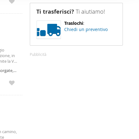
nostro sito
Ti trasferisci?
Ti aiutiamo!
i potrebbero
ei loro
Traslochi
:
Chiedi un preventivo
gio
Pubblicità
zione, in
mite la Via
Borgate,
n camino,
nte