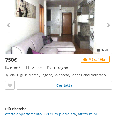
1
/20
750€
Máx. 10km
2
60m
2 Loc
1 Bagno
Via Luigi De Marchi, Trigoria, Spinaceto, Tor de Cenci, Vallerano,
Fonte Laurentina, Roma
Contatta
Più ricerche...
affitto appartamento 900 euro pietralata
,
affitto mini