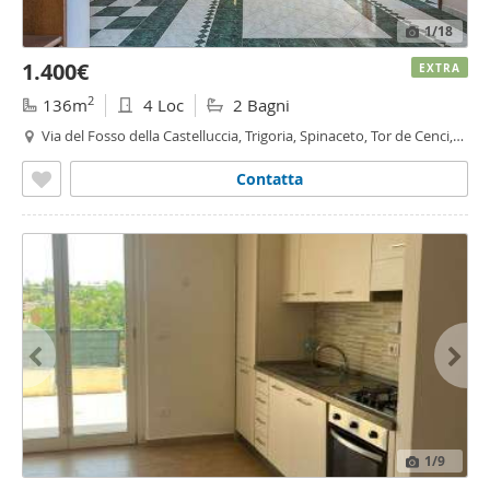
1
/18
1.400€
EXTRA
2
136m
4 Loc
2 Bagni
Via del Fosso della Castelluccia, Trigoria, Spinaceto, Tor de Cenci,
Vallerano
, Castel di Leva,
Roma
Contatta
1
/9