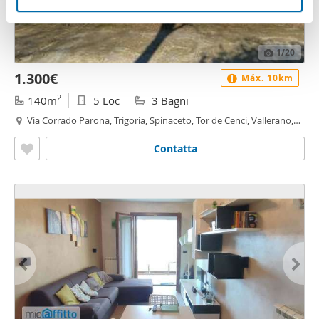
nostri partner che si occupano di analisi dei dati web,
pubblicità e social media, i quali potrebbero combinarle
con altre informazioni che ha fornito loro o che hanno
1
/20
raccolto dal suo utilizzo dei loro servizi.
1.300€
Máx. 10km
2
140m
5 Loc
3 Bagni
Via Corrado Parona, Trigoria, Spinaceto, Tor de Cenci, Vallerano,
Castel di Leva, Roma
Contatta