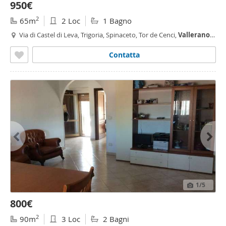
950€
2
65m
2 Loc
1 Bagno
Via di Castel di Leva, Trigoria, Spinaceto, Tor de Cenci,
Vallerano
,
Castel di Leva,
Roma
Contatta
1
/5
800€
2
90m
3 Loc
2 Bagni