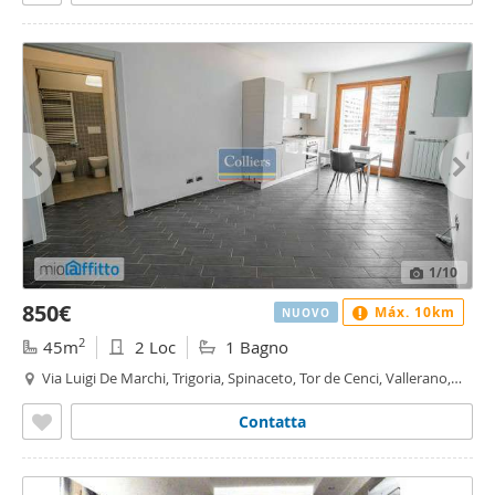
1
/10
850€
Máx. 10km
NUOVO
2
45m
2 Loc
1 Bagno
Via Luigi De Marchi, Trigoria, Spinaceto, Tor de Cenci, Vallerano,
Fonte Laurentina, Roma
Contatta