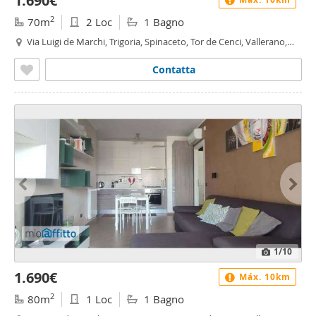
1.690€
2
70m
2 Loc
1 Bagno
Via Luigi de Marchi, Trigoria, Spinaceto, Tor de Cenci, Vallerano,
Fonte Laurentina, Roma
Contatta
1
/10
1.690€
Máx. 10km
2
80m
1 Loc
1 Bagno