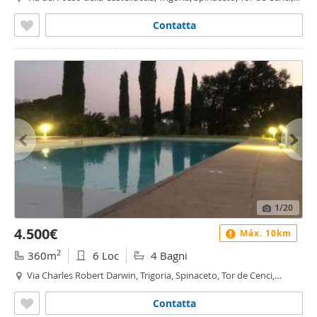
Vallerano, Castel di Leva, Roma
Contatta
1
/20
4.500€
Máx. 10km
2
360m
6 Loc
4 Bagni
Via Charles Robert Darwin, Trigoria, Spinaceto, Tor de Cenci,
Vallerano, Castel di Leva, Roma
Contatta