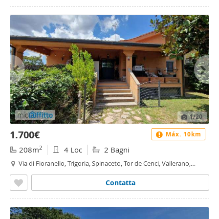
1
/20
1.700€
Máx. 10km
2
208m
4 Loc
2 Bagni
Via di Fioranello, Trigoria, Spinaceto, Tor de Cenci, Vallerano,
Fioranello, Roma
Contatta