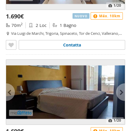
1
/20
1.690€
Máx. 10km
NUOVO
2
70m
2 Loc
1 Bagno
Via Luigi de Marchi, Trigoria, Spinaceto, Tor de Cenci, Vallerano,
Fonte Laurentina, Roma
Contatta
1
/20
Máx. 10km