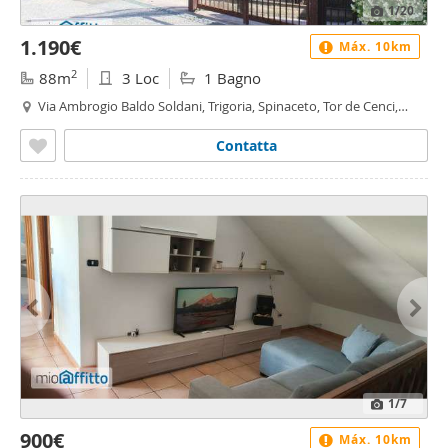
1
/20
1.190€
Máx. 10km
2
88m
3 Loc
1 Bagno
Via Ambrogio Baldo Soldani, Trigoria, Spinaceto, Tor de Cenci,
Vallerano, Castel di Leva, Roma
Contatta
1
/7
900€
Máx. 10km