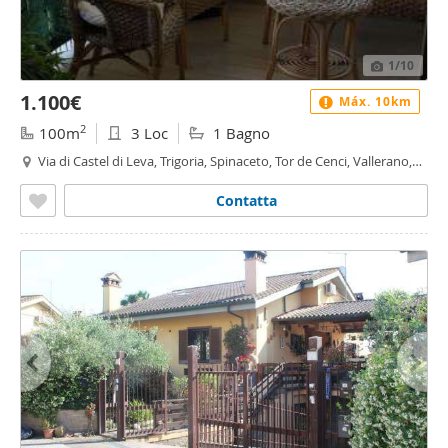
1
/10
1.100€
Máx. 10km
2
100m
3 Loc
1 Bagno
Via di Castel di Leva, Trigoria, Spinaceto, Tor de Cenci, Vallerano,
Castel di Leva, Roma
Contatta