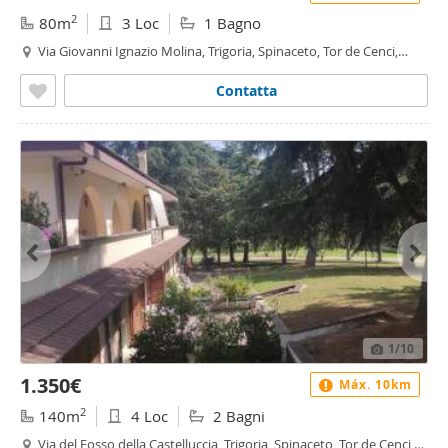
2
80m
3 Loc
1 Bagno
Via Giovanni Ignazio Molina, Trigoria, Spinaceto, Tor de Cenci,
Vallerano, Castel di Leva, Roma
Contatta
1
/10
1.350€
Máx. 10km
2
140m
4 Loc
2 Bagni
Via del Fosso della Castelluccia, Trigoria, Spinaceto, Tor de Cenci,