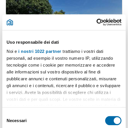
Uso responsabile dei dati
Noi e
i nostri 1022 partner
trattiamo i vostri dati
1
/20
personali, ad esempio il vostro numero IP, utilizzando
3.000€
Máx. 10km
tecnologie come i cookie per memorizzare e accedere
2
420m
6 Loc
4 Bagni
alle informazioni sul vostro dispositivo al fine di
pubblicare annunci e contenuti personalizzati, misurare
Via Ardeatina, EUR, Laurentino, Checchignola, Montagnola, Fonte
Meravigliosa, Tor Pagnotta, Roma
gli annunci e i contenuti, ricercare il pubblico e sviluppare
Contatta
i servizi. Avete la possibilità di scegliere chi utilizza i
vostri dati e per quali scopi. Le vostre scelte in materia di
privacy sono applicabili solo su questa proprietà digitale
in cui avete effettuato le vostre scelte. È possibile
S
modificare o revocare il proprio consenso in qualsiasi
Necessari
e
momento dalla Dichiarazione sui cookie o facendo clic