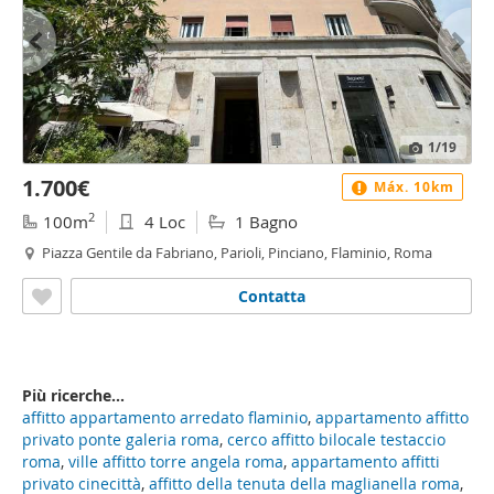
1
/19
1.700€
Máx. 10km
2
100m
4 Loc
1 Bagno
Piazza Gentile da Fabriano, Parioli, Pinciano, Flaminio, Roma
Contatta
Più ricerche...
affitto appartamento arredato flaminio
,
appartamento affitto
privato ponte galeria roma
,
cerco affitto bilocale testaccio
roma
,
ville affitto torre angela roma
,
appartamento affitti
privato cinecittà
,
affitto della tenuta della maglianella roma
,