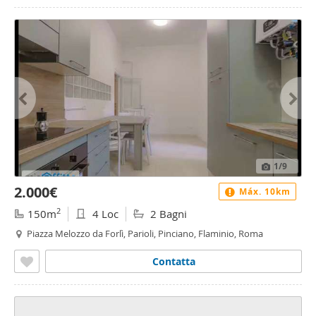
1
/9
2.000€
Máx. 10km
2
150m
4 Loc
2 Bagni
Piazza Melozzo da Forlì, Parioli, Pinciano, Flaminio, Roma
Contatta