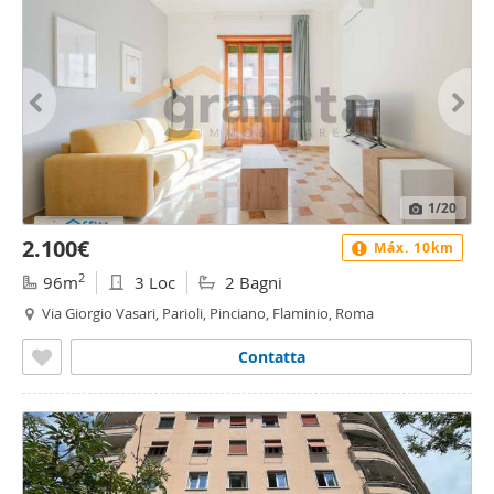
1
/20
2.100€
Máx. 10km
2
96m
3 Loc
2 Bagni
Via Giorgio Vasari, Parioli, Pinciano, Flaminio, Roma
Contatta