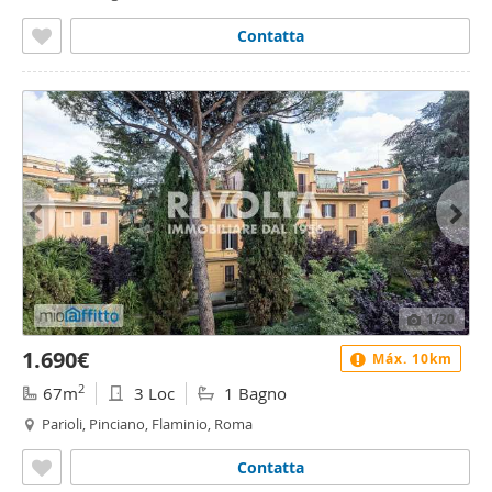
Contatta
1
/20
1.690€
Máx. 10km
2
67m
3 Loc
1 Bagno
Parioli, Pinciano, Flaminio, Roma
Contatta