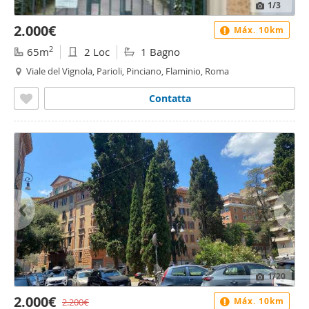
1
/3
2.000€
Máx. 10km
2
65m
2 Loc
1 Bagno
Viale del Vignola, Parioli, Pinciano, Flaminio, Roma
Contatta
1
/20
2.000€
Máx. 10km
2.200€