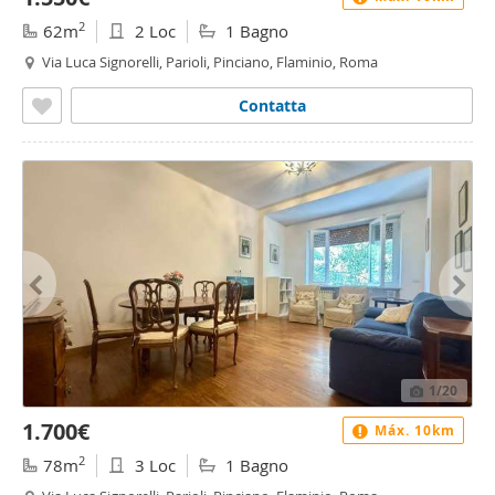
2
62m
2 Loc
1 Bagno
Via Luca Signorelli, Parioli, Pinciano, Flaminio, Roma
Contatta
1
/20
1.700€
Máx. 10km
2
78m
3 Loc
1 Bagno