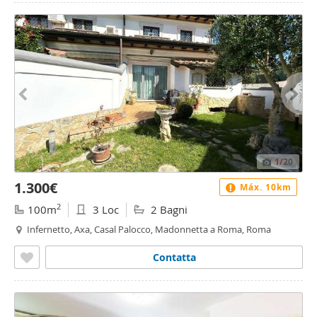
1
/20
1.300€
Máx. 10km
2
100m
3 Loc
2 Bagni
Infernetto, Axa, Casal Palocco, Madonnetta a Roma, Roma
Contatta