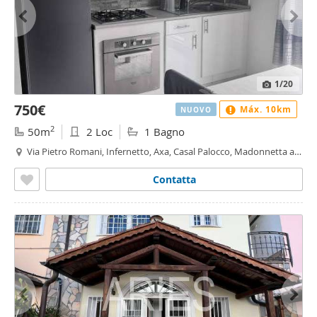
1
/20
750€
Máx. 10km
NUOVO
2
50m
2 Loc
1 Bagno
Via Pietro Romani, Infernetto, Axa, Casal Palocco, Madonnetta a
Roma, Roma
Contatta