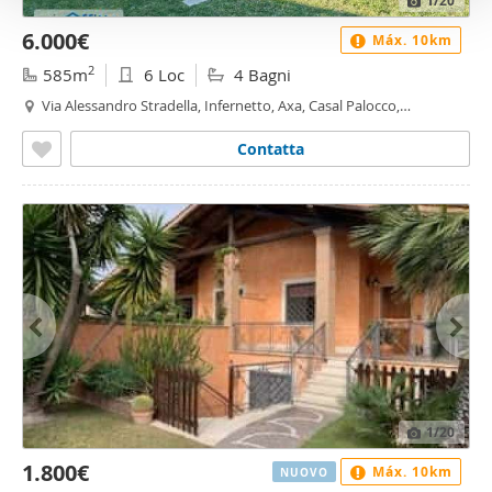
1
/20
6.000€
Máx. 10km
2
585m
6 Loc
4 Bagni
Via Alessandro Stradella, Infernetto, Axa, Casal Palocco,
Madonnetta a Roma, Roma
Contatta
1
/20
1.800€
Máx. 10km
NUOVO