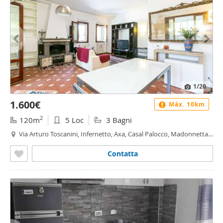
1
/20
1.600€
Máx. 10km
2
120m
5 Loc
3 Bagni
Via Arturo Toscanini, Infernetto, Axa, Casal Palocco, Madonnetta a
Roma, Roma
Contatta