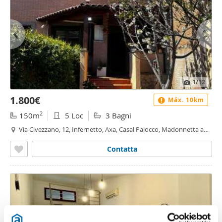
1
/12
1.800€
Máx. 10km
2
150m
5 Loc
3 Bagni
Via Civezzano, 12, Infernetto, Axa, Casal Palocco, Madonnetta a
Roma, Roma
Contatta