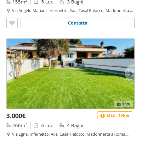
2
155m
5 Loc
3 Bagni
Via Angelo Mariani, Infernetto, Axa, Casal Palocco, Madonnetta a
Roma, Roma
Contatta
1
/20
3.000€
Máx. 10km
2
260m
6 Loc
4 Bagni
Via Egna, Infernetto, Axa, Casal Palocco, Madonnetta a Roma,
Roma