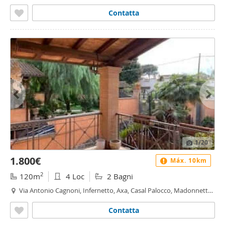
a Roma, Roma
Contatta
1
/20
1.800€
Máx. 10km
2
120m
4 Loc
2 Bagni
Via Antonio Cagnoni, Infernetto, Axa, Casal Palocco, Madonnetta
a Roma, Roma
Contatta