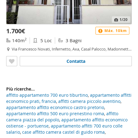
1
/20
1.700€
Máx. 10km
2
140m
5 Loc
3 Bagni
Via Francesco Novati, Infernetto, Axa, Casal Palocco, Madonnetta
a Roma, Roma
Contatta
Più ricerche...
affitto appartamento 700 euro tiburtino
,
appartamento affitti
economico prati, francia
,
affitti camera piccolo aventino
,
appartamento affitto economico castro pretorio
,
appartamento affitto 500 euro prenestino roma
,
affitto
camera piazza del popolo
,
appartamento affitto economico
ostiense - portuense
,
appartamento affitti 700 euro colle
salario
,
case affitto camera castel di guido roma
,