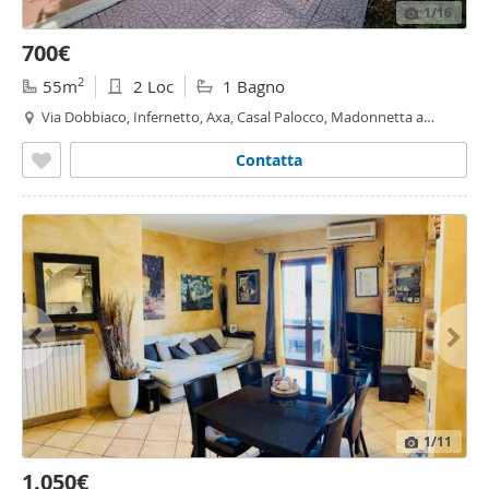
1
/16
700€
2
55m
2 Loc
1 Bagno
Via Dobbiaco, Infernetto, Axa, Casal Palocco, Madonnetta a
Roma
,
Roma
Contatta
1
/11
1.050€