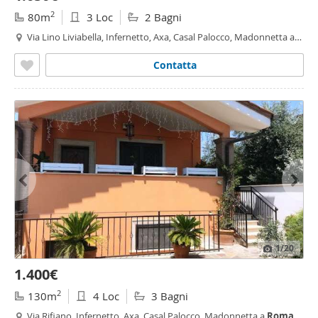
2
80m
3 Loc
2 Bagni
Via Lino Liviabella, Infernetto, Axa, Casal Palocco, Madonnetta a
Roma
,
Roma
Contatta
1
/20
1.400€
2
130m
4 Loc
3 Bagni
Via Rifiano, Infernetto, Axa, Casal Palocco, Madonnetta a
Roma
,