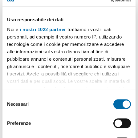
Uso responsabile dei dati
Noi e
i nostri 1022 partner
trattiamo i vostri dati
1
/9
personali, ad esempio il vostro numero IP, utilizzando
750€
tecnologie come i cookie per memorizzare e accedere
Máx. 10km
NUOVO
alle informazioni sul vostro dispositivo al fine di
2
45m
2 Loc
1 Bagno
pubblicare annunci e contenuti personalizzati, misurare
Via Umberto Giordano, Infernetto, Axa, Casal Palocco,
gli annunci e i contenuti, ricercare il pubblico e sviluppare
Madonnetta a Roma, Roma
i servizi. Avete la possibilità di scegliere chi utilizza i
Contatta
vostri dati e per quali scopi. Le vostre scelte in materia di
privacy sono applicabili solo su questa proprietà digitale
in cui avete effettuato le vostre scelte. È possibile
S
modificare o revocare il proprio consenso in qualsiasi
Necessari
e
momento dalla Dichiarazione sui cookie o facendo clic
l
sull'icona di attivazione della privacy.
e
Preferenze
z
Con il tuo consenso, vorremmo anche:
i