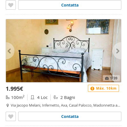
Contatta
1
/20
1.995€
Máx. 10km
2
100m
4 Loc
2 Bagni
Via Jacopo Melani, Infernetto, Axa, Casal Palocco, Madonnetta a
Roma, Roma
Contatta