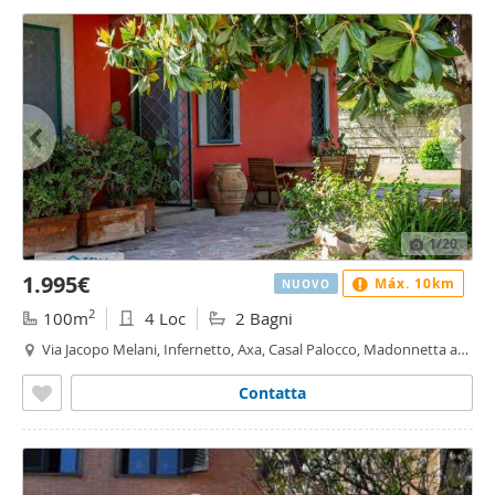
1
/20
1.995€
Máx. 10km
NUOVO
2
100m
4 Loc
2 Bagni
Via Jacopo Melani, Infernetto, Axa, Casal Palocco, Madonnetta a
Roma, Roma
Contatta