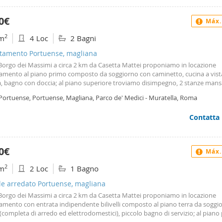
e. Garanzia: 6 mensilità a deposito. Le presenti informazioni, foto e planime
nte indicative e non costituiscono elemento contrattuale. Per informazion
0€
Máx.
4363
2
m
4 Loc
2 Bagni
tamento Portuense, magliana
orgo dei Massimi a circa 2 km da Casetta Mattei proponiamo in locazione
amento al piano primo composto da soggiorno con caminetto, cucina a vist
, bagno con doccia; al piano superiore troviamo disimpegno, 2 stanze mans
on vasca, ripostiglio l'immobile si presenta in ottime condizioni interne e v
 Portuense, Portuense, Magliana, Parco de' Medici - Muratella, Roma
vuoto Richieste referenze reddituali dimostrabili Contratto: 4+4 Garanzia: 6 
ali Possibilità di intestare contratto a società Per maggiori informazioni e pe
Contatta
 3491086946 Per foto chiedere tramite whatsapp al numero sopra indicato
do edificio 46 int. 2
0€
Máx.
2
m
2 Loc
1 Bagno
le arredato Portuense, magliana
orgo dei Massimi a circa 2 km da Casetta Mattei proponiamo in locazione
amento con entrata indipendente bilivelli composto al piano terra da soggi
(completa di arredo ed elettrodomestici), piccolo bagno di servizio; al piano