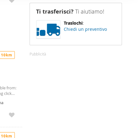
nostro sito
Ti trasferisci?
Ti aiutiamo!
i potrebbero
ei loro
Traslochi
:
Chiedi un preventivo
Pubblicità
 10km
able from:
g click
e ci sono
ma
iornare
uillo? Non
 distanza
ello che
 a tutta
i di base
 10km
due ospiti