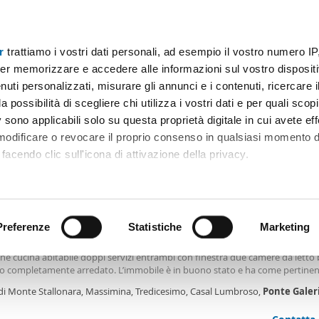
r
trattiamo i vostri dati personali, ad esempio il vostro numero IP
Prezzo
Superficie
Locali
Più filtri - 2
er memorizzare e accedere alle informazioni sul vostro dispositiv
uti personalizzati, misurare gli annunci e i contenuti, ricercare i
 affitto box ponte galeria roma Roma
a possibilità di scegliere chi utilizza i vostri dati e per quali scop
 sono applicabili solo su questa proprietà digitale in cui avete eff
Ordine Mioaffitto
mmobili)
 modificare o revocare il proprio consenso in qualsiasi momento d
facendo clic sull'icona di attivazione della privacy.
€
remmo anche:
2
m
3 Loc
2 Bagni
ni sulla tua posizione geografica, con un'approssimazione di qu
positivo, scansionandolo attivamente alla ricerca di caratteristiche
Preferenze
Statistiche
Marketing
tamento arredato con terrazzo Massimina, tredicesimo, casal lumb
mo locazione in comprensorio adiacente la regione Lazio al secondo piano 
ne cucina abitabile doppi servizi entrambi con finestra due camere da letto
 elaborati i tuoi dati personali e imposta le tue preferenze nell
zo completamente arredato. L’immobile è in buono stato e ha come pertine
 ritirare il tuo consenso in qualsiasi momento dalla Dichiarazion
ti auto circondato dal verde! In attesa di costruzione di un centro commerc
 di Monte Stallonara, Massimina, Tredicesimo, Casal Lumbroso,
Ponte
Galer
 in breve tempo necessita della disponibilità di auto perché i servizi non so
imi!
rsonalizzare contenuti ed annunci, per fornire funzionalità dei so