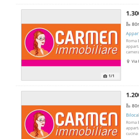
Capital
merame
1.30
068379
80
Appar
Roma B
appart
camera
bagno c
Via
locato 
Cauzion
Carmen
1
/1
scriven
1.20
80
Biloca
Roma B
appart
cucina 