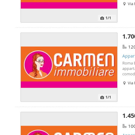
due st
Via
interne
deposit
numero 
1
/1
1.70
12
Appar
Roma B
appart
comodi 
matrim
Via
matrimo
Contrat
Per fo
1
/1
Borgo d
1.45
10