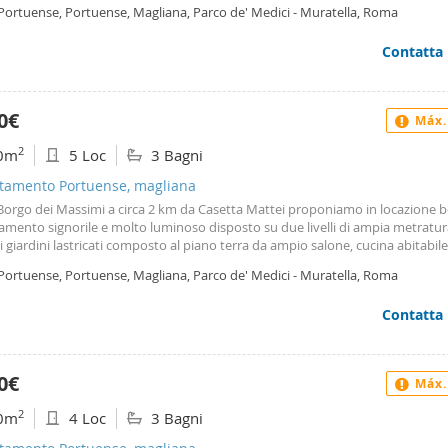
anze mansardate, bagno con doccia l'immobile si presenta in ottime condizi
 Portuense, Portuense, Magliana, Parco de' Medici - Muratella, Roma
 ed è appunto dotato soltanto dell'arredo della cucina Contratto:4+4 Garanz
i cauzionali Richieste referenze dimostrabili Per foto richiedere tramite wha
Contatta
3491086946 scrivendo foto edificio 43 int. 2
0€
Máx.
2
0m
5 Loc
3 Bagni
tamento Portuense, magliana
orgo dei Massimi a circa 2 km da Casetta Mattei proponiamo in locazione b
amento signorile e molto luminoso disposto su due livelli di ampia metratur
giardini lastricati composto al piano terra da ampio salone, cucina abitabil
oniale, bagno, locale lavanderia; al piano primo da disimpegno, 3 camere
 Portuense, Portuense, Magliana, Parco de' Medici - Muratella, Roma
niali, 2 bagni Ottime condizioni interne, l'immobile viene locato vuoto
to:4+4 Sono richieste solide referenze dimostrabili Garanzia: 6 depositi Cauz
Contatta
to chiedere tramite whatsapp al numero 3491086946 Carmen Camerlingo sc
ei Massimi edificio 1 int. 11
0€
Máx.
2
0m
4 Loc
3 Bagni