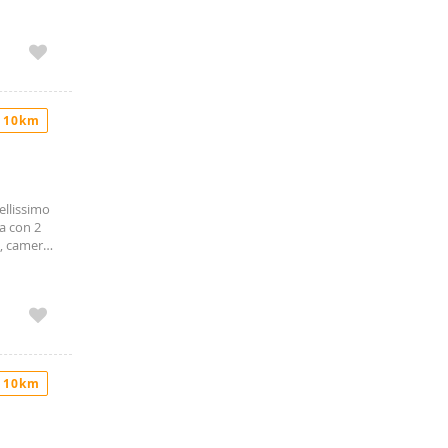
oni
ia: 6
tsapp al
 10km
ellissimo
a con 2
e, camera
ionali
rivendo
 10km