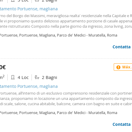
tamento Portuense, magliana
erno del Borgo dei Massimi, meravigliosa realta' residenziale nella Capitale e 
le vi proponiamo questo delizioso appartamento porzione di casale appena
nte ristrutturato Composto nella parte giorno da ingresso, zona living, zo
ta e cucina semiabitabile; nella zona notte da una ampia camera con bagno
 Portuense, Portuense, Magliana, Parco de' Medici - Muratella, Roma
 ulteriore camera piu' piccola con bagno interno ed ampia zona soppalcata
terno spazio pavimentato di circa 15 mq Climatizzazione, riscaldamento aut
Contatta
fusione, domotica, fibra ottica il Borgo dei Massimi offre un parco molto gran
ti, con diversi chilometri di percorsi nel verde dove poter passare momenti d
tivita' sportive la tenuta e' custodita e manutenuta da 5 addetti diurni ed 1
erno della proprieta' centro sportivo, ristorante, pizzeria e bar tavola calda Ri
0€
Máx.
nze reddituali Per Info, Contatti & Visite Davide 3474273628 Paola 34779889
i condurvi in una visita senza impegno
2
m
4 Loc
2 Bagni
tamento Portuense, magliana
Portuense, all’interno di un esclusivo comprensorio residenziale con portiner
lianza, proponiamo in locazione un una appartamento composto da ingres
i scale, salone, cucina abitabile, balcone, camera con bagno en suite e cabi
o, altre due camere singole ed un secondo bagno. A breve distanza da Roma,
 Portuense, Portuense, Magliana, Parco de' Medici - Muratella, Roma
sorio “borgo dei Massimi” è un compendio esclusivo di edifici industriali, e 
rtiti per creare abitazioni esclusive in un contesto incantato, immerso nel v
Contatta
na romana, con giardini, parcheggi, un attiguo bar bistrot dove cenare a lu
, un parco giochi per il divertimento dei più piccoli, il tutto a breve distanza 