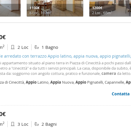
1100€
1200€
2
2
6 Loc., 107m
2 Loc., 68m
0€
2
m
2 Loc
1 Bagno
le arredato con terrazzo Appio latino, appia nuova, appio pignatelli
nelle
si appartamento situato al piano terra in Piazza di Cinecittà a pochi passi dal
etro a "cinecittà" e da tutti i servizi principali. La casa, disponibile da subito, 
ta da: soggiorno con angolo cottura, pratico e funzionale,
camera
da letto
oniale spaziosa e con cabina armadio, bagno finestrato, ampio terrazzo co
za di Cinecittà,
Appio
Latino,
Appia
Nuova,
Appio
Pignatelli, Capannelle,
Ap
truttura nuova che lo copre per tre
udio
- Statuario, Roma
Contatta
0€
2
m
3 Loc
2 Bagni