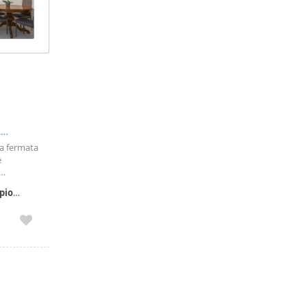
,
la fermata
è
n
pio