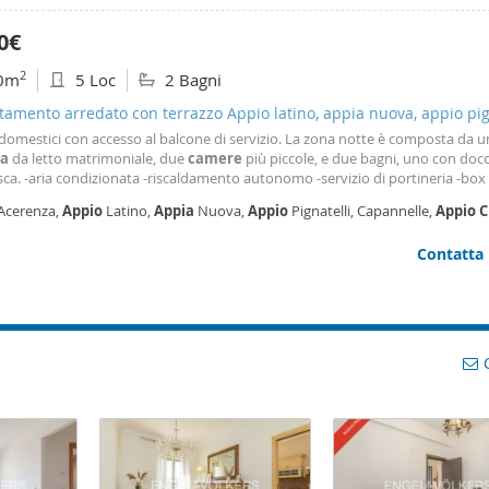
0€
2
0m
5 Loc
2 Bagni
amento arredato con terrazzo Appio latino, appia nuova, appio pign
nelle
domestici con accesso al balcone di servizio. La zona notte è composta da 
a
da letto matrimoniale, due
camere
più piccole, e due bagni, uno con doc
ca. -aria condizionata -riscaldamento autonomo -servizio di portineria -box 
a come da foto -spese Condominiali 150 Euro mensili -richieste referenze -n
 Acerenza,
Appio
Latino,
Appia
Nuova,
Appio
Pignatelli, Capannelle,
Appio
C
to a Società.
tuario, Roma
Contatta