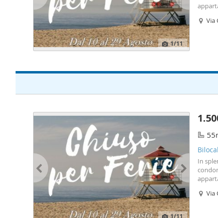
appart
da sog
Via 
parcheg
1
/11
1.50
55
Biloca
In sple
condomi
appart
da sog
Via 
per sen
1
/11