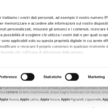
r
trattiamo i vostri dati personali, ad esempio il vostro numero IP
Prezzo
Superficie
Locali
Più filtri - 1
er memorizzare e accedere alle informazioni sul vostro dispositiv
uti personalizzati, misurare gli annunci e i contenuti, ricercare i
a appio claudio Roma
a possibilità di scegliere chi utilizza i vostri dati e per quali scop
 sono applicabili solo su questa proprietà digitale in cui avete eff
Ordine Mioaffitto
 modificare o revocare il proprio consenso in qualsiasi momento d
facendo clic sull'icona di attivazione della privacy.
0€
remmo anche:
2
0m
5 Loc
2 Bagni
ni sulla tua posizione geografica, con un'approssimazione di qu
positivo, scansionandolo attivamente alla ricerca di caratteristiche
Preferenze
Statistiche
Marketing
arredata con terrazzo Appio latino, appia nuova, appio pignatelli, c
le, ripostiglio lavanderia, ampio bagno finestrato con doccia, sala da pranzo,
a
matrimoniale al momento non arredata, portico e giardino privato recint
 elaborati i tuoi dati personali e imposta le tue preferenze nell
 due
camere
da letto matrimoniali, ampio bagno finestrato con doccia, circ
 ritirare il tuo consenso in qualsiasi momento dalla Dichiarazion
a privata con affaccio sul verde. Giardino comune con posti auto. La villa si t
Appia
Nuova,
Appio
Latino,
Appia
Nuova,
Appio
Pignatelli, Capannelle,
App
pia
Nuova, tra i quartieri
udio
- Statuario, Roma
rsonalizzare contenuti ed annunci, per fornire funzionalità dei so