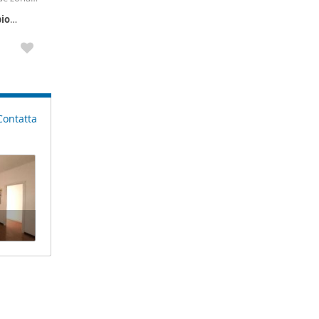
no
io
Contatta