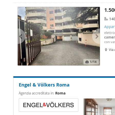
1.50
14
Appart
capan
elettro
camer
con vas
arredat
Via
Contrat
Sta
1
/14
Engel & Völkers Roma
Agenzia accreditata in:
Roma