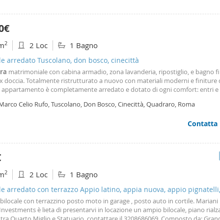
0€
2
m
2 Loc
1 Bagno
le arredato Tuscolano, don bosco, cinecittà
ra
matrimoniale con cabina armadio, zona lavanderia, ripostiglio, e bagno f
 doccia. Totalmente ristrutturato a nuovo con materiali moderni e finiture d
 appartamento è completamente arredato e dotato di ogni comfort: entri e s
otazioni complete: mobilio completo, elettrodomestici (forno, lavatrice, lavas
 Marco Celio Rufo, Tuscolano, Don Bosco, Cinecittà, Quadraro, Roma
icroonde, aspirapolvere
Contatta
€
2
m
2 Loc
1 Bagno
le arredato con terrazzo Appio latino, appia nuova, appio pignatelli
nelle
ilocale con terrazzino posto moto in garage , posto auto in cortile. Mariani
Investments è lieta di presentarvi in locazione un ampio bilocale, piano rialza
 tra Quarto Miglio e Statuario, contattare il 3208686069. Composto da: Gra