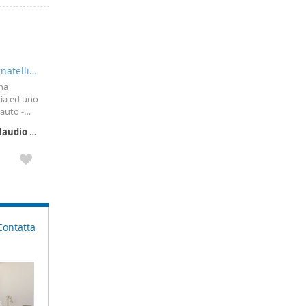
atelli,
una
cia ed uno
auto -
o
laudio
-
Contatta