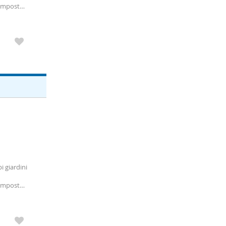
composto
tà
i giardini
composto
 giusta