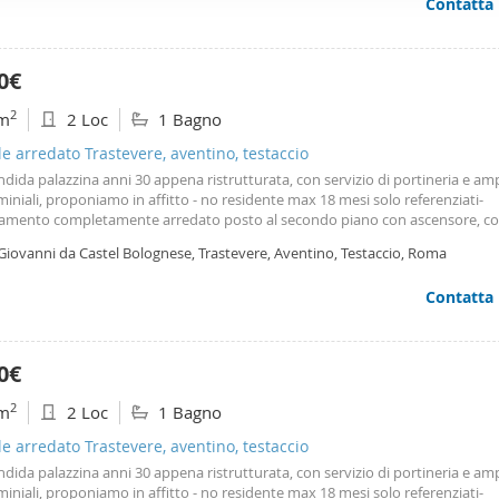
Contatta
ffico. Condividiamo inoltre informazioni sul modo in cui utilizza il 
 occupano di analisi dei dati web, pubblicità e social media, i qual
azioni che ha fornito loro o che hanno raccolto dal suo utilizzo d
0€
2
m
2 Loc
1 Bagno
le arredato Trastevere, aventino, testaccio
ndida palazzina anni 30 appena ristrutturata, con servizio di portineria e amp
niali, proponiamo in affitto - no residente max 18 mesi solo referenziati-
amento completamente arredato posto al secondo piano con ascensore, 
giorno living, ampia
camera
matrimoniale, cucina abitabile, bagno. L'agenzia
Giovanni da Castel Bolognese, Trastevere, Aventino, Testaccio, Roma
tirsi a casa! I nostri uffici si trovano
Contatta
0€
2
m
2 Loc
1 Bagno
le arredato Trastevere, aventino, testaccio
ndida palazzina anni 30 appena ristrutturata, con servizio di portineria e amp
niali, proponiamo in affitto - no residente max 18 mesi solo referenziati-