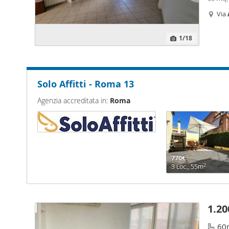
giorno
Via
finest
Cla
1
/18
Solo Affitti - Roma 13
Agenzia accreditata in:
Roma
770€
2
3 Loc., 55m
1.20
60