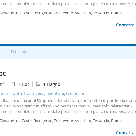
amento completamente arredato posto al secondo piano con ascensore, 
giorno living, ampia
camera
matrimoniale, cucina abitabile, bagno. Possibili
Giovanni da Castel Bolognese, Trastevere, Aventino, Testaccio, Roma
gio Moto. L'agenzia giusta per sentirsi a casa
Contatta
Pubblicità
0€
2
m
2 Loc
1 Bagno
le arredato Trastevere, aventino, testaccio
ndida palazzina anni 30 appena ristrutturata, con servizio di portineria e amp
niali, proponiamo in affitto - no residente max 18 mesi solo referenziati-
amento completamente arredato posto al secondo piano con ascensore, 
giorno living, ampia
camera
matrimoniale, cucina abitabile, bagno. L'agenzia
Giovanni da Castel Bolognese, Trastevere, Aventino, Testaccio, Roma
tirsi a casa! I nostri uffici si trovano
Contatta