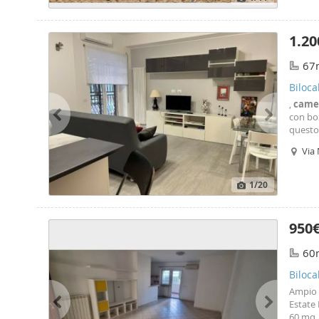
1.20
67
Biloca
,
came
con box
questo
casa! D
Via
2 tv, m
1
/20
950
60
Biloca
capan
Ampio b
Estate 
60 mq,