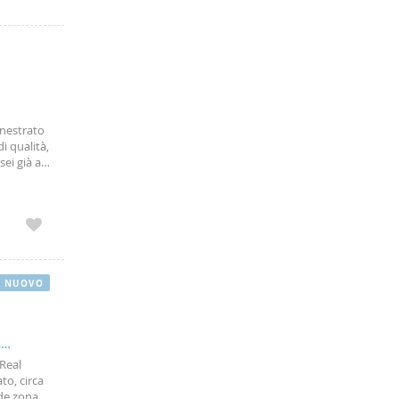
inestrato
i qualità,
ei già a
toviglie,
NUOVO
,
 Real
to, circa
nde zona