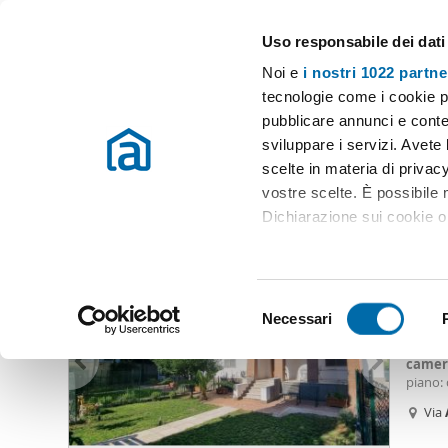
Uso responsabile dei dati
Case e appartamenti in affitto in tutta Italia
Noi e
i nostri 1022 partne
Roma
Scegli la zona
tecnologie come i cookie p
pubblicare annunci e conten
Inizio
Affitto Roma
Appartamenti Affitto Roma
Affitto camer
sviluppare i servizi. Avete l
scelte in materia di privacy
Affitto camera appio claudio Roma
(15 immobili)
vostre scelte. È possibile
Dichiarazione sui cookie o 
3.00
Con il tuo consenso, vor
15
raccogliere informazio
S
Identificare il tuo dis
Necessari
Villa 
e
(impronte digitali).
abitabi
l
camer
Approfondisci come vengono
e
piano:
dettagli
. Puoi modificare o
terrazz
z
Via
Via
Ap
i
Cla
Utilizziamo i cookie per pe