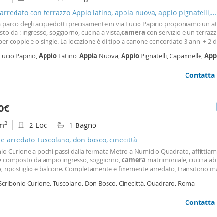
 arredato con terrazzo Appio latino, appia nuova, appio pignatelli,
nelle
a parco degli acquedotti precisamente in via Lucio Papirio proponiamo un at
o da : ingresso, soggiorno, cucina a vista,
camera
con servizio e un terrazz
per coppie e o single. La locazione è di tipo a canone concordato 3 anni + 2 d
eferite ottime referenze e affidabilità nei pagamenti e nella gestione della c
Lucio Papirio,
Appio
Latino,
Appia
Nuova,
Appio
Pignatelli, Capannelle,
App
tamento sarà disponibile dal 1
udio
- Statuario, Roma
Contatta
0€
2
m
2 Loc
1 Bagno
le arredato Tuscolano, don bosco, cinecittà
nio Curione a pochi passi dalla fermata Metro a Numidio Quadrato, affittia
le composto da ampio ingresso, soggiorno,
camera
matrimoniale, cucina abi
o, ripostiglio e balcone. Completamente e finemente arredato, transitorio 
olo referenziati non residenti. Disponibilità dal 01 09 2026. L'agenzia giusta pe
 Scribonio Curione, Tuscolano, Don Bosco, Cinecittà, Quadraro, Roma
I nostri uffici si
Contatta