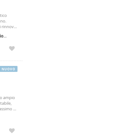
tico
ino.
i rinnovo.
asa.
io
NUOVO
mo ampio
tabile,
massimo 18
r sentirsi