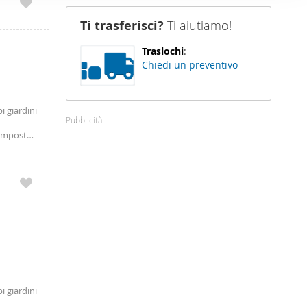
nostro sito
Ti trasferisci?
Ti aiutiamo!
i potrebbero
ei loro
Traslochi
:
Chiedi un preventivo
i giardini
Pubblicità
composto
 giusta
i giardini