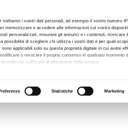
r
trattiamo i vostri dati personali, ad esempio il vostro numero IP
er memorizzare e accedere alle informazioni sul vostro dispositiv
uti personalizzati, misurare gli annunci e i contenuti, ricercare i
a possibilità di scegliere chi utilizza i vostri dati e per quali scop
 sono applicabili solo su questa proprietà digitale in cui avete eff
 modificare o revocare il proprio consenso in qualsiasi momento d
facendo clic sull'icona di attivazione della privacy.
remmo anche:
ni sulla tua posizione geografica, con un'approssimazione di qu
positivo, scansionandolo attivamente alla ricerca di caratteristiche
Preferenze
Statistiche
Marketing
 elaborati i tuoi dati personali e imposta le tue preferenze nell
 ritirare il tuo consenso in qualsiasi momento dalla Dichiarazion
rsonalizzare contenuti ed annunci, per fornire funzionalità dei so