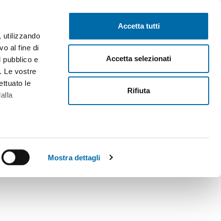
Pubblica gratis
Inizia sessione
Accetta tutti
, utilizzando
o al fine di
Accetta selezionati
l pubblico e
i. Le vostre
ettuato le
Rifiuta
alla
alche metro,
 specifiche
Mostra dettagli
a
sezione
e sui cookie.
cial media e