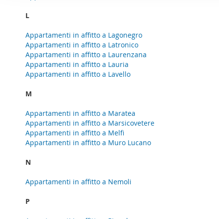
o
per analizzare il nostro tra
n
L
con i nostri partner che si
e
combinarle con altre inform
Appartamenti in affitto a Lagonegro
d
servizi.
Appartamenti in affitto a Latronico
e
Appartamenti in affitto a Laurenzana
l
Appartamenti in affitto a Lauria
c
Appartamenti in affitto a Lavello
o
M
n
s
Appartamenti in affitto a Maratea
e
Appartamenti in affitto a Marsicovetere
n
Appartamenti in affitto a Melfi
s
Appartamenti in affitto a Muro Lucano
o
N
Appartamenti in affitto a Nemoli
P