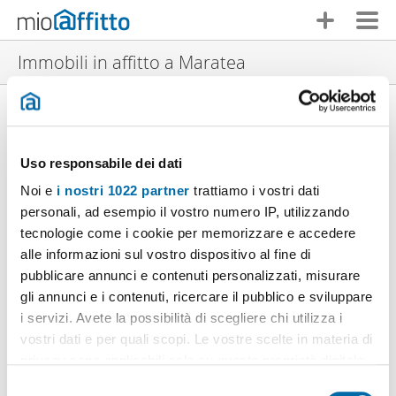
Immobili in affitto a Maratea
Bilocale arredato Centro
Appartamento arredato Massa
Uso responsabile dei dati
Villa arredata con terrazzo Marina
Villa arredata Maratea
Noi e
i nostri 1022 partner
trattiamo i vostri dati
Bilocale arredato Centro
personali, ad esempio il vostro numero IP, utilizzando
Bilocale arredato Centro
tecnologie come i cookie per memorizzare e accedere
Villa arredata con terrazzo Centro
Bilocale arredato con terrazzo Santa caterina
alle informazioni sul vostro dispositivo al fine di
Mansarda arredata Centro
pubblicare annunci e contenuti personalizzati, misurare
Monolocale arredato Centro
gli annunci e i contenuti, ricercare il pubblico e sviluppare
Appartamento arredato con terrazzo Centro
i servizi. Avete la possibilità di scegliere chi utilizza i
Appartamento arredato Centro
vostri dati e per quali scopi. Le vostre scelte in materia di
Monolocale arredato con terrazzo Santa caterina
Villa arredata Maratea
privacy sono applicabili solo su questa proprietà digitale
Appartamento arredato Centro
in cui avete effettuato le vostre scelte. È possibile
S
Appartamento arredato con terrazzo Centro