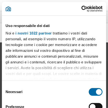
Immobili in affitto a Nemoli
Uso responsabile dei dati
Noi e
i nostri 1022 partner
trattiamo i vostri dati
Bilocale arredato con terrazzo Nemoli
personali, ad esempio il vostro numero IP, utilizzando
tecnologie come i cookie per memorizzare e accedere
alle informazioni sul vostro dispositivo al fine di
pubblicare annunci e contenuti personalizzati, misurare
gli annunci e i contenuti, ricercare il pubblico e sviluppare
i servizi. Avete la possibilità di scegliere chi utilizza i
Informazione sul
Mercato degli Affitti
vostri dati e per quali scopi. Le vostre scelte in materia di
Evoluzione del prezzo d'affitto
privacy sono applicabili solo su questa proprietà digitale
Vantaggi dell' affitto: per il proprietario
in cui avete effettuato le vostre scelte. È possibile
S
Vantaggi dell' affitto: per l' inquilino
modificare o revocare il proprio consenso in qualsiasi
Necessari
e
momento dalla Dichiarazione sui cookie o facendo clic
l
sull'icona di attivazione della privacy.
Mioaffitto
in rete
e
Preferenze