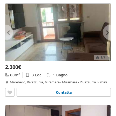
1
/7
2.300€
2
80m
3 Loc
1 Bagno
Marebello, Rivazzurra, Miramare - Miramare - Rivazzurra, Rimini
Contatta