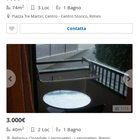
2
74m
3 Loc
1 Bagno
Piazza Tre Martiri, Centro - Centro Storico, Rimini
Contatta
1
/13
3.000€
2
40m
2 Loc
1 Bagno
Bellariva, Ospedale, Lagomaggio - Lagomaggio, Rimini