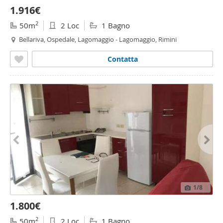
1.916€
2
50m
2 Loc
1 Bagno
Bellariva, Ospedale, Lagomaggio - Lagomaggio, Rimini
Contatta
1
/8
1.800€
2
50m
2 Loc
1 Bagno