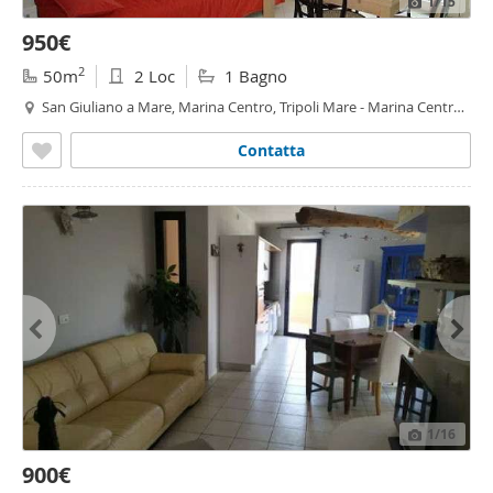
1
/15
950€
2
50m
2 Loc
1 Bagno
San Giuliano a Mare, Marina Centro, Tripoli Mare - Marina Centro,
Rimini
Contatta
1
/16
900€