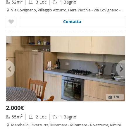
2
52m
3 Loc
1 Bagno
Via Covignano, Villaggio Azzurro, Fiera Vecchia - Via Covignano -
Villaggio Azzurro, Rimini
Contatta
1
/8
2.000€
2
55m
2 Loc
1 Bagno
Marebello, Rivazzurra, Miramare - Miramare - Rivazzurra, Rimini