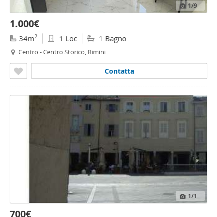
1
/9
1.000€
2
34m
1 Loc
1 Bagno
Centro - Centro Storico, Rimini
Contatta
1
/1
700€