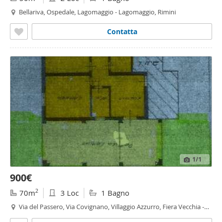
Bellariva, Ospedale, Lagomaggio - Lagomaggio, Rimini
Contatta
1
/1
900€
2
70m
3 Loc
1 Bagno
Via del Passero, Via Covignano, Villaggio Azzurro, Fiera Vecchia -
Via Covignano - Villaggio Azzurro, Rimini