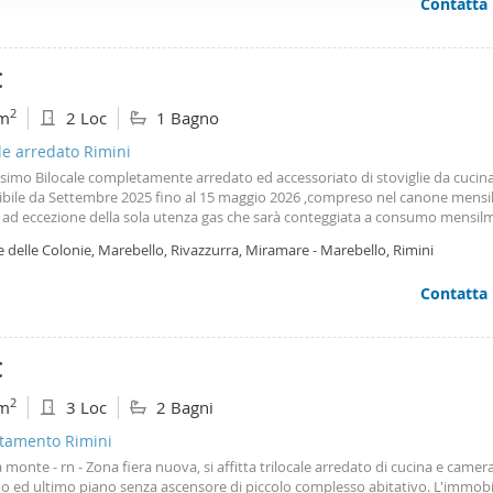
Contatta
 e riscaldamento autonomo. Si richiedono garanzie lavorative. Si affitta solo
ffico. Condividiamo inoltre informazioni sul modo in cui utilizza il 
ori. Contratto transitorio 18 mesi. L'appartamento in affitto a Rimini, si trov
 occupano di analisi dei dati web, pubblicità e social media, i qual
lla e ben servita.
azioni che ha fornito loro o che hanno raccolto dal suo utilizzo d
€
2
m
2 Loc
1 Bagno
le arredato Rimini
simo Bilocale completamente arredato ed accessoriato di stoviglie da cucina
ibile da Settembre 2025 fino al 15 maggio 2026 ,compreso nel canone mensile
 ad eccezione della sola utenza gas che sarà conteggiata a consumo mensilm
 non ammessi , wi-fi gratuita,richiesto contratto di lavoro , non disponibile 
e delle Colonie, Marebello, Rivazzurra, Miramare - Marebello, Rimini
ti annuali , per maggiori info contattateci
Contatta
€
2
m
3 Loc
2 Bagni
tamento Rimini
 monte - rn - Zona fiera nuova, si affitta trilocale arredato di cucina e camera
o ed ultimo piano senza ascensore di piccolo complesso abitativo. L'immobi