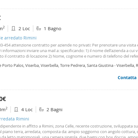
imostrabili.
€
2
m
2 Loc
1 Bagno
le arredato Rimini
03-454 attenzione contratto per aziende no privati: Per prenotare una visita 
ri informazioni inviare una mail a: specificando: 1) il nome dell'azienda a cui 
to il contratto di locazione 2) Nome, cognome e numero di telefono del refe
persone abiteranno l'immobile, se ci sono animali e quali. Verrete contattat
e Porto Palos, Viserba, Viserbella, Torre Pedrera, Santa Giustina - Viserbella, 
alora ci fossero tutti i requisiti richiesti dal proprietario, per un eventuale
mento rimini- viserbella proponiamo in affitto con contratto uso foresteria
Contatta
e) grazioso bilocale vista mare, ampio 50 mq, completamente arredato e cos
to: ingresso su soggiorno con cucinotto a scomparsa, camera matrimonial
imo affaccio sulla spiaggia, sala da bagno con antibagno e box doccia con
erapia e balcone. L'immobile è ubicato al 3° piano con ascensore e viene c
0€
resenza di: porta blindata, infissi in vetrocamera, aria condizionata, lavastovi
a a induzione, microonde, lavatrice, riscaldamento autonomo, divano letto e
2
0m
4 Loc
2 Bagni
q di pertinenza. Il canone di locazione mensile richiesto è pari ad €900 esclu
 Richiesti 3 mesi di deposito cauzionale o fidejussione bancaria. Disponibile 
arredata Rimini
 no privati
dipendente in affitto a Rimini, zona Celle, recente costruzione, sviluppata s
 al piano terra, arredata, composta da: ampio soggiorno con angolo cottura,
 da letto matrimoniali, una camera singola, due bagni con box doccia, ampi