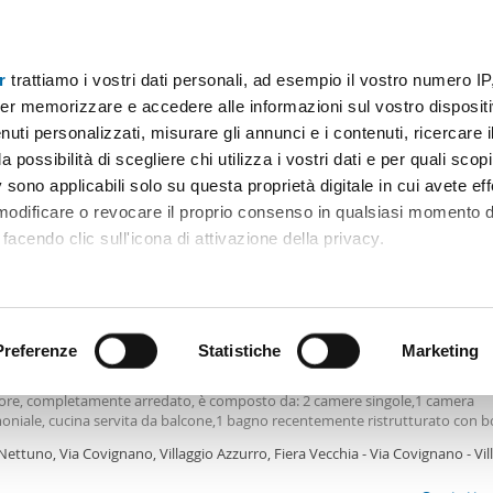
r
trattiamo i vostri dati personali, ad esempio il vostro numero IP
Prezzo
Superficie
Locali
Più filtri
er memorizzare e accedere alle informazioni sul vostro dispositiv
uti personalizzati, misurare gli annunci e i contenuti, ricercare i
Rimini
a possibilità di scegliere chi utilizza i vostri dati e per quali scop
 sono applicabili solo su questa proprietà digitale in cui avete eff
Ordine Mioaffitto
 modificare o revocare il proprio consenso in qualsiasi momento d
facendo clic sull'icona di attivazione della privacy.
€
remmo anche:
2
m
4 Loc
2 Bagni
ni sulla tua posizione geografica, con un'approssimazione di qu
positivo, scansionandolo attivamente alla ricerca di caratteristiche
Preferenze
Statistiche
Marketing
tamento arredato Rimini
mento in affitto a Rimini zona Vecchia fiera, al terzo ed ultimo piano senza
ore, completamente arredato, è composto da: 2 camere singole,1 camera
 elaborati i tuoi dati personali e imposta le tue preferenze nell
oniale, cucina servita da balcone,1 bagno recentemente ristrutturato con b
 ritirare il tuo consenso in qualsiasi momento dalla Dichiarazion
,1 bagno di servizio non finestrato e ampio disimpegno. No garage. No spes
Nettuno, Via Covignano, Villaggio Azzurro, Fiera Vecchia - Via Covignano - Vil
niali. Possibilità di parcheggio nelle strade adiacenti. Box in comune con gli 
rro, Rimini
ni per depositare bici o altro. L'appartamento è dotato di Infissi nuovi, sani
rsonalizzare contenuti ed annunci, per fornire funzionalità dei so