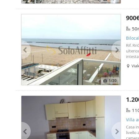
paghe d
900
50
Biloca
Rif. Rn
ulterio
intesta
quante 
Vial
solo qu
appunta
aziend
1
/20
compos
belliss
cromot
1.20
dalla p
piastr
11
di 17 m
utenze.
Villa 
aziende
Casa in
livello
camere