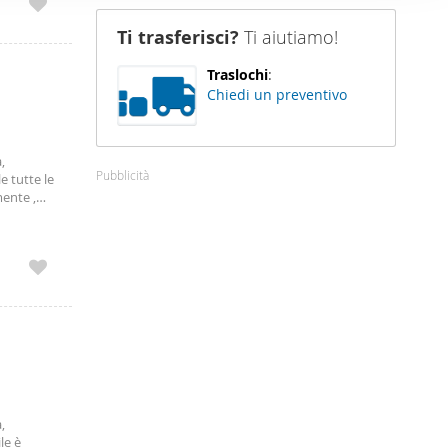
 a 2 o 3
nostro sito
a in zona
Ti trasferisci?
Ti aiutiamo!
i potrebbero
ei loro
Traslochi
:
Chiedi un preventivo
,
Pubblicità
 tutte le
ente ,
per
,
le è