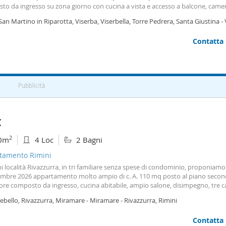
to da ingresso su zona giorno con cucina a vista e accesso a balcone, came
oniale con balcone, camera singola con balcone, due bagni con box doccia,
San Martino in Riparotta, Viserba, Viserbella, Torre Pedrera, Santa Giustina - 
ivato, scoperto interno. Libero sa subito - a servizio di massimo due oerson
ini
ziate - no animali importante: Inviare breve presentazione di chi abiterà l'i
Contatta
 tipo di contratto ecc Sarete contattati per una eventuale visita dell'immobil
 le referenze rispecchiano le richieste del propietario.
Pubblicità
€
2
0m
4 Loc
2 Bagni
tamento Rimini
i località Rivazzurra, in tri familiare senza spese di condominio, proponiamo
embre 2026 appartamento molto ampio di c. A. 110 mq posto al piano seco
ore composto da ingresso, cucina abitabile, ampio salone, disimpegno, tre 
 singole e una matrimoniale, due bagni entrambi finestrati rispettivamente
bello, Rivazzurra, Miramare - Miramare - Rivazzurra, Rimini
e vasca, tre balconi. Al piano terra posto auto scoperto di proprietà. Appar
edato. Disponibilita' da dicembre 2026. Contratto 4+4 con cedolare secca. 
Contatta
te garanzie fideiussorie e documenti quali contratti a tempo indeterminato