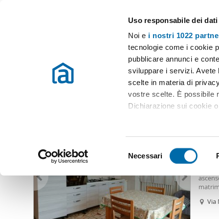
Uso responsabile dei dati
Case e appartamenti in affitto in tutta Italia
Noi e
i nostri 1022 partne
Rimini
tecnologie come i cookie p
pubblicare annunci e conten
Inizio
Affitto Rimini
Appartamenti Affitto Rimini
Case affitto 
sviluppare i servizi. Avete l
scelte in materia di privacy
Case affitto Rimini
(134 immobili)
vostre scelte. È possibile
Dichiarazione sui cookie o 
750
Con il tuo consenso, vor
95
raccogliere informazio
S
Identificare il tuo dis
Necessari
Appar
e
(impronte digitali).
Apparta
l
ascens
Approfondisci come vengono
e
matrim
dettagli
. Puoi modificare o
doccia
z
Via 
condomi
i
Azzu
condomi
Utilizziamo i cookie per pe