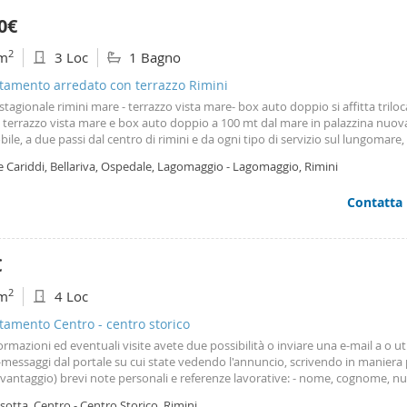
 zona via di Mezzo, affittasi dal 1 novembre 2026 un appartamento parzialm
0€
to ( cucina completa anche di lavastoviglie, camera matrimoniale con grand
 matrimoniale, soggionro con tavolo e credenza) posto al primo piano di una
2
m
3 Loc
1 Bagno
na di solo sei unità. L'appartamento è composto da ingresso, ampia sala, cu
le, tre camere (due matrimoniali e una singola), bagno, balcone e garage per 
tamento arredato con terrazzo Rimini
er un'auto di piccole medie dimensioni. Climatizzatore, finestre con doppi v
 stagionale rimini mare - terrazzo vista mare- box auto doppio si affitta trilo
on serratura di sicurezza, cancello carrabile automatizzato, area verde cond
 terrazzo vista mare e box auto doppio a 100 mt dal mare in palazzina nuov
iedono referenze lavorative documentabili con lavori stabili. Non si accettan
ile, a due passi dal centro di rimini e da ogni tipo di servizio sul lungomare,
ione Contratto 3+2 con cedolare secca. Canone € 950,00. Garanzia: fideiussi
da letto di cui una matrimoniale, una doppia, bagno finestrato, doppio ripo
a di sei mensilità rif: ana2227
e Cariddi, Bellariva, Ospedale, Lagomaggio - Lagomaggio, Rimini
atrice, sala con cucina ed accesso al grande terrazzo con vista mare. Aria co
rve zona notte e zona giorno, riscaldamento autonomo con caldaia nuova. 
Contatta
di 30 mq che contiene 2 auto. Si affitta da giugno a Settembre, prezzo richi
 euro. Box auto ed utenze incluse.
€
2
m
4 Loc
amento Centro - centro storico
ormazioni ed eventuali visite avete due possibilità o inviare una e-mail a o ut
-messaggi dal portale su cui state vedendo l'annuncio, scrivendo in maniera 
 vantaggio) brevi note personali e referenze lavorative: - nome, cognome, n
o - comune di residenza - composizione del nucleo famigliare - tipologia di la
isotta, Centro - Centro Storico, Rimini