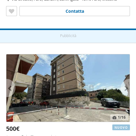
Contatta
Pubblicità
1
/16
500€
NUOVO