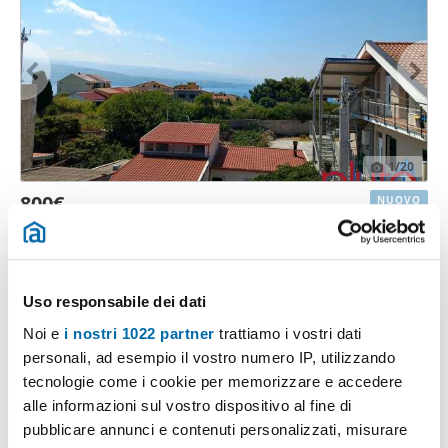
1
/20
800€
NUOVO
2
109m
4 Loc
2 Bagni
Contrada Serri, Faro, Ganzirri, Sant'Agata - Faro Superiore -
Sperone, Messina
Contatta
Uso responsabile dei dati
Noi e
i nostri 1022 partner
trattiamo i vostri dati
personali, ad esempio il vostro numero IP, utilizzando
tecnologie come i cookie per memorizzare e accedere
alle informazioni sul vostro dispositivo al fine di
pubblicare annunci e contenuti personalizzati, misurare