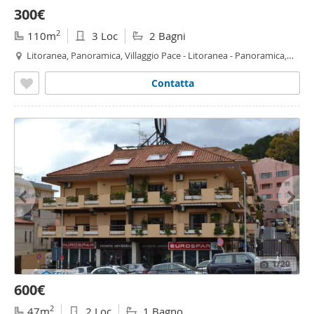
300€
2
110m
3 Loc
2 Bagni
Litoranea, Panoramica, Villaggio Pace - Litoranea - Panoramica,
Messina
Contatta
1
/20
600€
2
47m
2 Loc
1 Bagno