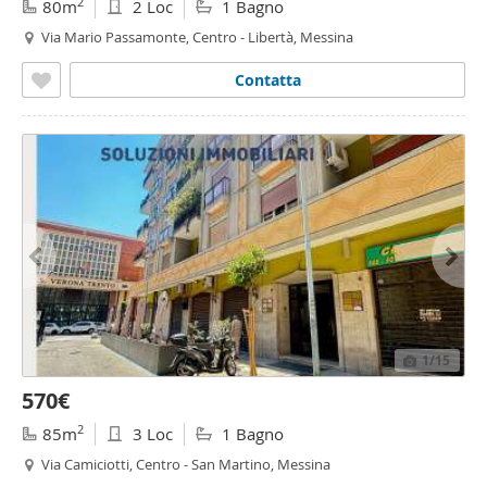
2
80m
2 Loc
1 Bagno
Via Mario Passamonte, Centro - Libertà, Messina
Contatta
1
/15
570€
2
85m
3 Loc
1 Bagno
Via Camiciotti, Centro - San Martino, Messina