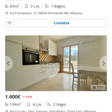
2
85m
3 Loc
1 Bagno
Via Prestipaolo, 27, 98054 Tonnarella ME, Messina
Contatta
1
/13
1.600€
1.700€
2
108m
4 Loc
2 Bagni
Via Circuito, Faro, Ganzirri, Sant'Agata - Torre Faro, Messina