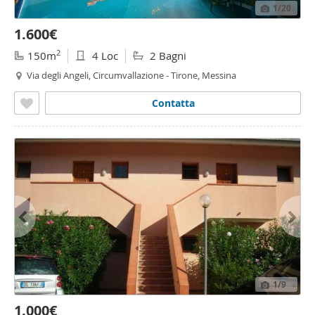
1
/20
1.600€
2
150m
4 Loc
2 Bagni
Via degli Angeli, Circumvallazione - Tirone, Messina
Contatta
1
/9
1.000€