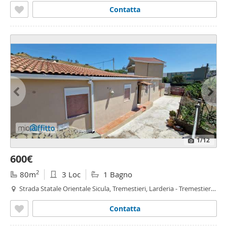
Contatta
1
/12
600€
2
80m
3 Loc
1 Bagno
Strada Statale Orientale Sicula, Tremestieri, Larderia - Tremestieri -
Pistunina, Messina
Contatta