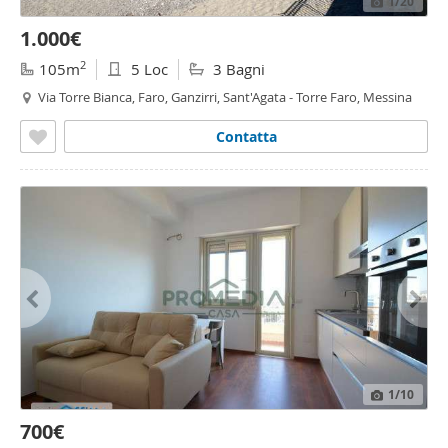
1
/20
1.000€
2
105m
5 Loc
3 Bagni
Via Torre Bianca, Faro, Ganzirri, Sant'Agata - Torre Faro, Messina
Contatta
1
/10
700€