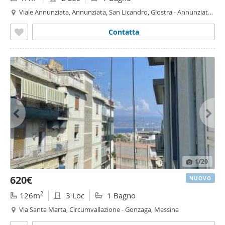
Viale Annunziata, Annunziata, San Licandro, Giostra - Annunziata
Bassa, Messina
Contatta
1
/20
620€
NUOVO
2
126m
3 Loc
1 Bagno
Via Santa Marta, Circumvallazione - Gonzaga, Messina