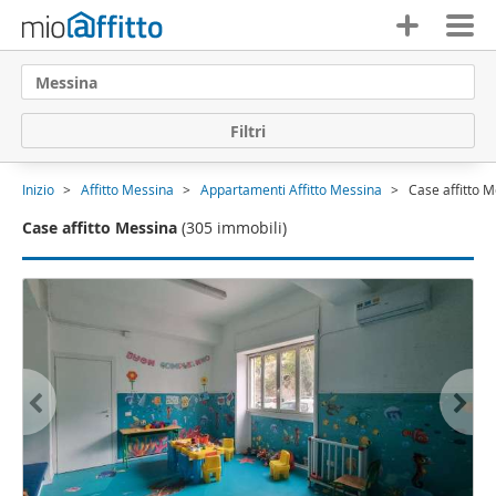
Messina
F
i
l
t
r
i
Inizio
Affitto Messina
Appartamenti Affitto Messina
Case affitto 
Case affitto Messina
(305 immobili)