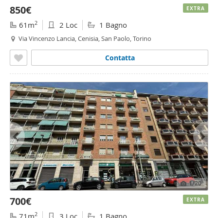
850€
EXTRA
2
61m
2 Loc
1 Bagno
Via Vincenzo Lancia, Cenisia, San Paolo, Torino
Contatta
1
/20
700€
EXTRA
2
71m
3 Loc
1 Bagno