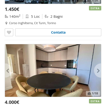
1
/20
1.450€
EXTRA
2
140m
5 Loc
2 Bagni
Corso Inghilterra, Cit Turin, Torino
Contatta
1
/18
4.000€
EXTRA