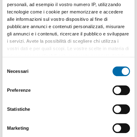
personali, ad esempio il vostro numero IP, utilizzando
tecnologie come i cookie per memorizzare e accedere
alle informazioni sul vostro dispositivo al fine di
pubblicare annunci e contenuti personalizzati, misurare
gli annunci e i contenuti, ricercare il pubblico e sviluppare
1
/20
i servizi. Avete la possibilità di scegliere chi utilizza i
750€
EXTRA
vostri dati e per quali scopi. Le vostre scelte in materia di
2
75m
3 Loc
1 Bagno
privacy sono applicabili solo su questa proprietà digitale
in cui avete effettuato le vostre scelte. È possibile
Via San Giuseppe Benedetto Cottolengo, Aurora, Torino
S
modificare o revocare il proprio consenso in qualsiasi
Necessari
e
Contatta
momento dalla Dichiarazione sui cookie o facendo clic
l
sull'icona di attivazione della privacy.
e
Preferenze
z
Con il tuo consenso, vorremmo anche:
i
raccogliere informazioni sulla tua posizione
o
Statistiche
geografica, con un'approssimazione di qualche
n
metro,
e
Marketing
Identificare il tuo dispositivo, scansionandolo
d