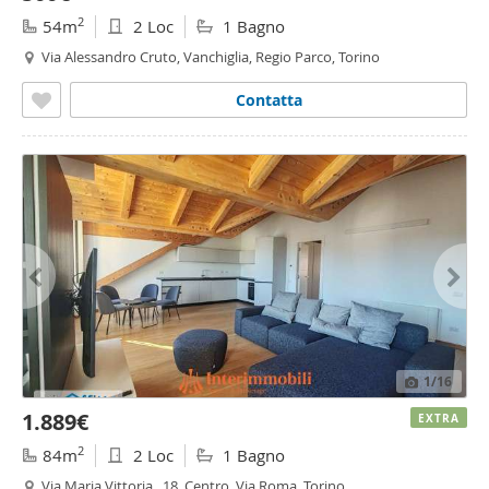
2
54m
2 Loc
1 Bagno
Via Alessandro Cruto, Vanchiglia, Regio Parco, Torino
Contatta
1
/16
1.889€
EXTRA
2
84m
2 Loc
1 Bagno
Via Maria Vittoria , 18, Centro, Via Roma, Torino