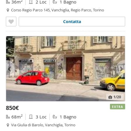
2
36m
2 Loc
1 Bagno
Corso Regio Parco 145, Vanchiglia, Regio Parco, Torino
Contatta
1
/20
850€
EXTRA
2
68m
3 Loc
1 Bagno
Via Giulia di Barolo, Vanchiglia, Torino