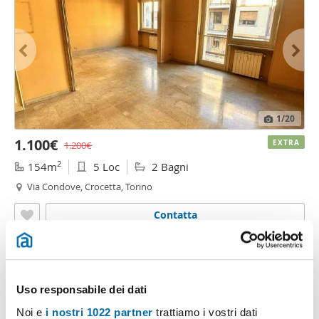
1
/20
1.100€
EXTRA
1.200€
2
154m
5 Loc
2 Bagni
Via Condove, Crocetta, Torino
Contatta
Uso responsabile dei dati
Noi e
i nostri 1022 partner
trattiamo i vostri dati