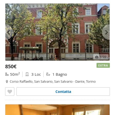
1
/20
850€
EXTRA
2
50m
3 Loc
1 Bagno
Corso Raffaello, San Salvario, San Salvario - Dante, Torino
Contatta