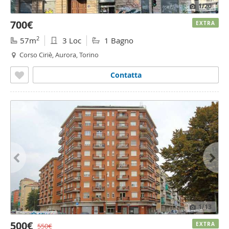
1
/20
700€
EXTRA
2
57m
3 Loc
1 Bagno
Corso Ciriè, Aurora, Torino
Contatta
1
/13
500€
EXTRA
550€