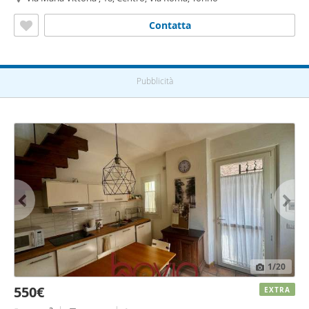
Contatta
Pubblicità
1
/20
550€
EXTRA