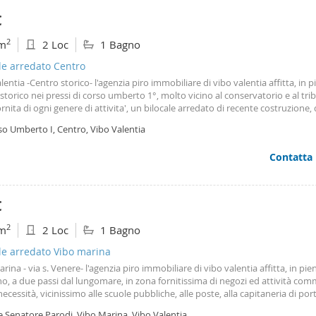
€
2
m
2 Loc
1 Bagno
le arredato Centro
lentia -Centro storico- l'agenzia piro immobiliare di vibo valentia affitta, in 
storico nei pressi di corso umberto 1°, molto vicino al conservatorio e al trib
rnita di ogni genere di attivita', un bilocale arredato di recente costruzione,
omposto da ingresso su soggiorno, cucinotto, 1 camera da letto e bagno.
so Umberto I, Centro, Vibo Valentia
utonomo. €. 350 comprese spese di condominio- rif. L99- info: 0963 45097 -
3.
Contatta
€
2
m
2 Loc
1 Bagno
le arredato Vibo marina
rina - via s. Venere- l'agenzia piro immobiliare di vibo valentia affitta, in pi
no, a due passi dal lungomare, in zona fornitissima di negozi ed attività comm
ecessità, vicinissimo alle scuole pubbliche, alle poste, alla capitaneria di port
a di finanza, un appartamento al 4° piano con ascensore fino al 3° piano, c
e Senatore Parodi, Vibo Marina, Vibo Valentia