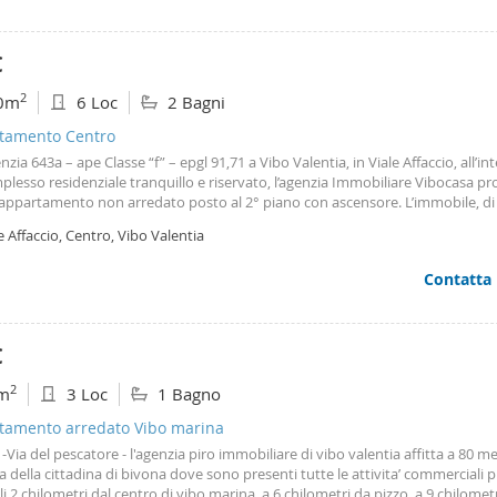
€
2
0m
6 Loc
2 Bagni
tamento Centro
enzia 643a – ape Classe “f” – epgl 91,71 a Vibo Valentia, in Viale Affaccio, all’in
lesso residenziale tranquillo e riservato, l’agenzia Immobiliare Vibocasa p
o appartamento non arredato posto al 2° piano con ascensore. L’immobile, di
ca. , dispone inoltre di un comodo posto auto di Mq. 22,00 al piano seminter
e Affaccio, Centro, Vibo Valentia
uzione interna è funzionale e ben organizzata: Ingresso disimpegno, ampio 
to, 3 camere da letto, doppi servizi, ripostiglio lavanderia e balconi. L’appar
Contatta
a in buone condizioni generali e viene locato vuoto, offrendo la possibilità d
lizzare gli ambienti secondo le proprie esigenze. Disponibile dal 01 maggio 2
ono referenze documentabili. Soluzione ideale per famiglie o professionisti al
i comodi e ben distribuiti, in zona residenziale servita e ben collegata.
€
2
m
3 Loc
1 Bagno
tamento arredato Vibo marina
-Via del pescatore - l'agenzia piro immobiliare di vibo valentia affitta a 80 me
a della cittadina di bivona dove sono presenti tutte le attivita’ commerciali p
li 2 chilometri dal centro di vibo marina, a 6 chilometri da pizzo, a 9 chilomet