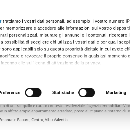
r
trattiamo i vostri dati personali, ad esempio il vostro numero IP
Prezzo
Superficie
Locali
Più filtri - 1
er memorizzare e accedere alle informazioni sul vostro dispositiv
uti personalizzati, misurare gli annunci e i contenuti, ricercare i
a possibilità di scegliere chi utilizza i vostri dati e per quali scop
 sono applicabili solo su questa proprietà digitale in cui avete eff
Ordine Mioaffitto
 modificare o revocare il proprio consenso in qualsiasi momento d
facendo clic sull'icona di attivazione della privacy.
€
remmo anche:
2
4m
6 Loc
2 Bagni
ni sulla tua posizione geografica, con un'approssimazione di qu
positivo, scansionandolo attivamente alla ricerca di caratteristiche
Preferenze
Statistiche
Marketing
tamento arredato con terrazzo Centro
6a – ape: Classe f – epgl,nren 116,26 kwh m² anno a Vibo Valentia, in Via e. Pa
erno di un tranquillo e curato contesto residenziale, l’agenzia Immobiliare Vi
 elaborati i tuoi dati personali e imposta le tue preferenze nell
 in affitto ampio appartamento arredato, posto al 2° piano all’interno di u
 ritirare il tuo consenso in qualsiasi momento dalla Dichiarazion
 da ascensore. L’immobile, di Mq. 145,00 ca. , dispone inoltre di Mq. 30,00 ca.
 Emanuele Paparo, Centro, Vibo Valentia
 e offre ambienti spaziosi e ben distribuiti. La soluzione è composta da: ing
gno e corridoio, salone doppio, cucina, 3 camere da letto, studio, doppi serv
rsonalizzare contenuti ed annunci, per fornire funzionalità dei so