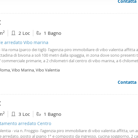
Contatta
 balconi dai quali è possibile godere di una piacevole vista mare. Un appar
ffico. Condividiamo inoltre informazioni sul modo in cui utilizza il 
per chi cerca comfort, ampi spazi abitativi e la comodità di vivere in una zon
 occupano di analisi dei dati web, pubblicità e social media, i qual
ziale ben servita. Solo clienti altamente referenziati.
azioni che ha fornito loro o che hanno raccolto dal suo utilizzo d
€
2
m
2 Loc
1 Bagno
le arredato Vibo marina
-Via roma (parco dei tigli)- l'agenzia piro immobiliare di vibo valentia affitta 
ittadina di bivona a soli 100 metri dalla spiaggia, in zona dove sono presenti t
a’ commerciale primarie, a 2 chilometri dal centro di vibo marina, a 6 chilomet
a 9 chilometri da vibo città e 20 chilometri da tropea, un appartamento al pi
 Roma, Vibo Marina, Vibo Valentia
gresso autonomo, composto da ampio ingresso su soggiorno con caminetto,
ile, 1 2 camera da letto, bagno e ampio giardino attrezzato. Completamente 
Contatta
zzato- affitto transitorio, da settembre fino a giugno- utenze gia’ allacciate -
o condominio. Rif. L106 info: 0963 45097 - 366 2114743. Il prezzo indicato
nuncio si riferisce ad un fitto transitorio da Settembre a Giugno.
€
2
m
3 Loc
1 Bagno
tamento arredato Centro
lentia - via n. Froggio- l'agenzia piro immobiliare di vibo valentia affitta, un
le arredato, posto al piano 1° e composto da ingresso, cucina soggiorno, 2 c