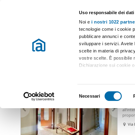
Uso responsabile dei dati
Case e appartamenti in affitto in tutta Italia
Noi e
i nostri 1022 partne
Vibo Valentia
Scegli il comune
tecnologie come i cookie p
pubblicare annunci e conten
Inizio
Appartamenti Vibo Valentia provincia
sviluppare i servizi. Avete l
scelte in materia di privacy
Appartamenti Vibo Valentia provincia
(54 immobili)
vostre scelte. È possibile
Dichiarazione sui cookie o 
600
Con il tuo consenso, vor
15
raccogliere informazio
S
Identificare il tuo dis
Necessari
Appar
e
(impronte digitali).
Rif. 46
l
all’int
Approfondisci come vengono
e
propone
dettagli
. Puoi modificare o
servito
z
Via
balconi
i
disimpe
Utilizziamo i cookie per pe