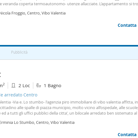
e veranda coperta termoautonomo- utenze allacciate. L’appartamento si tr
simo al conservatorio di viale affaccio,alle scuole pubbliche, al mc donald, a 
Nicola Froggio, Centro, Vibo Valentia
iale vibo center, e a 500 metri da piazza municipio, ed al conservatorio. €. 
ondominiali. Utenze allacciate- libero subito- rif. L3- info: 0963 45097 - 366 
Contatta
Pubblicità
€
2
m
2 Loc
1 Bagno
le arredato Centro
lentia -Via e. Lo stumbo- l'agenzia piro immobiliare di vibo valentia affitta, i
cittadino alle spalle di piazza municipio, molto vicino all’ospedale, alle scuole,
ed a tutti gli uffici pubblici della citta’, un bilocale arredato ben sistemato a
con ingresso autonomo, di mq. 60 circa composto da ingresso e camere, ang
 Erminia Lo Stumbo, Centro, Vibo Valentia
a e bagno- termoautonomo. €. 400 compreso condominio –Ottimo anche per 
ta anche per la vendita- rif. L2- info: 0963 45097 - 366 2114743.
Contatta