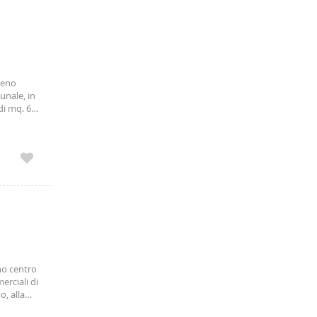
pieno
unale, in
 di mq. 60
 366
eno centro
erciali di
o, alla
omposto