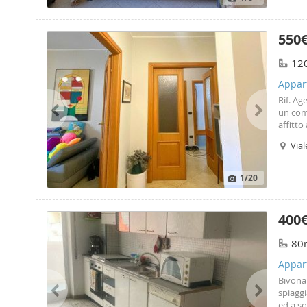
550
12
Appar
Rif. Ag
un comp
affitt
120,00 
Vial
distrib
cucinot
present
1
/20
persona
richied
di spaz
400
80
Appar
Bivona 
spiaggi
ed a so