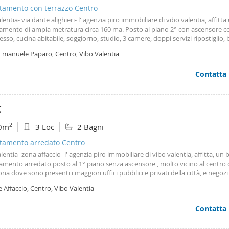
tamento con terrazzo Centro
lentia- via dante alighieri- l' agenzia piro immobiliare di vibo valentia, affitta
amento di ampia metratura circa 160 ma. Posto al piano 2° con ascensore 
esso, cucina abitabile, soggiorno, studio, 3 camere, doppi servizi ripostiglio,
 grande veranda chiusa- l’immobile e’ ubicato in zona tranquilla e riservatas
 Emanuele Paparo, Centro, Vibo Valentia
adio, alla questura ed a soli 200 metri dall'ospedale, facilmente raggiungibile
ed e' molto vicino all'ingresso della citta' dal bivio autostradale. L'appartame
Contatta
 vuoto. €. 390 oltre €. 60 di quota condominiale. Rif. L9. Info: 0963 45097 - 36
bile da fine gennaio 2026
€
2
0m
3 Loc
2 Bagni
tamento arredato Centro
lentia- zona affaccio- l' agenzia piro immobiliare di vibo valentia, affitta, un be
mento arredato posto al 1° piano senza ascensore , molto vicino al centro 
ona dove sono presenti i maggiori uffici pubblici e privati della città, e negozi
à commerciali di ogni genere, e poco distante dal centro commerciale “Vibo c
e Affaccio, Centro, Vibo Valentia
donald. Ha una superficie di circa 100 mq ed e’ composto da ingresso, salon
le, 2 camere da letto, ripostiglio, doppi servizi ed ampi balconi. €. 500 + con
Contatta
00. Info: 0963 45097 - 366 2114743.