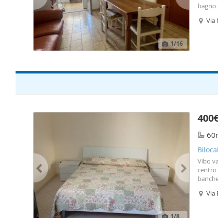
bagno 
vicinis
Via 
commerc
spese c
1
/16
400
60
Biloca
Vibo va
centro 
banche 
terra 
Via
cottur
si valu
1
/8