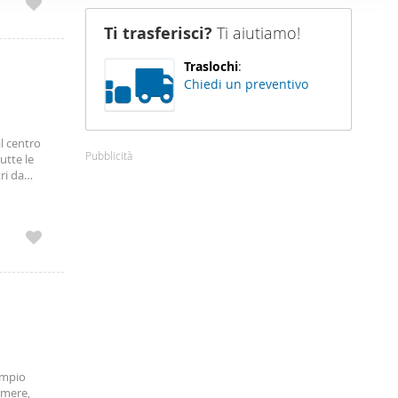
tamento
nostro sito
a
Ti trasferisci?
Ti aiutiamo!
i potrebbero
ei loro
Traslochi
:
Chiedi un preventivo
al centro
Pubblicità
utte le
ri da
ano terra
 cucina
arredato.
 €. 450 500
 ampio
amere,