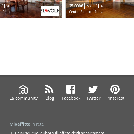
25.000€
2
2
m
4 Loc.
500m
6 Loc.
o - Roma
Centro Storico - Roma
La community
Blog
Facebook
Twitter
Pinterest
Mioaffitto
in rete
Chiarisci i tuoi dubbi sull' affitto degli appartamenti