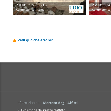
7.000€
2.200€
2
185m
4 Loc.
104
Centro Storico - Roma
Centro Storic
Vedi qualche errore?
Informazione sul
Mercato degli Affitti
Evoluzione del prezzo d'affitto