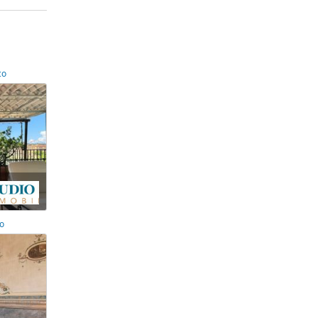
co
co