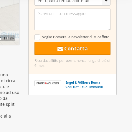
Per quanto tempo affitterai?
nostro sito
i potrebbero
ei loro
Voglio ricevere la newsletter di Mioaffitto
1
di 15
Contatta
Ricorda: affitto per permanenza lunga di più di
6 mesi
n una
di circa
Engel & Völkers Roma
ato e
Vedi tutti i tuoi immobili
erno ad uso
o da
te split
e alla