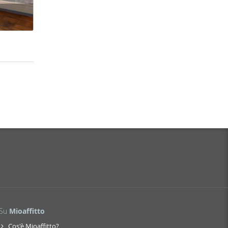
Su
Mioaffitto
Cos'è Mioaffitto?