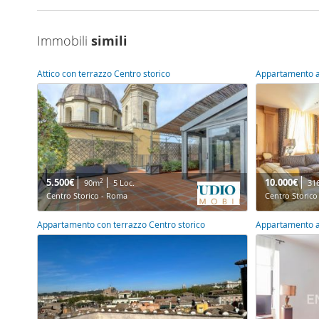
Immobili
simili
Attico con terrazzo Centro storico
Appartamento a
5.500€
10.000€
2
90m
5 Loc.
31
Centro Storico - Roma
Centro Storic
Appartamento con terrazzo Centro storico
Appartamento a