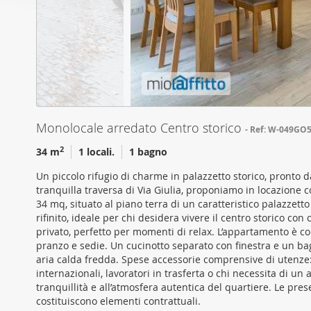
o
per analizzare il nostro tra
n
con i nostri partner che si
e
combinarle con altre inform
d
servizi.
e
l
c
o
Monolocale arredato Centro storico
Ref: W-049GO5
n
2
34 m
1 locali.
1 bagno
s
e
Un piccolo rifugio di charme in palazzetto storico, pronto d
n
tranquilla traversa di Via Giulia, proponiamo in locazione 
s
34 mq, situato al piano terra di un caratteristico palazzet
rifinito, ideale per chi desidera vivere il centro storico c
o
privato, perfetto per momenti di relax. L’appartamento è c
pranzo e sedie. Un cucinotto separato con finestra e un ba
aria calda fredda. Spese accessorie comprensive di utenze: 
internazionali, lavoratori in trasferta o chi necessita di 
tranquillità e all’atmosfera autentica del quartiere. Le pr
costituiscono elementi contrattuali.