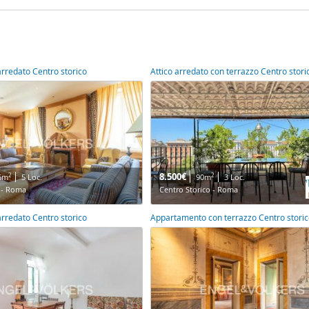
rredato Centro storico
Attico arredato con terrazzo Centro stori
8.500€
2
2
6m
5 Loc.
90m
3 Loc.
o - Roma
Centro Storico - Roma
rredato Centro storico
Appartamento con terrazzo Centro stori