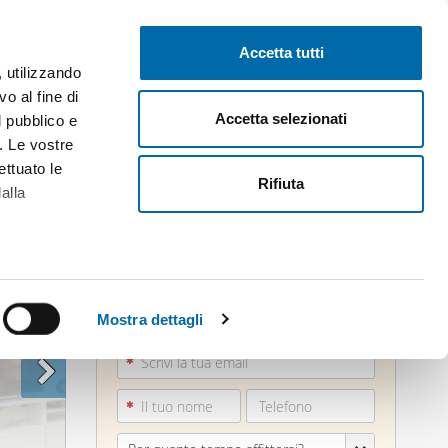
Pubblica gratis
Inizia sessione
Accetta tutti
, utilizzando
o al fine di
Accetta selezionati
l pubblico e
i. Le vostre
ettuato le
Rifiuta
alla
alche metro,
064554...
 specifiche
Mostra dettagli
Vedi telefono
a
sezione
e sui cookie.
cial media e