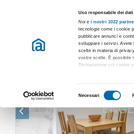
Uso responsabile dei dati
Case e appartamenti in affitto in tutta Italia
Noi e
i nostri 1022 partne
Affitto Roma
Monolocale affitto Roma
Monolocale arredato Centro
tecnologie come i cookie p
pubblicare annunci e conten
sviluppare i servizi. Avete l
scelte in materia di privacy
vostre scelte. È possibile
Dichiarazione sui cookie o 
Con il tuo consenso, vor
raccogliere informazio
S
Identificare il tuo dis
Necessari
e
(impronte digitali).
l
Approfondisci come vengono
e
dettagli
. Puoi modificare o
z
i
Utilizziamo i cookie per pe