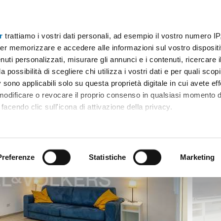
r
trattiamo i vostri dati personali, ad esempio il vostro numero IP
 storico
er memorizzare e accedere alle informazioni sul vostro dispositiv
uti personalizzati, misurare gli annunci e i contenuti, ricercare i
a possibilità di scegliere chi utilizza i vostri dati e per quali scop
 sono applicabili solo su questa proprietà digitale in cui avete eff
 modificare o revocare il proprio consenso in qualsiasi momento d
facendo clic sull'icona di attivazione della privacy.
remmo anche:
ni sulla tua posizione geografica, con un'approssimazione di qu
positivo, scansionandolo attivamente alla ricerca di caratteristiche
Preferenze
Statistiche
Marketing
 elaborati i tuoi dati personali e imposta le tue preferenze nell
 ritirare il tuo consenso in qualsiasi momento dalla Dichiarazion
rsonalizzare contenuti ed annunci, per fornire funzionalità dei so