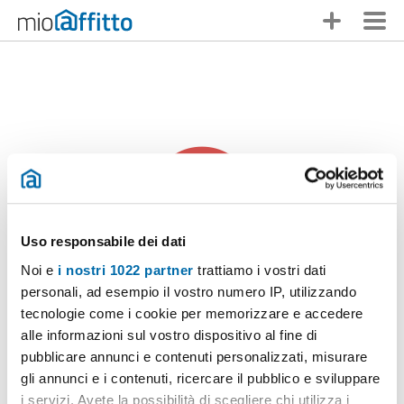
Uso responsabile dei dati
Noi e
i nostri 1022 partner
trattiamo i vostri dati
personali, ad esempio il vostro numero IP, utilizzando
Qualcuno ti ha anticipato
tecnologie come i cookie per memorizzare e accedere
alle informazioni sul vostro dispositivo al fine di
Ci dispiace,
questo annuncio non è più disponibile
. Non ti
pubblicare annunci e contenuti personalizzati, misurare
scoraggiare, in Mioaffitto troverai molte altre opzioni!
gli annunci e i contenuti, ricercare il pubblico e sviluppare
i servizi. Avete la possibilità di scegliere chi utilizza i