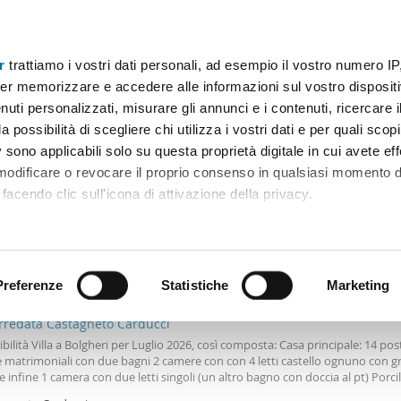
r
trattiamo i vostri dati personali, ad esempio il vostro numero IP
Prezzo
Superficie
Locali
Più filtri - 2
er memorizzare e accedere alle informazioni sul vostro dispositiv
uti personalizzati, misurare gli annunci e i contenuti, ricercare i
illa affitto 5 locali collesalvetti
a possibilità di scegliere chi utilizza i vostri dati e per quali scop
 sono applicabili solo su questa proprietà digitale in cui avete eff
Ordine Mioaffitto
 modificare o revocare il proprio consenso in qualsiasi momento d
facendo clic sull'icona di attivazione della privacy.
remmo anche:
00€
ni sulla tua posizione geografica, con un'approssimazione di qu
Máx.
positivo, scansionandolo attivamente alla ricerca di caratteristiche
Preferenze
Statistiche
Marketing
2
0m
6 Loc
4 Bagni
arredata Castagneto Carducci
 elaborati i tuoi dati personali e imposta le tue preferenze nell
bilità Villa a Bolgheri per Luglio 2026, così composta: Casa principale: 14 post
 ritirare il tuo consenso in qualsiasi momento dalla Dichiarazion
 matrimoniali con due bagni 2 camere con con 4 letti castello ognuno con 
 infine 1 camera con due letti singoli (un altro bagno con doccia al pt) Porcil
matrimoniale con bagno 1 lavanderia Totale 16 posti letto Prezzi: dalle 3. 500
rsonalizzare contenuti ed annunci, per fornire funzionalità dei so