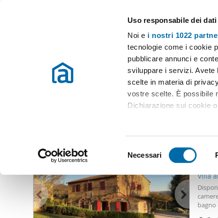
Uso responsabile dei dati
Case e appartamenti in affitto in tutta Italia
Noi e
i nostri 1022 partne
Collesalvetti
tecnologie come i cookie p
pubblicare annunci e conten
Inizio
Affitto Collesalvetti
Appartamenti Affitto Collesalvetti
V
sviluppare i servizi. Avete l
scelte in materia di privacy
Villa affitto 5 locali collesalvetti
(0 immobili)
vostre scelte. È possibile
Dichiarazione sui cookie o 
Altri immobili che potrebbero interessarti
Con il tuo consenso, vor
14.0
raccogliere informazio
S
Identificare il tuo dis
Necessari
e
40
(impronte digitali).
l
Villa 
Approfondisci come vengono
e
Disponi
dettagli
. Puoi modificare o
z
camere
bagno e
i
camera 
Utilizziamo i cookie per pe