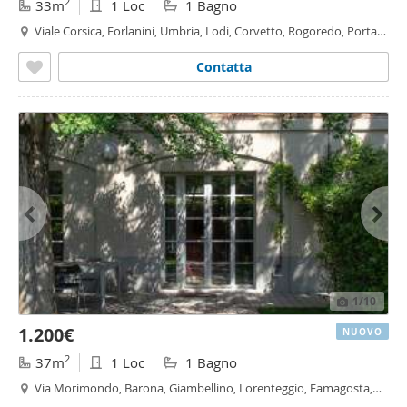
2
33m
1 Loc
1 Bagno
Viale Corsica, Forlanini, Umbria, Lodi, Corvetto, Rogoredo, Porta
Vittoria,
Milano
Contatta
1
/10
1.200€
NUOVO
2
37m
1 Loc
1 Bagno
Via Morimondo, Barona, Giambellino, Lorenteggio, Famagosta,
Inganni,
Milano