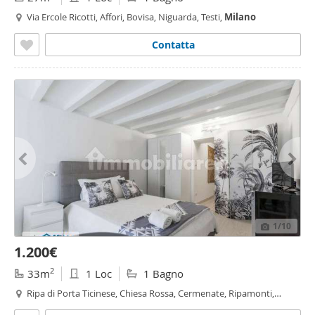
Via Ercole Ricotti, Affori, Bovisa, Niguarda, Testi,
Milano
Contatta
1
/10
1.200€
2
33m
1 Loc
1 Bagno
Ripa di Porta Ticinese, Chiesa Rossa, Cermenate, Ripamonti,
Navigli - Darsena,
Milano