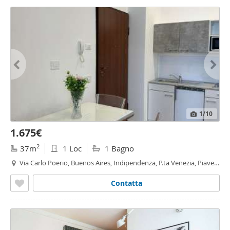
1
/10
1.675€
2
37m
1 Loc
1 Bagno
Via Carlo Poerio, Buenos Aires, Indipendenza, P.ta Venezia, Piave -
Tricolore,
Milano
Contatta