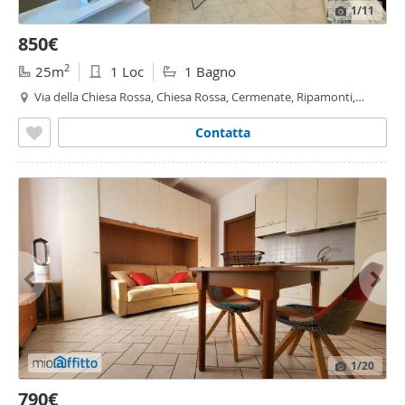
1
/11
850€
2
25m
1 Loc
1 Bagno
Via della Chiesa Rossa, Chiesa Rossa, Cermenate, Ripamonti,
Milano
Contatta
1
/20
790€