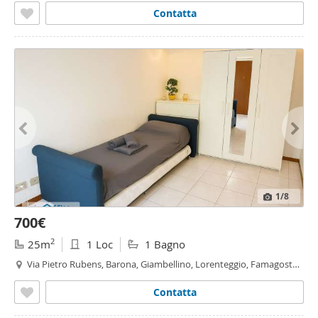
Contatta
1
/8
700€
2
25m
1 Loc
1 Bagno
Via Pietro Rubens, Barona, Giambellino, Lorenteggio, Famagosta,
Inganni, Gambara,
Milano
Contatta