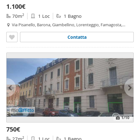
1.100€
2
70m
1 Loc
1 Bagno
Via Pisanello, Barona, Giambellino, Lorenteggio, Famagosta,
Inganni, Gambara,
Milano
Contatta
1
/10
750€
2
27m
1 Loc
1 Bagno