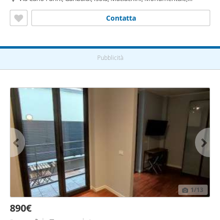
Milano
Contatta
Pubblicità
1
/13
890€