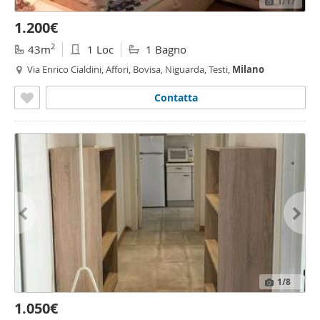
1
/17
1.200€
2
43m
1 Loc
1 Bagno
Via Enrico Cialdini, Affori, Bovisa, Niguarda, Testi,
Milano
Contatta
1
/8
1.050€