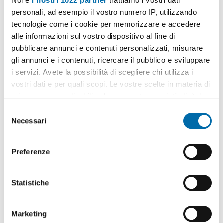
Noi e
i nostri 1022 partner
trattiamo i vostri dati
personali, ad esempio il vostro numero IP, utilizzando
tecnologie come i cookie per memorizzare e accedere
alle informazioni sul vostro dispositivo al fine di
pubblicare annunci e contenuti personalizzati, misurare
1
/8
gli annunci e i contenuti, ricercare il pubblico e sviluppare
1.100€
i servizi. Avete la possibilità di scegliere chi utilizza i
NUOVO
vostri dati e per quali scopi. Le vostre scelte in materia di
2
47m
1 Loc
1 Bagno
privacy sono applicabili solo su questa proprietà digitale
Via Giacomo Manzù, Forlanini, Umbria, Lodi, Corvetto, Rogoredo,
in cui avete effettuato le vostre scelte. È possibile
S
Santa Giulia,
Milano
modificare o revocare il proprio consenso in qualsiasi
Necessari
Contatta
e
momento dalla Dichiarazione sui cookie o facendo clic
l
sull'icona di attivazione della privacy.
e
Preferenze
z
Con il tuo consenso, vorremmo anche:
i
raccogliere informazioni sulla tua posizione
o
Statistiche
geografica, con un'approssimazione di qualche
n
metro,
e
Marketing
Identificare il tuo dispositivo, scansionandolo
d