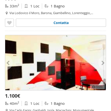
2
33m
1 Loc
1 Bagno
Via Lodovico il Moro, Barona, Giambellino, Lorenteggio,
Famagosta, Inganni,
Milano
Contatta
1
/20
1.100€
2
40m
1 Loc
1 Bagno
Via Carlo Farini, Garibaldi, Isola, Maciachini, Monumentale,