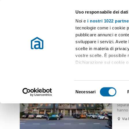
Uso responsabile dei dati
Case e appartamenti in affitto in tutta Italia
Noi e
i nostri 1022 partne
Milano
Scegli la zona
tecnologie come i cookie p
pubblicare annunci e conten
Inizio
Affitto Milano
Appartamenti Affitto Milano
Appartament
sviluppare i servizi. Avete l
scelte in materia di privacy
Appartamento affitto giardino milano
(2526 immobili)
vostre scelte. È possibile
Dichiarazione sui cookie o 
1.80
Con il tuo consenso, vor
10
raccogliere informazio
S
Identificare il tuo dis
Necessari
Appart
e
(impronte digitali).
riserva
l
separat
Approfondisci come vengono
e
hanno 
dettagli
. Puoi modificare o
notte 
z
Via 
quali 
i
Utilizziamo i cookie per pe