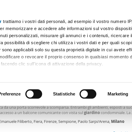
r
trattiamo i vostri dati personali, ad esempio il vostro numero IP
Prezzo
Superficie
Locali
Più filtri - 2
er memorizzare e accedere alle informazioni sul vostro dispositiv
uti personalizzati, misurare gli annunci e i contenuti, ricercare i
o affitto giardino milano
a possibilità di scegliere chi utilizza i vostri dati e per quali scop
 sono applicabili solo su questa proprietà digitale in cui avete eff
Ordine Mioaffitto
 modificare o revocare il proprio consenso in qualsiasi momento d
facendo clic sull'icona di attivazione della privacy.
0€
remmo anche:
2
2m
3 Loc
2 Bagni
ni sulla tua posizione geografica, con un'approssimazione di qu
positivo, scansionandolo attivamente alla ricerca di caratteristiche
Preferenze
Statistiche
Marketing
amento arredato Fiera, firenze, sempione, paolo sarpi/arena
tezza e silenzio. L'ingresso conduce al soggiorno, affiancato dalla cucina semi
a da una porta scorrevole a scomparsa. Entrambi gli ambienti, esposti a sud
 elaborati i tuoi dati personali e imposta le tue preferenze nell
accesso a un balcone comunicante con vista sul
giardino
condominiale. La
 ritirare il tuo consenso in qualsiasi momento dalla Dichiarazion
ospita una camera matrimoniale, una seconda camera e due bagni finestrati,
Emanuele Filiberto, Fiera, Firenze, Sempione, Paolo Sarpi/Arena,
Milano
servito da un balconcino. La pavimentazione è
rsonalizzare contenuti ed annunci, per fornire funzionalità dei so