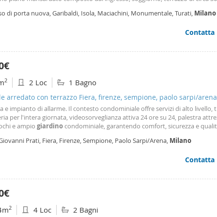
niali. Tapparelle elettriche. Appartamento con doppia esposizione est-oves
 arredata, camera da letto ed un comodo bagno. L'appartamento è stato
. In ottime condizioni interne. Prevalentemente arredato. Canone mensile di
o di porta nuova, Garibaldi, Isola, Maciachini, Monumentale, Turati,
Milano
emente rinnovato ed è dotato di pavimentazione in parquet ed aria condizion
. Spese condominiali mensili comprensive di riscaldamento mix a pannelli ed
amento è centralizzato. Appartamento che si caratterizza per la sua luminosi
ri ed acqua calda entrambi centralizzati e comprensive anche delle spese de
Contatta
osità. Disponibile alla locazione. Canone di locazione annuo € 24. 000,00 oltre
salvo conguaglio. Già disponibile. Adatto a chi si voglia godere il relax anche
per oneri accessori. Bricks: 02 5513268 - -
ze scuola francese, Stadio di San Siro e parco di Trenno. Tram 16 e bus 95.
0€
2
m
2 Loc
1 Bagno
le arredato con terrazzo Fiera, firenze, sempione, paolo sarpi/arena
a e impianto di allarme. Il contesto condominiale offre servizi di alto livello, t
ria per l'intera giornata, videosorveglianza attiva 24 ore su 24, palestra attre
iochi e ampio
giardino
condominiale, garantendo comfort, sicurezza e qualit
isponibile da metà settembre. Canone mensile: € 1. 500, oltre spese condomin
Giovanni Prati, Fiera, Firenze, Sempione, Paolo Sarpi/Arena,
Milano
 energetica: b – 100 kwh m² anno.
Contatta
0€
2
4m
4 Loc
2 Bagni