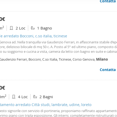
Contatta
ffico. Condividiamo inoltre informazioni sul modo in cui utilizza il 
 occupano di analisi dei dati web, pubblicità e social media, i qual
azioni che ha fornito loro o che hanno raccolto dal suo utilizzo d
0€
2
m
2 Loc
1 Bagno
le arredato Bocconi, c.so italia, ticinese
enova ad. Nella tranquilla via Gaudenzio Ferrari, in affascinante stabile d’e
re, delizioso bilocale di mq 50 c. A. Posto al 5° ed ultimo piano, composto d
o su soggiorno e cucina a vista, camera da letto con bagno en suite e cabin
bile viene affittato completamente arredato, armadiature su misura, arredi 
Gaudenzio Ferrari, Bocconi, C.so Italia, Ticinese, Corso Genova,
Milano
 completa di elettrodomestici. Riscaldamento autonomo e aria condizionata
a la proprietà una solaio di pertinenza. Richiesta €1. 500,00 mensili oltre € 
Contatta
ondominiali. No sublocazione. Contratto transitorio intestato a persona fisi
e secca. Libero dal 1° settembre. Se sei interessato all’annuncio salvalo nei 
rti, se desideri ulteriori dettagli o vuoi fissare una visita contattaci: luxury pr
61 -. Inoltre seguendo la nostra pagina Instagram: @luxurypropertyrealesta
0€
in anteprima tutte le novità. Le informazioni presenti nell’annuncio hanno 
nte indicativo e non costituiscono in alcun modo elemento di pretesa contr
2
0m
4 Loc
2 Bagni
amento arredato Città studi, lambrate, udine, loreto
esto signorile con servizio di portineria, proponiamo raffinato appartament
rimo piano con tripla esposizione. Gli interni, completamente ristrutturati 