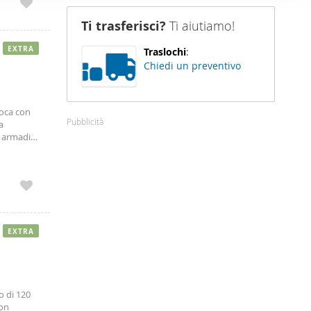
nostro sito
Ti trasferisci?
Ti aiutiamo!
i potrebbero
ei loro
EXTRA
Traslochi
:
Chiedi un preventivo
poca con
Pubblicità
a
a armadio.
design,
,
100,00
ca.
tuoi
operty 02.
te potrai
EXTRA
valore
attuale.
o di 120
con