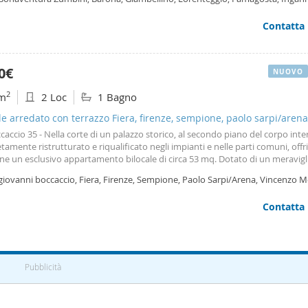
Milano Fiori e le principali zone direzionali della città.
ano
Contatta
0€
NUOVO
2
m
2 Loc
1 Bagno
le arredato con terrazzo Fiera, firenze, sempione, paolo sarpi/arena
caccio 35 - Nella corte di un palazzo storico, al secondo piano del corpo int
amente ristrutturato e riqualificato negli impianti e nelle parti comuni, off
ne un esclusivo appartamento bilocale di circa 53 mq. Dotato di un meravig
o di circa 27 mq. Affacciato sul suggestivo e riservato cortile alberato. L’app
giovanni boccaccio, Fiera, Firenze, Sempione, Paolo Sarpi/Arena, Vincenzo M
to da soggiorno, disimpegno cucina, camera da letto e bagno, è stato da p
ano
turato. Dotato di pavimenti in parquet, serramenti nuovi, aria condizionata,
Contatta
damento centralizzato. Attrezzato di cucina nuova su misura, armadio in cam
 impianto di irrigazione in terrazzo. Dal terrazzo si può accedere al ripostiglio
osto con gli attacchi per lavatrice asciugatrice. Canone annuo di locazione €
oltre € 3. 000,00 per oneri accessori. Bricks : 02 5513268 - -
Pubblicità