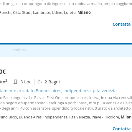
re di pregio, si compongono di: ingresso con cabina armadio, ampio soggiorn
cottura a vista, disimpegno con ripostiglio lavanderia, camera padronale, d
Ronchi, Città Studi, Lambrate, Udine, Loreto,
Milano
ori camere, due bagni e due ampi balconi. Completano la proprietà: riscalda
izzato, aria condizionata in tutti i locali, cantina di pertinenza e possibilità d
Contatta
 al cortile a € 150 mese. Libero da settembre Per visite: Prestige Solutions 3
 planimetria e le immagini dell'immobile in oggetto non costituiscono eleme
tuali. Affermata realtà di intermediazione immobiliare, con esperienza dece
ata a Milano e nell'hinterland milanese. Garantiamo l'ausilio di professionist
cati che vi affiancheranno nella scelta della vostra casa ideale, da acquistare
Pubblicità
ttare. Valutiamo gratuitamente i vostri immobili per la giusta definizione del
 di mercato Contattateci per qualunque tipologia di consulenza immobiliare
0€
2
0m
3 Loc
2 Bagni
tamento arredato Buenos aires, indipendenza, p.ta venezia
o Bixio angolo v. Le Piave - First One propone in esclusiva, in una Via central
 da negozi e supermercato Esselunga a pochi passi, mm p. Ta Venezia e Pales
 degli anni '40 con ascensore, splendido trilocale ristrutturato da architetto
re di pregio, doppio esposto e arredato con gusto. Composto da ampio sogg
Nino Bixio, Buenos Aires, Indipendenza, P.ta Venezia, Piave - Tricolore,
Milan
iente ad un balcone che si affaccia all'interno del cortile, armadiatura fatta 
 a spogliatoio ospiti, cucina "life" arredata separata completa di elettodomes
Contatta
 2 camere una matrimoniale con armadiatura fatta su misura con bagno en s