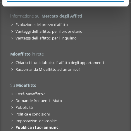
pubblicità e social media, i quali potrebbero combinarle
con altre informazioni che ha fornito loro o che hanno
Informazione sul
Mercato degli Affitti
raccolto dal suo utilizzo dei loro servizi.
Evoluzione del prezzo d'affitto
Vantaggi dell' affitto: per il proprietario
Vantaggi dell' affitto: per l' inquilino
Mioaffitto
in rete
Chiarisci i tuoi dubbi sull' affitto degli appartamenti
Raccomanda Mioaffitto ad un amico!
Su
Mioaffitto
Cos'è Mioaffitto?
Domande frequenti - Aiuto
Pubblicità
Politica e condizioni
Impostazioni dei cookie
Pubblica i tuoi annunci