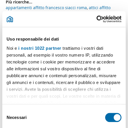
Più ricerche...
appartamenti affitto francesco siacci roma
,
attici affitto
monti roma
,
mansarda affitto arredato città giardino roma
,
mansarde affitto piazza bologna
,
affitto appartamenti boezi
roma
,
appartamento affitto regola
,
monolocali affitto appia
pignatelli
,
monolocali affitto olgiata
,
appartamenti affitto
alessandro fleming roma
,
Uso responsabile dei dati
Ricerche simili a "Loft affitto boccea Roma":
mansarde affitto
Noi e
i nostri 1022 partner
trattiamo i vostri dati
ponte di nona
,
loft affitto roma (zona centro storico)
,
affitto
personali, ad esempio il vostro numero IP, utilizzando
monte sacro alto
,
affitto montepulciano roma
,
affitto centro
tecnologie come i cookie per memorizzare e accedere
adiacente via veneto roma
,
affitto dragoncello
,
affitto via di
alle informazioni sul vostro dispositivo al fine di
tor tre teste roma
,
affitto bilocale la storta roma
,
pubblicare annunci e contenuti personalizzati, misurare
appartamento affitto arredato colle salario
,
affitto stanza
città giardino roma
.
gli annunci e i contenuti, ricercare il pubblico e sviluppare
i servizi. Avete la possibilità di scegliere chi utilizza i
vostri dati e per quali scopi. Le vostre scelte in materia di
privacy sono applicabili solo su questa proprietà digitale
in cui avete effettuato le vostre scelte. È possibile
S
Crea il tuo avviso!
modificare o revocare il proprio consenso in qualsiasi
Necessari
e
Non lasciare che ti anticipino. Ricevi alla tua mail
momento dalla Dichiarazione sui cookie o facendo clic
tutte le novità
di questa ricerca.
l