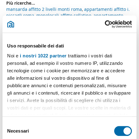
Più ricerche...
mansarda affitto 2 livelli monti roma
,
appartamenti affitto i.
piccagli roma
,
monolocali affitto collatino
,
appartamento
affitto 5 locali lido di ostia levante
,
affitto monolocale 500
euro casilina
,
loft affitto 2 livelli roma
,
monolocali affitto di
torrevecchia roma
,
monolocale affitto economico cassia
,
appartamento affitto 2 livelli piazza bologna
,
Uso responsabile dei dati
Ricerche simili a "Loft affitto 5 locali lunghezza roma Roma":
Noi e
i nostri 1022 partner
trattiamo i vostri dati
affitto mini appartamento colli portuensi
,
affitto studio
personali, ad esempio il vostro numero IP, utilizzando
monte sacro
,
affitto studio cassia, flaminia
,
affitto studio
tecnologie come i cookie per memorizzare e accedere
monti roma
,
affitto studio tiburtino
,
appartamento affitto
semi arredato centocelle
,
appartamento affitto semi
alle informazioni sul vostro dispositivo al fine di
arredato tuscolano
,
appartamento affitto semi arredato
pubblicare annunci e contenuti personalizzati, misurare
centro storico roma
,
affitto piano terra pietralata
,
affitto
gli annunci e i contenuti, ricercare il pubblico e sviluppare
piano terra capannelle roma
.
i servizi. Avete la possibilità di scegliere chi utilizza i
vostri dati e per quali scopi. Le vostre scelte in materia di
privacy sono applicabili solo su questa proprietà digitale
in cui avete effettuato le vostre scelte. È possibile
S
Crea il tuo avviso!
modificare o revocare il proprio consenso in qualsiasi
Necessari
e
Non lasciare che ti anticipino. Ricevi alla tua mail
momento dalla Dichiarazione sui cookie o facendo clic