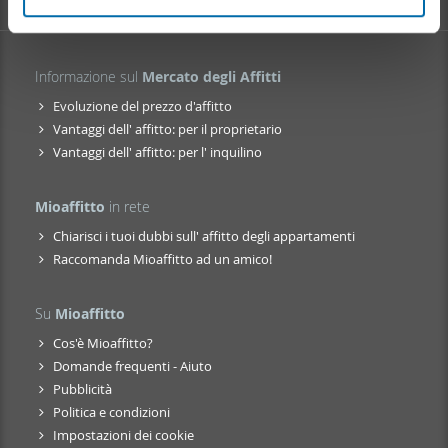
nostri partner che si occupano di analisi dei dati web,
pubblicità e social media, i quali potrebbero combinarle
con altre informazioni che ha fornito loro o che hanno
Informazione sul
Mercato degli Affitti
raccolto dal suo utilizzo dei loro servizi.
Evoluzione del prezzo d'affitto
Vantaggi dell' affitto: per il proprietario
Vantaggi dell' affitto: per l' inquilino
Mioaffitto
in rete
Chiarisci i tuoi dubbi sull' affitto degli appartamenti
Raccomanda Mioaffitto ad un amico!
Su
Mioaffitto
Cos'è Mioaffitto?
Domande frequenti - Aiuto
Pubblicità
Politica e condizioni
Impostazioni dei cookie