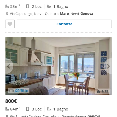
2
53m
2 Loc
1 Bagno
Via Capolungo, Nervi - Quinto al
Mare
, Nervi,
Genova
Contatta
1
/18
800€
2
84m
3 Loc
1 Bagno
Via Antonio Cantore, Cornigliano, Sampierdarena,
Genova