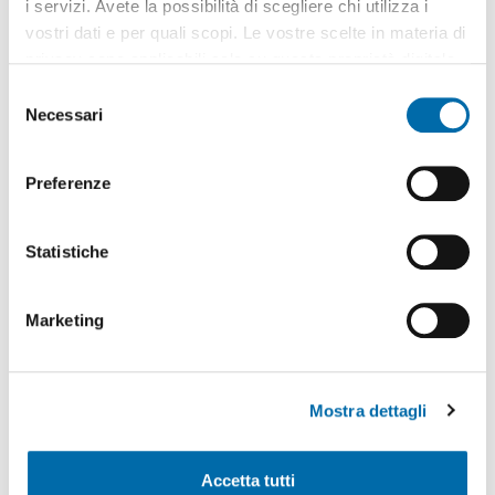
2
120m
4 Loc
2 Bagni
i servizi. Avete la possibilità di scegliere chi utilizza i
vostri dati e per quali scopi. Le vostre scelte in materia di
Via della Sirena, Albaro,
Genova
privacy sono applicabili solo su questa proprietà digitale
Contatta
in cui avete effettuato le vostre scelte. È possibile
S
modificare o revocare il proprio consenso in qualsiasi
Necessari
e
momento dalla Dichiarazione sui cookie o facendo clic
l
sull'icona di attivazione della privacy.
e
Preferenze
z
Con il tuo consenso, vorremmo anche:
i
raccogliere informazioni sulla tua posizione
o
Statistiche
geografica, con un'approssimazione di qualche
n
metro,
e
Marketing
Identificare il tuo dispositivo, scansionandolo
d
attivamente alla ricerca di caratteristiche specifiche
e
1
/4
(impronte digitali).
l
650€
Mostra dettagli
c
Approfondisci come vengono elaborati i tuoi dati personali
o
2
e imposta le tue preferenze nella
sezione dettagli
. Puoi
76m
6 Loc
1 Bagno
n
modificare o ritirare il tuo consenso in qualsiasi momento
Via Giovanni Opisso, Pegli Multedo, Pegli,
Genova
Accetta tutti
s
dalla Dichiarazione sui cookie.