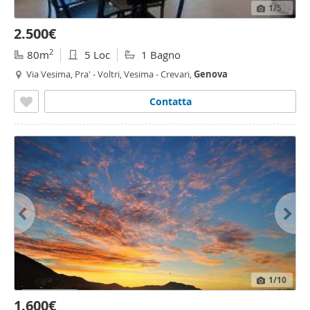
1
/5
2.500€
2
80m
5 Loc
1 Bagno
Via Vesima, Pra' - Voltri, Vesima - Crevari,
Genova
Contatta
1
/10
1.600€