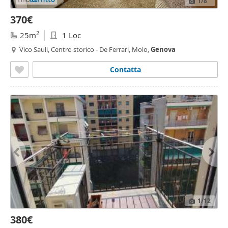
1
/8
370€
2
25m
1 Loc
Vico Sauli, Centro storico - De Ferrari, Molo,
Genova
Contatta
1
/12
380€