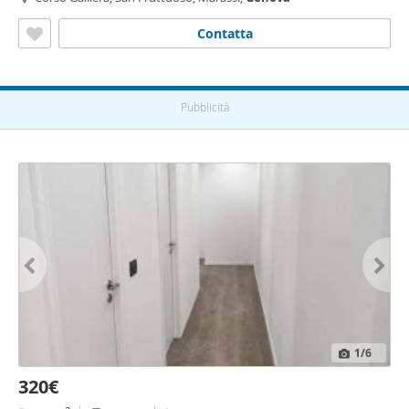
Contatta
Pubblicità
1
/6
320€