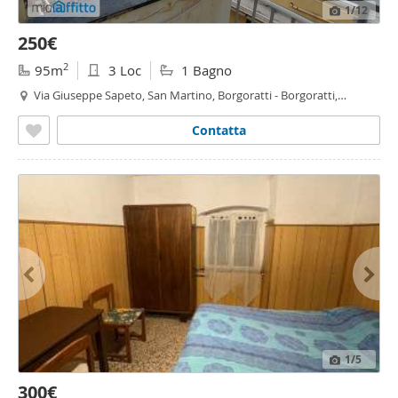
1
/12
250€
2
95m
3 Loc
1 Bagno
Via Giuseppe Sapeto, San Martino, Borgoratti - Borgoratti,
Genova
Contatta
1
/5
300€