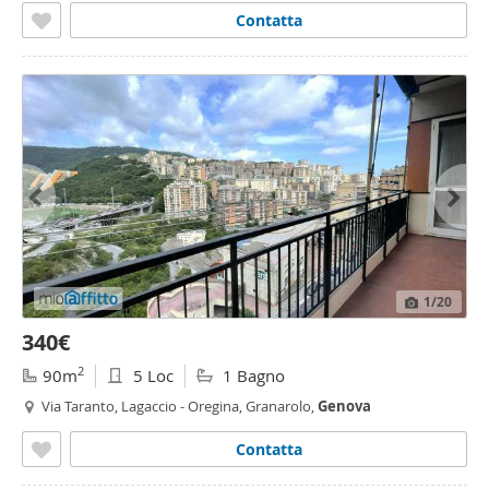
Contatta
1
/20
340€
2
90m
5 Loc
1 Bagno
Via Taranto, Lagaccio - Oregina, Granarolo,
Genova
Contatta