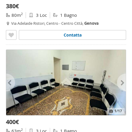
380€
2
80m
3 Loc
1 Bagno
Via Adelaide Ristori, Centro - Centro Città,
Genova
Contatta
1
/17
400€
2
63m
3 Loc
1 Bagno