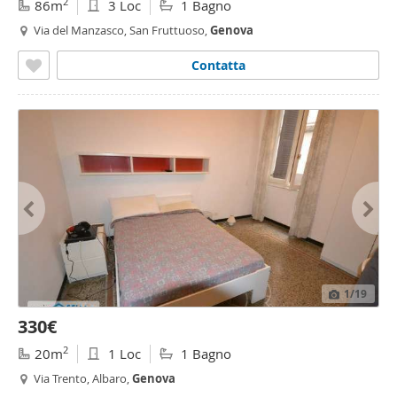
2
86m
3 Loc
1 Bagno
Via del Manzasco, San Fruttuoso,
Genova
Contatta
1
/19
330€
2
20m
1 Loc
1 Bagno
Via Trento, Albaro,
Genova