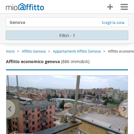
Genova
Scegli la zona
Filtri - 1
Inizio
Affitto Genova
Appartamenti Affitto Genova
Affitto econom
Affitto economico genova
(886 immobili)