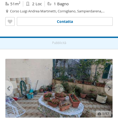
2
51m
2 Loc
1 Bagno
Corso Luigi Andrea Martinetti, Cornigliano, Sampierdarena,
Genova
Contatta
Pubblicità
1
/17