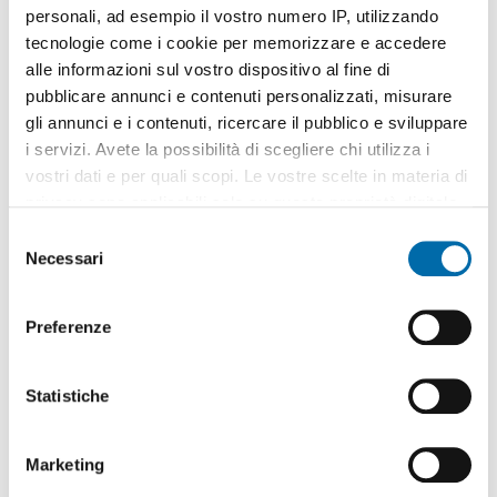
personali, ad esempio il vostro numero IP, utilizzando
tecnologie come i cookie per memorizzare e accedere
alle informazioni sul vostro dispositivo al fine di
pubblicare annunci e contenuti personalizzati, misurare
gli annunci e i contenuti, ricercare il pubblico e sviluppare
1
/7
i servizi. Avete la possibilità di scegliere chi utilizza i
360€
vostri dati e per quali scopi. Le vostre scelte in materia di
2
75m
2 Loc
1 Bagno
privacy sono applicabili solo su questa proprietà digitale
in cui avete effettuato le vostre scelte. È possibile
Via Giovanni Torti, San Fruttuoso,
Genova
S
modificare o revocare il proprio consenso in qualsiasi
Necessari
e
Contatta
momento dalla Dichiarazione sui cookie o facendo clic
l
sull'icona di attivazione della privacy.
e
Preferenze
z
Con il tuo consenso, vorremmo anche:
i
raccogliere informazioni sulla tua posizione
o
Statistiche
geografica, con un'approssimazione di qualche
n
metro,
e
Marketing
Identificare il tuo dispositivo, scansionandolo
d