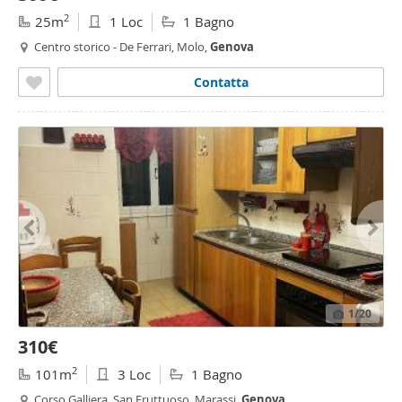
2
25m
1 Loc
1 Bagno
Centro storico - De Ferrari, Molo,
Genova
Contatta
1
/20
310€
2
101m
3 Loc
1 Bagno
Corso Galliera, San Fruttuoso, Marassi,
Genova