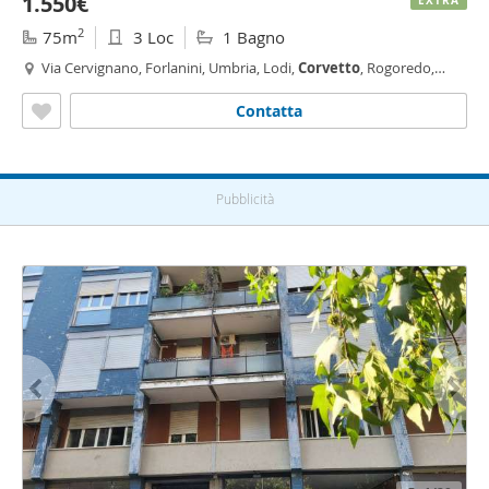
1.550€
EXTRA
2
75m
3 Loc
1 Bagno
Via Cervignano, Forlanini, Umbria, Lodi,
Corvetto
, Rogoredo,
Martini - Insubria, Milano
Contatta
Pubblicità