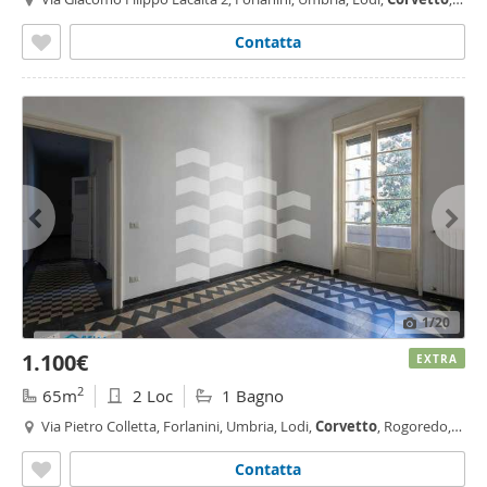
Rogoredo, Milano
Contatta
1
/20
1.100€
EXTRA
2
65m
2 Loc
1 Bagno
Via Pietro Colletta, Forlanini, Umbria, Lodi,
Corvetto
, Rogoredo,
Lodi - Brenta, Milano
Contatta