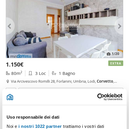
1
/20
1.150€
EXTRA
2
80m
3 Loc
1 Bagno
Via Arcivescovo Romilli 28, Forlanini, Umbria, Lodi,
Corvetto
,
Rogoredo, Milano
Contatta
Uso responsabile dei dati
Noi e
i nostri 1022 partner
trattiamo i vostri dati