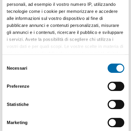
personali, ad esempio il vostro numero IP, utilizzando
tecnologie come i cookie per memorizzare e accedere
alle informazioni sul vostro dispositivo al fine di
pubblicare annunci e contenuti personalizzati, misurare
gli annunci e i contenuti, ricercare il pubblico e sviluppare
1
/17
i servizi. Avete la possibilità di scegliere chi utilizza i
vostri dati e per quali scopi. Le vostre scelte in materia di
1.100€
EXTRA
privacy sono applicabili solo su questa proprietà digitale
2
60m
2 Loc
1 Bagno
in cui avete effettuato le vostre scelte. È possibile
S
Corso Lodi, Forlanini, Umbria, Lodi,
Corvetto
, Rogoredo, Lodi -
modificare o revocare il proprio consenso in qualsiasi
Necessari
e
Brenta, Milano
momento dalla Dichiarazione sui cookie o facendo clic
l
Contatta
sull'icona di attivazione della privacy.
e
Preferenze
z
Con il tuo consenso, vorremmo anche:
i
raccogliere informazioni sulla tua posizione
o
Statistiche
geografica, con un'approssimazione di qualche
n
metro,
e
Marketing
Identificare il tuo dispositivo, scansionandolo
d