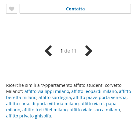
Contatta
1
de 11
Ricerche simili a "Appartamento affitto studenti corvetto
Milano":
affitto via lippi milano
,
affitto leopardi milano
,
affitto
beretta milano
,
affitto sardegna
,
affitto piave-porta venezia
,
affitto corso di porta vittoria milano
,
affitto via d. papa
milano
,
affitto freiköfel milano
,
affitto viale sarca milano
,
affitto privato ghisolfa
.