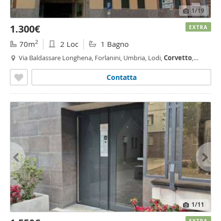
1
/19
1.300€
EXTRA
2
70m
2 Loc
1 Bagno
Via Baldassare Longhena, Forlanini, Umbria, Lodi,
Corvetto
,
Rogoredo, Milano
Contatta
1
/11