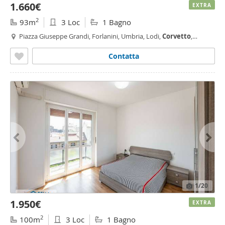
1.660€
EXTRA
2
93m
3 Loc
1 Bagno
Piazza Giuseppe Grandi, Forlanini, Umbria, Lodi,
Corvetto
,
Rogoredo, Porta Vittoria, Milano
Contatta
1
/20
1.950€
EXTRA
2
100m
3 Loc
1 Bagno