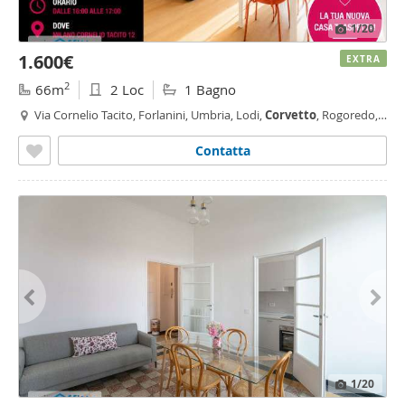
1
/20
1.600€
EXTRA
2
66m
2 Loc
1 Bagno
Via Cornelio Tacito, Forlanini, Umbria, Lodi,
Corvetto
, Rogoredo,
Lodi - Brenta, Milano
Contatta
1
/20