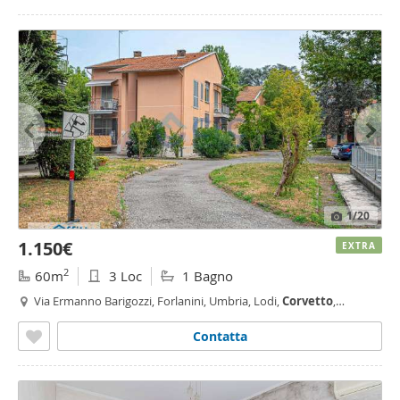
1
/20
1.150€
EXTRA
2
60m
3 Loc
1 Bagno
Via Ermanno Barigozzi, Forlanini, Umbria, Lodi,
Corvetto
,
Rogoredo, Quartiere Forlanini, Milano
Contatta