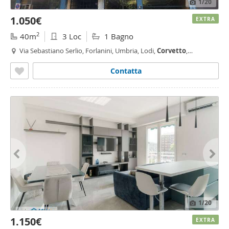
1
/20
1.050€
EXTRA
2
40m
3 Loc
1 Bagno
Via Sebastiano Serlio, Forlanini, Umbria, Lodi,
Corvetto
,
Rogoredo, Milano
Contatta
1
/20
1.150€
EXTRA