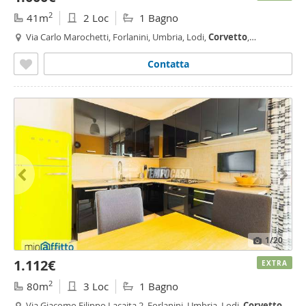
2
41m
2 Loc
1 Bagno
Via Carlo Marochetti, Forlanini, Umbria, Lodi,
Corvetto
,
Rogoredo, Milano
Contatta
1
/20
1.112€
EXTRA
2
80m
3 Loc
1 Bagno
Via Giacomo Filippo Lacaita 2, Forlanini, Umbria, Lodi,
Corvetto
,