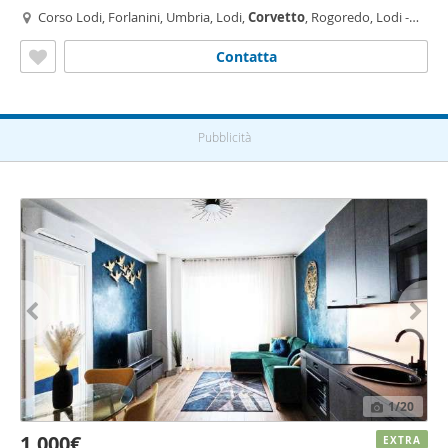
Corso Lodi, Forlanini, Umbria, Lodi,
Corvetto
, Rogoredo, Lodi -
Brenta, Milano
Contatta
Pubblicità
1
/20
1.000€
EXTRA