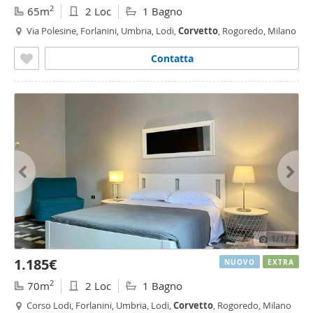
2
65m
2 Loc
1 Bagno
Via Polesine, Forlanini, Umbria, Lodi,
Corvetto
, Rogoredo, Milano
Contatta
1
/17
1.185€
NUOVO
EXTRA
2
70m
2 Loc
1 Bagno
Corso Lodi, Forlanini, Umbria, Lodi,
Corvetto
, Rogoredo, Milano