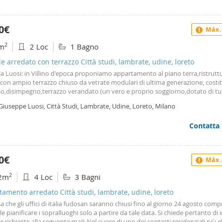
ziati, zona servita da mezzi, a due passi da piazza Piola, la soluzione è ideale
presso il Politecnico di piazza Leonardo e o lavora in Centro Città, per info e 
 Casale 338-2217642 02-4045962 altre proposte su
0€
Máx.
2
m
2 Loc
1 Bagno
le arredato con terrazzo Città studi, lambrate, udine, loreto
ia Luosi: in Villino d'epoca proponiamo appartamento al piano terra,ristrutt
on ampio terrazzo chiuso da vetrate modulari di ultima generazione, costitu
o,disimpegno,terrazzo verandato (un vero e proprio soggiorno,dotato di tut
t),cucina abitabile,due camere,bagno con doccia idromassaggio,specchio touc
Giuseppe Luosi, Città Studi, Lambrate, Udine, Loreto, Milano
erapia. Dotato di: aria condizionata in ogni camera-termoautonomo-
viglie,forno,forno a microonde e lavatrice- un bel giardino di pertinenza con
Contatta
vere una piccola oasi tutta per se' ,pur essendo nel cuore di Città Studi. Soffitt
0) e rifiniture molto curate garantiscono il massimo confort abitativo ,a due 
ermata della linea mm verde "piola". La soluzione è ideale per manager e liber
ionisti che necessitano di avere su Milano un punto di appoggio per la set
0€
Máx.
iva. Disponibilita' dal mese di gennaio 2027. - ad un passo dalla mm linea ve
ed in zona ottimamente servita da esercizi commerciali e mezzi di superficie 
2
2m
4 Loc
3 Bagni
mento con il Centro città.
amento arredato Città studi, lambrate, udine, loreto
sa che gli uffici di italia fudosan saranno chiusi fino al giorno 24 agosto comp
le pianificare i sopralluoghi solo a partire da tale data. Si chiede pertanto di i
e richieste alla seguente mail: Nel cuore di uno dei contesti residenziali più e