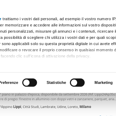
r
trattiamo i vostri dati personali, ad esempio il vostro numero IP
Prezzo
Superficie
Locali
Più filtri - 1
er memorizzare e accedere alle informazioni sul vostro dispositiv
uti personalizzati, misurare gli annunci e i contenuti, ricercare i
lippi milano Milano
a possibilità di scegliere chi utilizza i vostri dati e per quali scop
 sono applicabili solo su questa proprietà digitale in cui avete eff
Ordine Mioaffitto
 modificare o revocare il proprio consenso in qualsiasi momento d
facendo clic sull'icona di attivazione della privacy.
0€
remmo anche:
2
m
3 Loc
2 Bagni
ni sulla tua posizione geografica, con un'approssimazione di qu
positivo, scansionandolo attivamente alla ricerca di caratteristiche
Preferenze
Statistiche
Marketing
amento arredato Città studi, lambrate, udine, loreto
pi angolo Viale Gran Sasso, tra Loreto e Piola, trilocale ristrutturato e arreda
° piano in palazzo d'epoca, disponibile da settembre 2026 (Rif. Lippi24Ap3So)
 elaborati i tuoi dati personali e imposta le tue preferenze nell
ure di pregio: finestre in alluminio con doppi vetri e zanzariere, parquet, aria
 ritirare il tuo consenso in qualsiasi momento dalla Dichiarazion
ionata, due bagni, acqua calda con caldaia a metano, ecc. Ampio soggiorno 
Filippino
Lippi
, Città Studi, Lambrate, Udine, Loreto,
Milano
 con affaccio a Sud-Ovest, due camere matrimoniali di cui una con cabina a
a di almeno 8 mq, 2 bagni con doccia e cantina. Il canone mensile è di € 2. 0
rsonalizzare contenuti ed annunci, per fornire funzionalità dei so