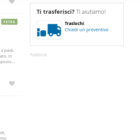
 mese.
nostro sito
mesi
Ti trasferisci?
Ti aiutiamo!
i potrebbero
to
e
ei loro
EXTRA
Traslochi
:
elle
Chiedi un preventivo
reto e
2.
ntattare
a piedi.
Pubblicità
ato. In
omposto
nestrato.
 è
 Indice
e dovete
vendiamo
io di
 piazzale
ostro sito
amento
vostro
di,
timo