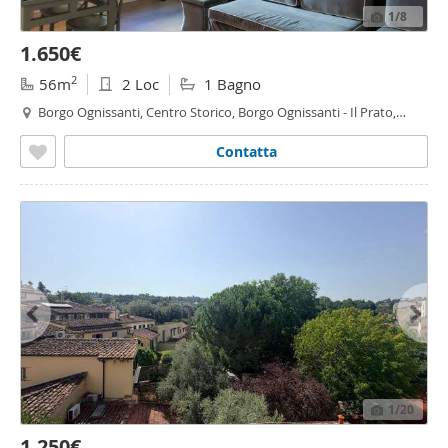
1
/8
1.650€
2
56m
2 Loc
1 Bagno
Borgo Ognissanti, Centro Storico, Borgo Ognissanti - Il Prato,
Firenze
Contatta
1
/20
1.250€