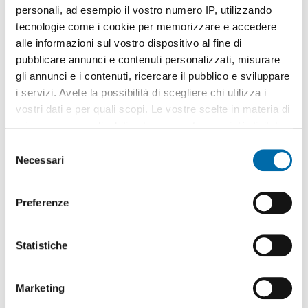
personali, ad esempio il vostro numero IP, utilizzando
tecnologie come i cookie per memorizzare e accedere
alle informazioni sul vostro dispositivo al fine di
pubblicare annunci e contenuti personalizzati, misurare
gli annunci e i contenuti, ricercare il pubblico e sviluppare
1
/20
i servizi. Avete la possibilità di scegliere chi utilizza i
1.050€
EXTRA
vostri dati e per quali scopi. Le vostre scelte in materia di
2
90m
3 Loc
1 Bagno
privacy sono applicabili solo su questa proprietà digitale
in cui avete effettuato le vostre scelte. È possibile
Gavinana e Galluzzo, Cinque Vie,
Firenze
S
modificare o revocare il proprio consenso in qualsiasi
Necessari
e
Contatta
momento dalla Dichiarazione sui cookie o facendo clic
l
sull'icona di attivazione della privacy.
e
Preferenze
z
Con il tuo consenso, vorremmo anche:
i
raccogliere informazioni sulla tua posizione
o
Statistiche
geografica, con un'approssimazione di qualche
n
metro,
e
Marketing
Identificare il tuo dispositivo, scansionandolo
d