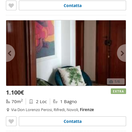
Contatta
1
/6
1.100€
EXTRA
2
70m
2 Loc
1 Bagno
Via Don Lorenzo Perosi, Rifredi, Novoli,
Firenze
Contatta