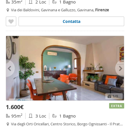
2
35m
2 Loc
1 Bagno
Via dei Baldovini, Gavinana e Galluzzo, Gavinana,
Firenze
Contatta
1
/9
1.600€
EXTRA
2
95m
3 Loc
1 Bagno
Via degli Orti Oricellari, Centro Storico, Borgo Ognissanti - Il Prato,
Firenze