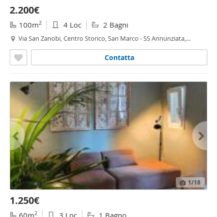
2.200€
2
100m
4 Loc
2 Bagni
Via San Zanobi, Centro Storico, San Marco - SS Annunziata,
Firenze
Contatta
1
/18
1.250€
2
60m
3 Loc
1 Bagno