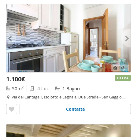
1
/8
1.100€
EXTRA
2
50m
4 Loc
1 Bagno
Via dei Cantagalli, Isolotto e Legnaia, Due Strade - San Gaggio,
Firenze
Contatta