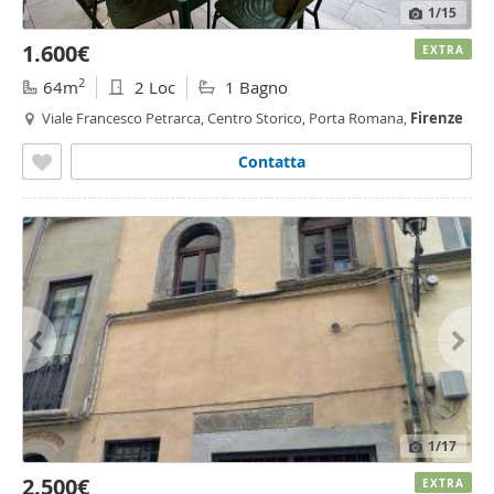
1
/15
1.600€
EXTRA
2
64m
2 Loc
1 Bagno
Viale Francesco Petrarca, Centro Storico, Porta Romana,
Firenze
Contatta
1
/17
2.500€
EXTRA