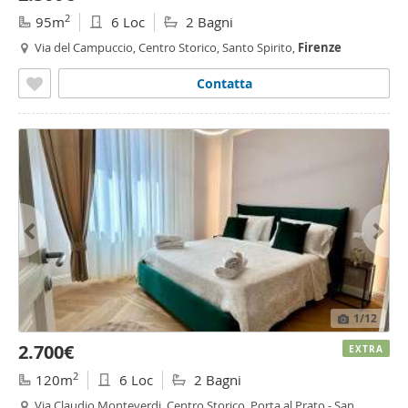
2
95m
6 Loc
2 Bagni
Via del Campuccio, Centro Storico, Santo Spirito,
Firenze
Contatta
1
/12
2.700€
EXTRA
2
120m
6 Loc
2 Bagni
Via Claudio Monteverdi, Centro Storico, Porta al Prato - San