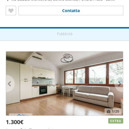
Jacopino,
Firenze
Contatta
Pubblicità
1
/20
1.300€
EXTRA