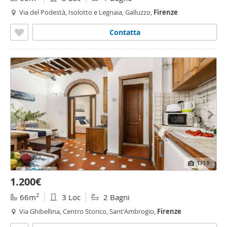
Via del Podestà, Isolotto e Legnaia, Galluzzo,
Firenze
Contatta
1
/19
1.200€
2
66m
3 Loc
2 Bagni
Via Ghibellina, Centro Storico, Sant'Ambrogio,
Firenze