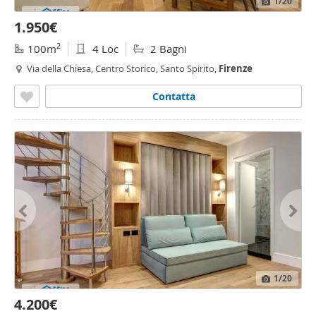
1
/20
1.950€
2
100m
4 Loc
2 Bagni
Via della Chiesa, Centro Storico, Santo Spirito,
Firenze
Contatta
1
/20
4.200€