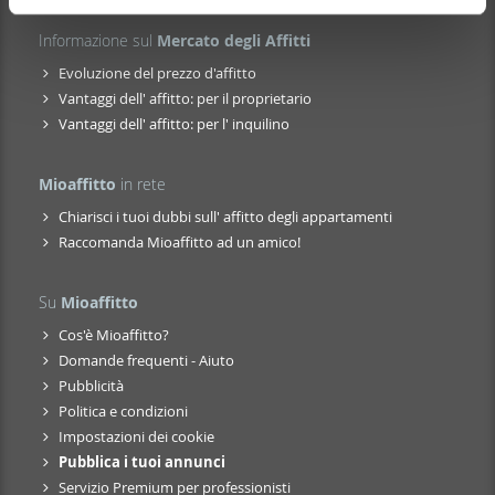
pubblicità e social media, i quali potrebbero combinarle
Informazione sul
Mercato degli Affitti
con altre informazioni che ha fornito loro o che hanno
raccolto dal suo utilizzo dei loro servizi.
Evoluzione del prezzo d'affitto
Vantaggi dell' affitto: per il proprietario
Vantaggi dell' affitto: per l' inquilino
Mioaffitto
in rete
Chiarisci i tuoi dubbi sull' affitto degli appartamenti
Raccomanda Mioaffitto ad un amico!
Su
Mioaffitto
Cos'è Mioaffitto?
Domande frequenti - Aiuto
Pubblicità
Politica e condizioni
Impostazioni dei cookie
Pubblica i tuoi annunci
Servizio Premium per professionisti