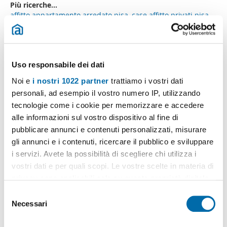
Più ricerche...
affitto appartamento arredato pisa
,
case affitto privati pisa
,
appartamenti affitto barbaricina
,
cerco affitto 300 euro pisa
,
affitto bilocale pisa
,
affitto monolocali pisa centro storico
,
appartamento affitto non arredato pisa
,
affitti san piero a
grado pisa
,
affitto ospedaletto pisa
,
Uso responsabile dei dati
Ricerche simili a "Appartamento affitto giardino pisa":
Noi e
i nostri 1022 partner
trattiamo i vostri dati
appartamento affitto arredato pisa
,
affitto privati pisa
,
personali, ad esempio il vostro numero IP, utilizzando
appartamento affitto studenti pisa
,
appartamenti affitto
tecnologie come i cookie per memorizzare e accedere
barbaricina
,
appartamenti affitto cisanello ospedale
,
affitto
ospedaletto pisa
,
appartamento affitto non arredato pisa
,
alle informazioni sul vostro dispositivo al fine di
appartamento affitto 400 euro pisa
,
affitto 300 euro pisa
,
pubblicare annunci e contenuti personalizzati, misurare
monolocali affitto pisa centro storico
.
gli annunci e i contenuti, ricercare il pubblico e sviluppare
i servizi. Avete la possibilità di scegliere chi utilizza i
vostri dati e per quali scopi. Le vostre scelte in materia di
privacy sono applicabili solo su questa proprietà digitale
in cui avete effettuato le vostre scelte. È possibile
Crea il tuo avviso!
S
Non lasciare che ti anticipino. Ricevi alla tua mail
modificare o revocare il proprio consenso in qualsiasi
Necessari
e
tutte le novità
di questa ricerca.
momento dalla Dichiarazione sui cookie o facendo clic
l
sull'icona di attivazione della privacy.