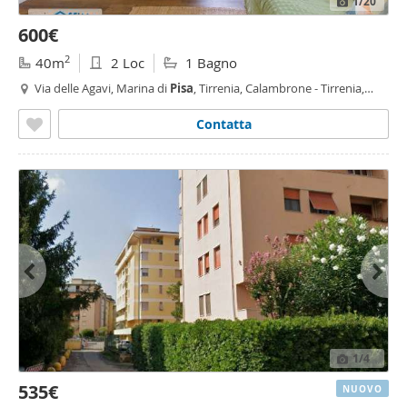
1
/20
600€
2
40m
2 Loc
1 Bagno
Via delle Agavi, Marina di
Pisa
, Tirrenia, Calambrone - Tirrenia,
Pisa
Contatta
1
/4
535€
NUOVO