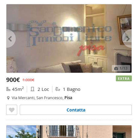
1
/13
900€
EXTRA
1.000€
2
45m
2 Loc
1 Bagno
Via Mercanti, San Francesco,
Pisa
Contatta