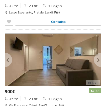
2
42m
2 Loc
1 Bagno
Largo Esperanto, Pratale, Landi,
Pisa
Contatta
1
/9
900€
EXTRA
2
45m
2 Loc
1 Bagno
Via Francesco Crispi,, Sant'Antonio,
Pisa