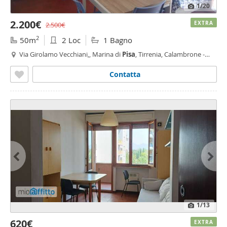
1
/20
2.200€
EXTRA
2.500€
2
50m
2 Loc
1 Bagno
Via Girolamo Vecchiani,, Marina di
Pisa
, Tirrenia, Calambrone -
Marina di
Pisa
,
Pisa
Contatta
1
/13
620€
EXTRA