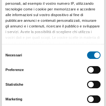
personali, ad esempio il vostro numero IP, utilizzando
tecnologie come i cookie per memorizzare e accedere
alle informazioni sul vostro dispositivo al fine di
pubblicare annunci e contenuti personalizzati, misurare
gli annunci e i contenuti, ricercare il pubblico e sviluppare
1
/14
i servizi. Avete la possibilità di scegliere chi utilizza i
770€
vostri dati e per quali scopi. Le vostre scelte in materia di
2
41m
2 Loc
1 Bagno
privacy sono applicabili solo su questa proprietà digitale
in cui avete effettuato le vostre scelte. È possibile
Borgo Stretto, Santa Maria,
Pisa
S
modificare o revocare il proprio consenso in qualsiasi
Necessari
e
Contatta
momento dalla Dichiarazione sui cookie o facendo clic
l
sull'icona di attivazione della privacy.
e
Preferenze
z
Con il tuo consenso, vorremmo anche:
i
raccogliere informazioni sulla tua posizione
o
Statistiche
geografica, con un'approssimazione di qualche
n
metro,
e
Marketing
Identificare il tuo dispositivo, scansionandolo
d