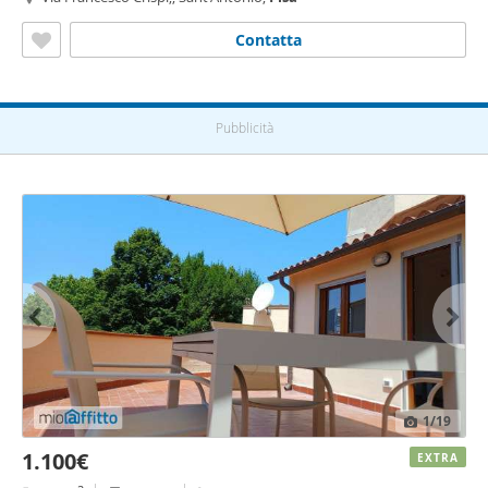
Contatta
Pubblicità
1
/19
1.100€
EXTRA