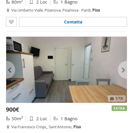
2
80m
2 Loc
1 Bagno
Via Umberto Viale, Pisanova, Pisanova - Pardi,
Pisa
Contatta
1
/10
900€
EXTRA
2
50m
2 Loc
1 Bagno
Via Francesco Crispi,, Sant'Antonio,
Pisa