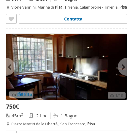
Vione Vannini, Marina di
Pisa
, Tirrenia, Calambrone - Tirrenia,
Pisa
Contatta
1
/13
750€
2
45m
2 Loc
1 Bagno
Piazza Martiri della Libertà,, San Francesco,
Pisa