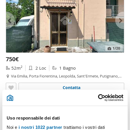
1
/20
750€
2
52m
2 Loc
1 Bagno
Via Emilia, Porta Fiorentina, Leopolda, Sant'Ermete, Putignano,
Riglione, Oratoio - Sant'Ermete - Putignano,
Pisa
Contatta
Uso responsabile dei dati
Noi e
i nostri 1022 partner
trattiamo i vostri dati