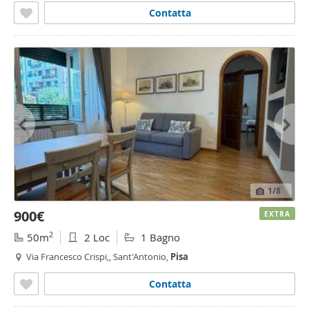
Contatta
1
/8
900€
EXTRA
2
50m
2 Loc
1 Bagno
Via Francesco Crispi,, Sant'Antonio,
Pisa
Contatta