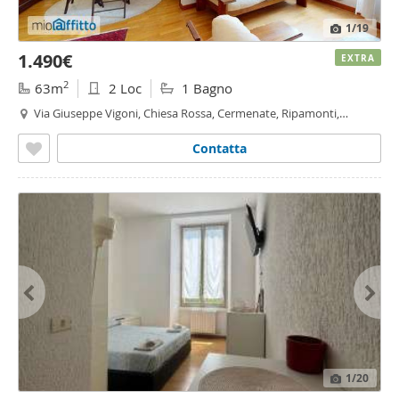
1
/19
1.490€
EXTRA
2
63m
2 Loc
1 Bagno
Via Giuseppe Vigoni, Chiesa Rossa, Cermenate, Ripamonti,
Quadronno - Crocetta, Milano
Contatta
1
/20