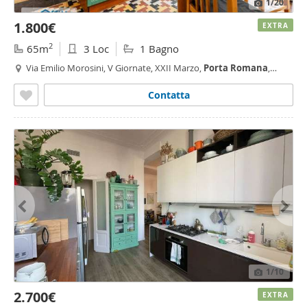
1
/20
1.800€
EXTRA
2
65m
3 Loc
1 Bagno
Via Emilio Morosini, V Giornate, XXII Marzo,
Porta
Romana
,
Cadore, Milano
Contatta
1
/10
2.700€
EXTRA