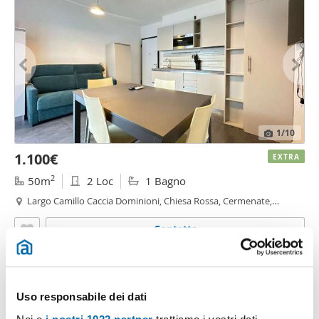
1
/10
1.100€
EXTRA
2
50m
2 Loc
1 Bagno
Largo Camillo Caccia Dominioni, Chiesa Rossa, Cermenate,
Ripamonti, Ripamonti - Fondazione Prada, Milano
Contatta
Uso responsabile dei dati