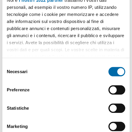
Noi e
i nostri 1022 partner
trattiamo i vostri dati
personali, ad esempio il vostro numero IP, utilizzando
tecnologie come i cookie per memorizzare e accedere
alle informazioni sul vostro dispositivo al fine di
pubblicare annunci e contenuti personalizzati, misurare
gli annunci e i contenuti, ricercare il pubblico e sviluppare
1
/20
i servizi. Avete la possibilità di scegliere chi utilizza i
2.900€
EXTRA
vostri dati e per quali scopi. Le vostre scelte in materia di
privacy sono applicabili solo su questa proprietà digitale
2
85m
3 Loc
2 Bagni
in cui avete effettuato le vostre scelte. È possibile
S
Via San Martino, Chiesa Rossa, Cermenate, Ripamonti,
modificare o revocare il proprio consenso in qualsiasi
Necessari
Quadronno - Crocetta, Milano
e
momento dalla Dichiarazione sui cookie o facendo clic
Contatta
l
sull'icona di attivazione della privacy.
e
Preferenze
z
Con il tuo consenso, vorremmo anche:
i
raccogliere informazioni sulla tua posizione
o
Statistiche
geografica, con un'approssimazione di qualche
n
metro,
e
Marketing
Identificare il tuo dispositivo, scansionandolo
d