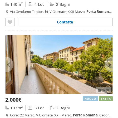
2
140m
4 Loc
2 Bagni
Via Gerolamo Tiraboschi, V Giornate, XXII Marzo,
Porta
Romana
,
Porta
Romana
- Medaglie d'Oro, Milano
Contatta
1
/20
2.000€
NUOVO
EXTRA
2
103m
3 Loc
2 Bagni
Corso 22 Marzo, V Giornate, XXII Marzo,
Porta
Romana
, Cadore,