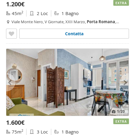
1.200€
EXTRA
2
45m
2 Loc
1 Bagno
Viale Monte Nero, V Giornate, XXII Marzo,
Porta
Romana
,
Montenero, Milano
Contatta
1
/20
1.600€
EXTRA
2
75m
3 Loc
1 Bagno