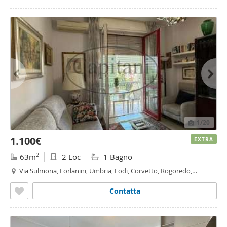
1
/20
1.100€
EXTRA
2
63m
2 Loc
1 Bagno
Via Sulmona, Forlanini, Umbria, Lodi, Corvetto, Rogoredo,
Bologna - Sulmona, Milano
Contatta