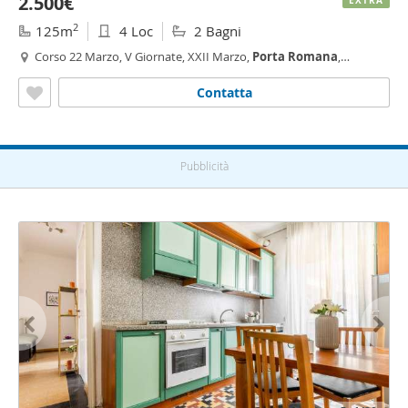
2.500€
EXTRA
2
125m
4 Loc
2 Bagni
Corso 22 Marzo, V Giornate, XXII Marzo,
Porta
Romana
,
Montenero, Milano
Contatta
Pubblicità