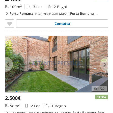
2
100m
3 Loc
2 Bagni
Porta
Romana
, V Giornate, XXII Marzo,
Porta
Romana
-
Medaglie d'Oro, Milano
Contatta
1
/20
2.500€
EXTRA
2
58m
2 Loc
1 Bagno
Via Giorgio Vasari, V Giornate, XXII Marzo,
Porta
Romana
,
Porta