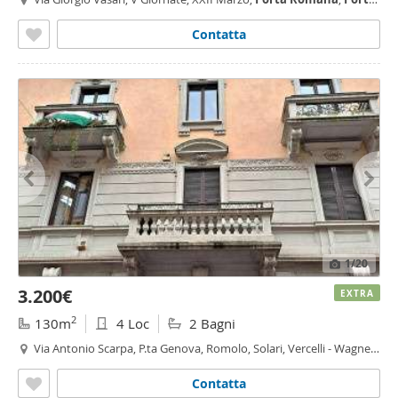
Romana
- Medaglie d'Oro, Milano
Contatta
1
/20
3.200€
EXTRA
2
130m
4 Loc
2 Bagni
Via Antonio Scarpa, P.ta Genova, Romolo, Solari, Vercelli - Wagner,
Milano
Contatta