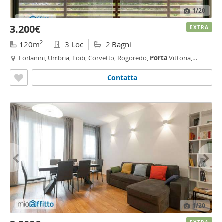
1
/20
3.200€
EXTRA
2
120m
3 Loc
2 Bagni
Forlanini, Umbria, Lodi, Corvetto, Rogoredo,
Porta
Vittoria,
Milano
Contatta
1
/20