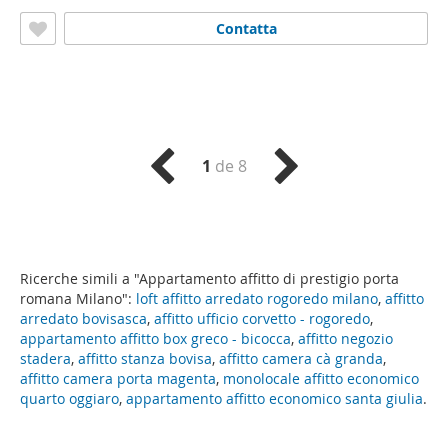
Milano
Contatta
1
de 8
Ricerche simili a "Appartamento affitto di prestigio porta
romana Milano":
loft affitto arredato rogoredo milano
,
affitto
arredato bovisasca
,
affitto ufficio corvetto - rogoredo
,
appartamento affitto box greco - bicocca
,
affitto negozio
stadera
,
affitto stanza bovisa
,
affitto camera cà granda
,
affitto camera porta magenta
,
monolocale affitto economico
quarto oggiaro
,
appartamento affitto economico santa giulia
.