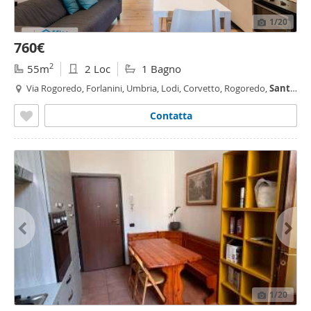
1
/20
760€
2
55m
2 Loc
1 Bagno
Via Rogoredo, Forlanini, Umbria, Lodi, Corvetto, Rogoredo,
Santa
Giulia
, Milano
Contatta
1
/20