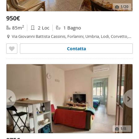
1
/20
950€
2
85m
2 Loc
1 Bagno
Via Giovanni Battista Cassinis, Forlanini, Umbria, Lodi, Corvetto,
Rogoredo, Milano
Contatta
1
/8