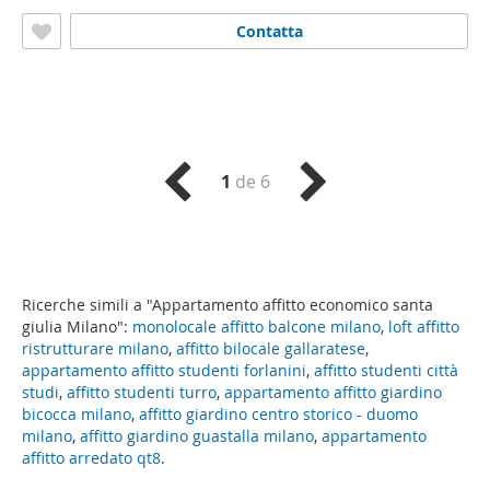
Giulia
, Milano
Contatta
1
de 6
Ricerche simili a "Appartamento affitto economico santa
giulia Milano":
monolocale affitto balcone milano
,
loft affitto
ristrutturare milano
,
affitto bilocale gallaratese
,
appartamento affitto studenti forlanini
,
affitto studenti città
studi
,
affitto studenti turro
,
appartamento affitto giardino
bicocca milano
,
affitto giardino centro storico - duomo
milano
,
affitto giardino guastalla milano
,
appartamento
affitto arredato qt8
.