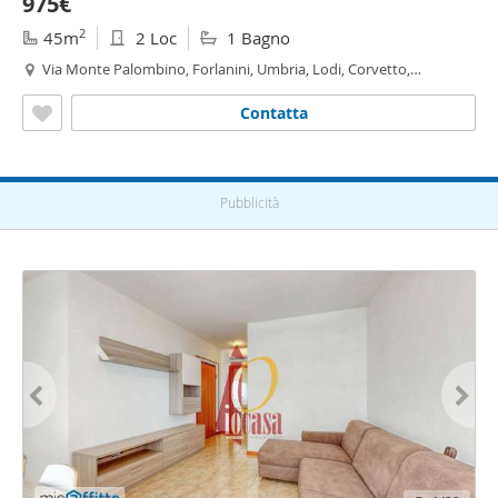
975€
2
45m
2 Loc
1 Bagno
Via Monte Palombino, Forlanini, Umbria, Lodi, Corvetto,
Rogoredo,
Santa
Giulia
, Milano
Contatta
Pubblicità