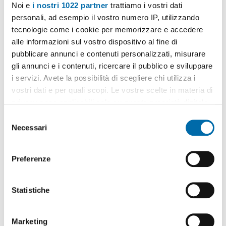
Noi e
i nostri 1022 partner
trattiamo i vostri dati
personali, ad esempio il vostro numero IP, utilizzando
tecnologie come i cookie per memorizzare e accedere
alle informazioni sul vostro dispositivo al fine di
pubblicare annunci e contenuti personalizzati, misurare
gli annunci e i contenuti, ricercare il pubblico e sviluppare
1
/14
i servizi. Avete la possibilità di scegliere chi utilizza i
950€
vostri dati e per quali scopi. Le vostre scelte in materia di
2
60m
2 Loc
1 Bagno
privacy sono applicabili solo su questa proprietà digitale
in cui avete effettuato le vostre scelte. È possibile
Via Fausto Melotti, Forlanini, Umbria, Lodi, Corvetto, Rogoredo,
S
Santa
Giulia
, Milano
modificare o revocare il proprio consenso in qualsiasi
Necessari
e
Contatta
momento dalla Dichiarazione sui cookie o facendo clic
l
sull'icona di attivazione della privacy.
e
Preferenze
z
Con il tuo consenso, vorremmo anche:
i
raccogliere informazioni sulla tua posizione
o
Statistiche
geografica, con un'approssimazione di qualche
n
metro,
e
Marketing
Identificare il tuo dispositivo, scansionandolo