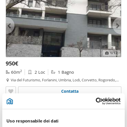
1
/12
950€
2
60m
2 Loc
1 Bagno
Via del Futurismo, Forlanini, Umbria, Lodi, Corvetto, Rogoredo,
Santa
Giulia
, Milano
Contatta
Uso responsabile dei dati