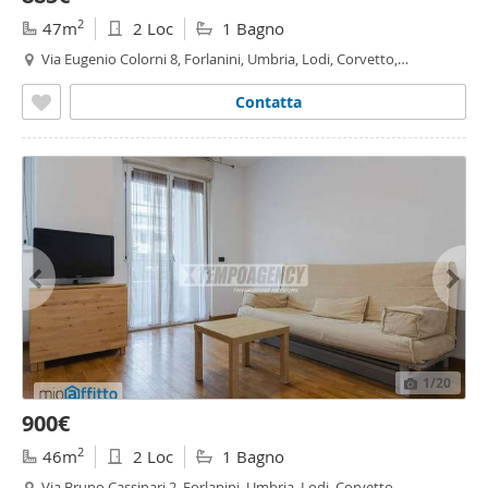
2
47m
2 Loc
1 Bagno
Via Eugenio Colorni 8, Forlanini, Umbria, Lodi, Corvetto,
Rogoredo, Viale Ungheria - Mecenate, Milano
Contatta
1
/20
900€
2
46m
2 Loc
1 Bagno
Via Bruno Cassinari 2, Forlanini, Umbria, Lodi, Corvetto,