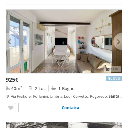
1
/20
925€
NUOVO
2
40m
2 Loc
1 Bagno
Via Freiköfel, Forlanini, Umbria, Lodi, Corvetto, Rogoredo,
Santa
Giulia
, Milano
Contatta