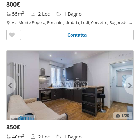
800€
2
55m
2 Loc
1 Bagno
Via Monte Popera, Forlanini, Umbria, Lodi, Corvetto, Rogoredo,
Santa
Giulia
, Milano
Contatta
1
/20
850€
2
40m
2 Loc
1 Bagno