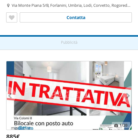
Via Monte Piana 5/B, Forlanini, Umbria, Lodi, Corvetto, Rogoredo,
Santa
Giulia
, Milano
Contatta
Pubblicità
1
/20
885€