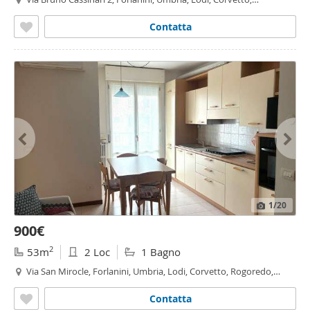
Rogoredo,
Santa
Giulia
, Milano
Contatta
1
/20
900€
2
53m
2 Loc
1 Bagno
Via San Mirocle, Forlanini, Umbria, Lodi, Corvetto, Rogoredo,
Santa
Giulia
, Milano
Contatta