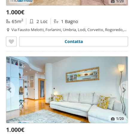
1
/20
1.000€
2
65m
2 Loc
1 Bagno
Via Fausto Melotti, Forlanini, Umbria, Lodi, Corvetto, Rogoredo,
Santa
Giulia
, Milano
Contatta
1
/20
1.000€