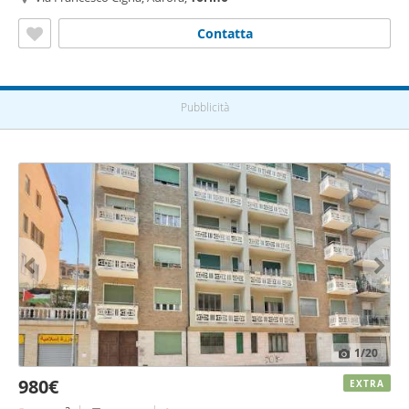
Contatta
Pubblicità
1
/20
980€
EXTRA