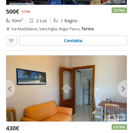
1
/15
500€
EXTRA
570€
2
50m
2 Loc
1 Bagno
Via Maddalene, Vanchiglia, Regio Parco,
Torino
Contatta
1
/20
430€
EXTRA