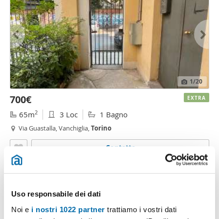
1
/20
700€
EXTRA
2
65m
3 Loc
1 Bagno
Via Guastalla, Vanchiglia,
Torino
Contatta
Uso responsabile dei dati
Noi e
i nostri 1022 partner
trattiamo i vostri dati