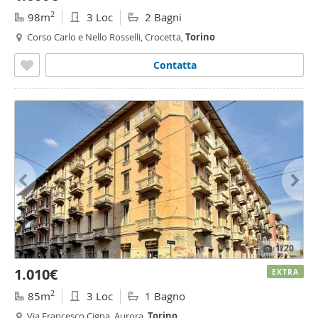
2
98m
3 Loc
2 Bagni
Corso Carlo e Nello Rosselli, Crocetta,
Torino
Contatta
1
/20
1.010€
EXTRA
2
85m
3 Loc
1 Bagno
Via Francesco Cigna, Aurora,
Torino