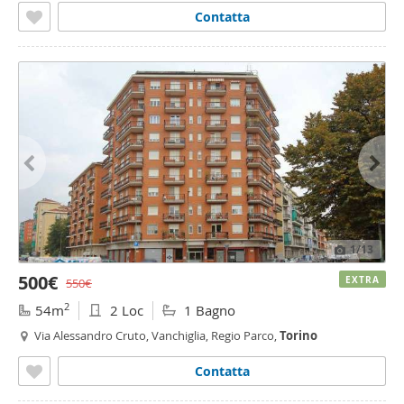
Contatta
1
/13
500€
EXTRA
550€
2
54m
2 Loc
1 Bagno
Via Alessandro Cruto, Vanchiglia, Regio Parco,
Torino
Contatta