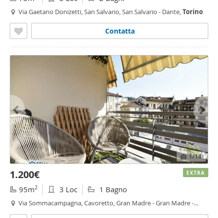
Via Gaetano Donizetti, San Salvario, San Salvario - Dante,
Torino
Contatta
1
/14
1.200€
EXTRA
2
95m
3 Loc
1 Bagno
Via Sommacampagna, Cavoretto, Gran Madre - Gran Madre -
Crimea,
Torino