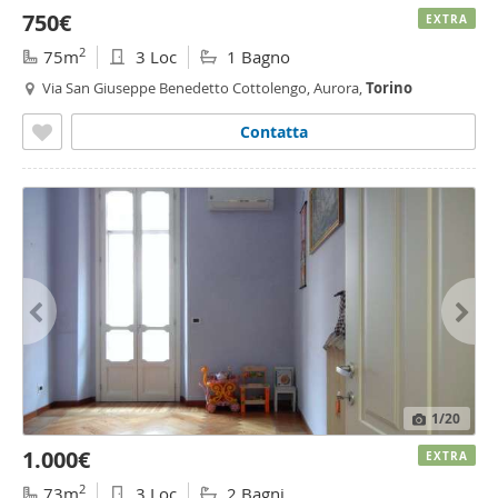
750€
EXTRA
2
75m
3 Loc
1 Bagno
Via San Giuseppe Benedetto Cottolengo, Aurora,
Torino
Contatta
1
/20
1.000€
EXTRA
2
73m
3 Loc
2 Bagni