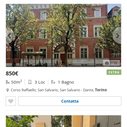
1
/20
850€
EXTRA
2
50m
3 Loc
1 Bagno
Corso Raffaello, San Salvario, San Salvario - Dante,
Torino
Contatta