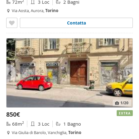
2
72m
3 Loc
2 Bagni
Via Aosta, Aurora,
Torino
Contatta
1
/20
850€
EXTRA
2
68m
3 Loc
1 Bagno
Via Giulia di Barolo, Vanchiglia,
Torino