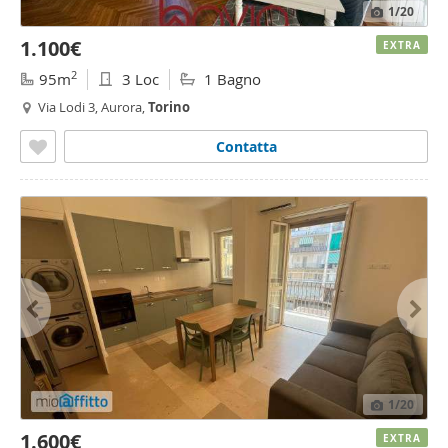
1
/20
1.100€
EXTRA
2
95m
3 Loc
1 Bagno
Via Lodi 3, Aurora,
Torino
Contatta
1
/20
1.600€
EXTRA