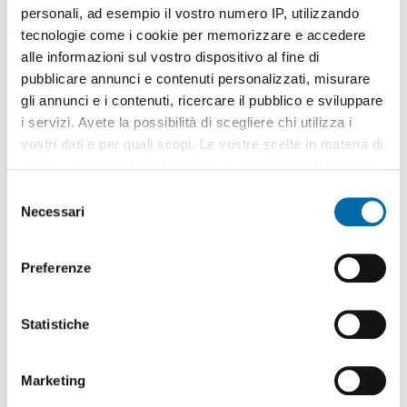
personali, ad esempio il vostro numero IP, utilizzando
tecnologie come i cookie per memorizzare e accedere
alle informazioni sul vostro dispositivo al fine di
pubblicare annunci e contenuti personalizzati, misurare
gli annunci e i contenuti, ricercare il pubblico e sviluppare
1
/7
i servizi. Avete la possibilità di scegliere chi utilizza i
300€
vostri dati e per quali scopi. Le vostre scelte in materia di
2
35m
2 Loc
1 Bagno
privacy sono applicabili solo su questa proprietà digitale
in cui avete effettuato le vostre scelte. È possibile
Via Pietro Cavezzale, Vanchiglia,
Torino
S
modificare o revocare il proprio consenso in qualsiasi
Necessari
e
Contatta
momento dalla Dichiarazione sui cookie o facendo clic
l
sull'icona di attivazione della privacy.
e
Preferenze
z
Con il tuo consenso, vorremmo anche:
i
raccogliere informazioni sulla tua posizione
o
Statistiche
geografica, con un'approssimazione di qualche
n
metro,
e
Marketing
Identificare il tuo dispositivo, scansionandolo
d