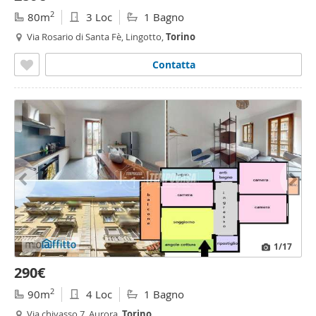
2
80m
3 Loc
1 Bagno
Via Rosario di Santa Fè, Lingotto,
Torino
Contatta
1
/17
290€
2
90m
4 Loc
1 Bagno
Via chivasso 7, Aurora,
Torino