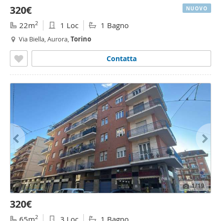
320€
NUOVO
2
22m
1 Loc
1 Bagno
Via Biella, Aurora,
Torino
Contatta
1
/19
320€
2
65m
3 Loc
1 Bagno