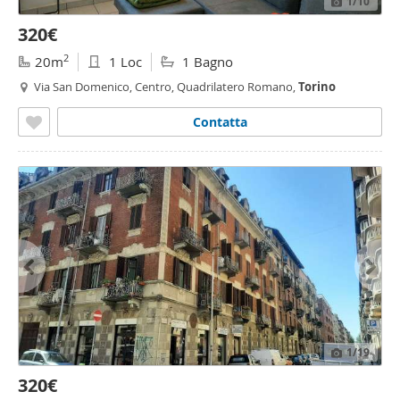
1
/10
320€
2
20m
1 Loc
1 Bagno
Via San Domenico, Centro, Quadrilatero Romano,
Torino
Contatta
1
/19
320€