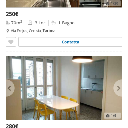
1
/20
250€
2
70m
3 Loc
1 Bagno
Via Frejus, Cenisia,
Torino
Contatta
1
/9
280€