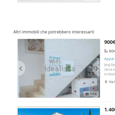
Altri immobili che potrebbero interessarti
900
60
Appar
[ita] D
clicca 
to book
cortile
Via
rialzat
matrim
townho
1
/14
on the
the se
1.40