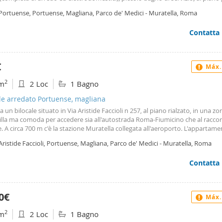
anze mansardate, bagno con doccia l'immobile si presenta in ottime condizi
 Portuense, Portuense, Magliana, Parco de' Medici - Muratella, Roma
 ed è appunto dotato soltanto dell'arredo della cucina Contratto:4+4 Garanz
i cauzionali Richieste referenze dimostrabili Per foto richiedere tramite wha
Contatta
3491086946 scrivendo foto edificio 43 int. 2
€
Máx.
2
m
2 Loc
1 Bagno
le arredato Portuense, magliana
tta un bilocale situato in Via Aristide Faccioli n 257, al piano rialzato, in una zo
illa ma comoda per accedere sia all'autostrada Roma-Fiumicino che al racco
. A circa 700 m c'è la stazione Muratella collegata all'aeroporto. L'appartam
perficie di 38 metri quadrati ed composto da un saloncino con angolo cottur
Aristide Faccioli, Portuense, Magliana, Parco de' Medici - Muratella, Roma
 e bagno. L'immobile è dotato di riscaldamento autonomo, climatizzatore f
 dispone di un balcone. Gli infissi sono in doppio vetro con telaio in metallo.
Contatta
tamento si presenta arredato in uno stato ottimo, risultando adatto a chi c
ne abitativa pronta all'uso. L'edificio risale al 2005 ed è classificato nella clas
tica d. Contattami per qualunque informazione o per prenotare una visita. 
bili anche soluzioni diverse negoziabili.
0€
Máx.
2
m
2 Loc
1 Bagno