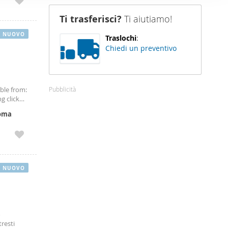
nostro sito
Ti trasferisci?
Ti aiutiamo!
i potrebbero
ei loro
NUOVO
Traslochi
:
Chiedi un preventivo
Pubblicità
able from:
g click
oma
NUOVO
o
tresti