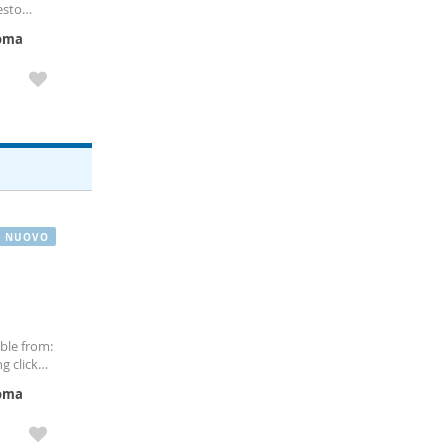
esto
to luogo
oma
NUOVO
able from:
g click
enire a
oma