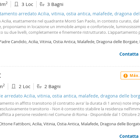
2
3m
3 Loc
3 Bagni
amento arredato Acilia, vitinia, ostia antica, malafede, dragona del
te
 Acilia, esattamente nel quadrante Monti San Paolo, in contesto curato, dal
e, proponiamo in locazione un immobile ampio e confortevole, luminosissim
o su due livelli, completamente e finemente ristrutturato. L'appartamento 
erra gode anche di una bellissima corte esterna angolare di oltre 300 mq.
Padre Candido, Acilia, Vitinia, Ostia Antica, Malafede, Dragona delle Borgate
rtamento gode di una grande zona living doppia, cucina e bagno al piano so
mode camere al piano primo e servizi. Verrà consegnato con cucina complet
Contatta
lità arredo camera matrimoniale. Realizzato con cura nei minimi dettagli, s
te garanzie reddituali certe. La proprietà si completa di un box auto di 26mq.
€
Máx.
2
m
2 Loc
2 Bagni
le arredato Acilia, vitinia, ostia antica, malafede, dragona delle bor
mento in affitto transitorio (il contratto avra' la durata di 1 anno) note impo
 esclusivamente transitorio - Non è consentito stabilire la residenza nell’immo
affitta a persone residenti nel Comune di Roma - Disponibile dal 1 Ottobre 
bile per info: 351. 48. 50. 269 Proponiamo in affitto con contratto transitori
Ottone Fattiboni, Acilia, Vitinia, Ostia Antica, Malafede, Dragona delle Borgat
a 12 mesi) un appartamento situato in via Ottone Fattiboni, posto al sesto 
gona, Roma
azzina di sei piani con ascensore, nel quartiere di Dragoncello. La soluzione 
Contatta
oratori in trasferta o chiunque abbia necessità di un soggiorno temporaneo