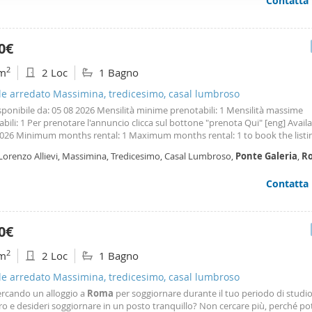
Contatta
ffico. Condividiamo inoltre informazioni sul modo in cui utilizza il 
 occupano di analisi dei dati web, pubblicità e social media, i qual
azioni che ha fornito loro o che hanno raccolto dal suo utilizzo d
0€
2
m
2 Loc
1 Bagno
le arredato Massimina, tredicesimo, casal lumbroso
isponibile da: 05 08 2026 Mensilità minime prenotabili: 1 Mensilità massime
bili: 1 Per prenotare l'annuncio clicca sul bottone "prenota Qui" [eng] Avail
2026 Minimum months rental: 1 Maximum months rental: 1 to book the listin
button 'book here' [Cleaning] Service included: weekly
Roma
! Come meglio
 Lorenzo Allievi, Massimina, Tredicesimo, Casal Lumbroso,
Ponte
Galeria
,
R
ere questa meravigliosa città, se non per la
Contatta
0€
2
m
2 Loc
1 Bagno
le arredato Massimina, tredicesimo, casal lumbroso
cercando un alloggio a
Roma
per soggiornare durante il tuo periodo di studi
ero e desideri soggiornare in un posto tranquillo? Non cercare più, perché po