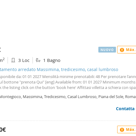
€
Máx.
NUOVO
2
m
3 Loc
1 Bagno
tamento arredato Massimina, tredicesimo, casal lumbroso
isponibile da: 01 01 2027 Mensilità minime prenotabili: 48 Per prenotare l'an
sul bottone "prenota Qui" [eng] Available from: 01 01 2027 Minimum months 
 the listing click on the button 'book here' Affittasi villetta a schiera con sp
 esterno anteriore e piccolo giardino posteriore. Così composta: - al piano te
 Montegioco, Massimina, Tredicesimo, Casal Lumbroso, Piana del Sole, Roma
o: soggiorno con angolo cottura, cameretta e bagno - al primo piano: camera
oniale e due terrazzi. Posto auto. Termoautonomo. English version below F
Contatta
use with spacious outdoor front yard and small rear garden. Composed as f
 raised ground floor: living room with kitchenette, small bedroom and bath
cond floor: double bedroom and two terraces. Parking space. Thermo-Aut
0€
Máx.