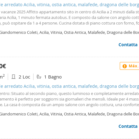
le arredato Acilia, vitinia, ostia antica, malafede, dragona delle bor
 vacanze 2025 Affitto appartamento sito in centro di Acilia a 2 minuti dalla s
aria Acilia, 1 minuto fermata autobus. E composto da salone con angolo cot
 può ospitare da 1 a 4 persone. Cucina dotata di piano cottura con forno, f
de, pentole, posate, bollitore, frigo e freezer. Lenzuola e asciugamani con
Giandomenico Coleti, Acilia, Vitinia, Ostia Antica, Malafede, Dragona delle Bo
nale Asciugacapelli tv in stanza e in soggiorno Connessione Wifi gratuita La
ma
ndizionata. Prezzo: 1800€ mese 500€ settimana Per info. Daniel
Contatta
0€
Máx.
2
m
2 Loc
1 Bagno
le arredato Acilia, vitinia, ostia antica, malafede, dragona delle bor
 centro: Situato al secondo piano, questo luminoso e completamente arredat
mento è perfetto per soggiorni sia giornalieri che mensili. Ideale per 4 mas
e. La casa è composta da un ampio salone con angolo cottura, una confort
matrimoniale, un bagno con box doccia e finestra, e un balcone che rende g
Giandomenico Coleti, Acilia, Vitinia, Ostia Antica, Malafede, Dragona delle Bo
più piacevoli. Dotato di porta blindata, videocitofono e condizionatori, gara
ma
za e comfort durante il tuo soggiorno. Tariffe: Affitto mensile: 1800 euro. Per 
Contatta
iere e settimanali contattare il 3938540370 Costi di agenzia