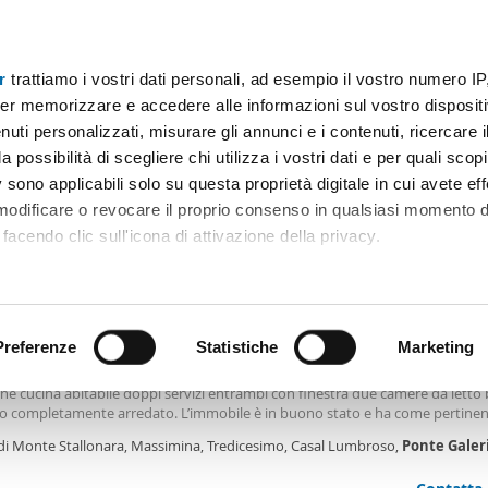
r
trattiamo i vostri dati personali, ad esempio il vostro numero IP
Prezzo
Superficie
Locali
Più filtri - 3
er memorizzare e accedere alle informazioni sul vostro dispositiv
uti personalizzati, misurare gli annunci e i contenuti, ricercare i
 affitto arredato ponte galeria roma Roma
a possibilità di scegliere chi utilizza i vostri dati e per quali scop
 sono applicabili solo su questa proprietà digitale in cui avete eff
Ordine Mioaffitto
(4 immobili)
 modificare o revocare il proprio consenso in qualsiasi momento d
facendo clic sull'icona di attivazione della privacy.
€
remmo anche:
2
m
3 Loc
2 Bagni
ni sulla tua posizione geografica, con un'approssimazione di qu
positivo, scansionandolo attivamente alla ricerca di caratteristiche
Preferenze
Statistiche
Marketing
tamento arredato con terrazzo Massimina, tredicesimo, casal lumb
mo locazione in comprensorio adiacente la regione Lazio al secondo piano 
ne cucina abitabile doppi servizi entrambi con finestra due camere da letto
 elaborati i tuoi dati personali e imposta le tue preferenze nell
zo completamente arredato. L’immobile è in buono stato e ha come pertine
 ritirare il tuo consenso in qualsiasi momento dalla Dichiarazion
ti auto circondato dal verde! In attesa di costruzione di un centro commerc
 di Monte Stallonara, Massimina, Tredicesimo, Casal Lumbroso,
Ponte
Galer
 in breve tempo necessita della disponibilità di auto perché i servizi non so
imi!
rsonalizzare contenuti ed annunci, per fornire funzionalità dei so