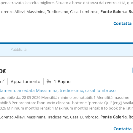
pena trovato la scelta migliore. Situato a breve distanza dal centro città, qu
o appartamento, in zona Fiera, potrebbe essere quello che fa per te! Ques
 Lorenzo Allievi, Massimina, Tredicesimo, Casal Lumbroso,
Ponte
Galeria
,
R
iente offre una camera matrimoniale con una
Contatta
Pubblicità
0€
2
m
Appartamento
1 Bagno
tamento arredata Massimina, tredicesimo, casal lumbroso
isponibile da: 28 09 2026 Mensilità minime prenotabili: 1 Mensilità massime
bili: 8 Per prenotare l'annuncio clicca sul bottone "prenota Qui" [eng] Avail
2026 Minimum months rental: 1 Maximum months rental: 8 to book the listin
button 'book here' [Cleaning] Service included: weekly se stai pensando di v
 Lorenzo Allievi, Massimina, Tredicesimo, Casal Lumbroso,
Ponte
Galeria
,
R
per continuare i tuoi studi, ma
Contatta