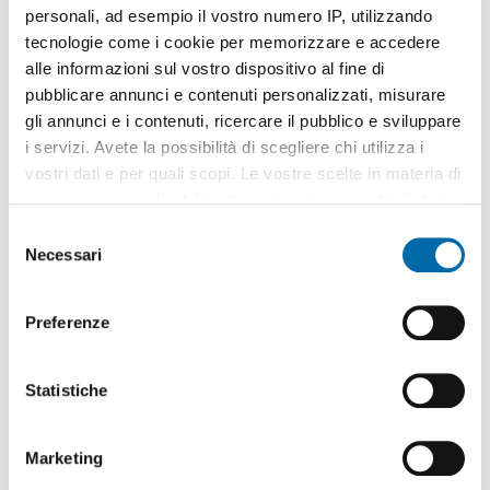
personali, ad esempio il vostro numero IP, utilizzando
tecnologie come i cookie per memorizzare e accedere
alle informazioni sul vostro dispositivo al fine di
pubblicare annunci e contenuti personalizzati, misurare
gli annunci e i contenuti, ricercare il pubblico e sviluppare
1
/20
i servizi. Avete la possibilità di scegliere chi utilizza i
1.650€
vostri dati e per quali scopi. Le vostre scelte in materia di
2
140m
5 Loc
2 Bagni
privacy sono applicabili solo su questa proprietà digitale
in cui avete effettuato le vostre scelte. È possibile
Via Gabriele Jannelli, Rione Alto, Camaldoli - Rione Alto,
Napoli
S
modificare o revocare il proprio consenso in qualsiasi
Necessari
e
Contatta
momento dalla Dichiarazione sui cookie o facendo clic
l
sull'icona di attivazione della privacy.
e
Preferenze
z
Con il tuo consenso, vorremmo anche:
i
raccogliere informazioni sulla tua posizione
o
Statistiche
geografica, con un'approssimazione di qualche
n
metro,
e
Marketing
Identificare il tuo dispositivo, scansionandolo
d