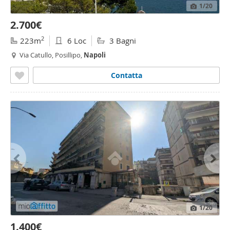
1
/20
2.700€
2
223m
6 Loc
3 Bagni
Via Catullo, Posillipo,
Napoli
Contatta
1
/20
1.400€