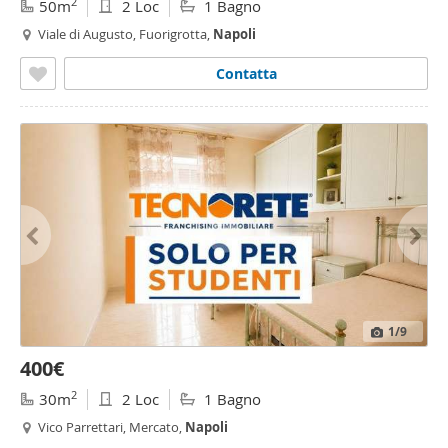
2
50m
2 Loc
1 Bagno
Viale di Augusto, Fuorigrotta,
Napoli
Contatta
1
/9
400€
2
30m
2 Loc
1 Bagno
Vico Parrettari, Mercato,
Napoli