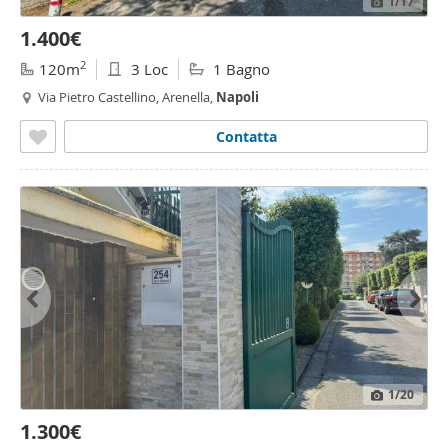
1
/17
1.400€
2
120m
3 Loc
1 Bagno
Via Pietro Castellino, Arenella,
Napoli
Contatta
1
/20
1.300€