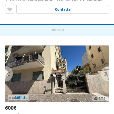
Napoli
Contatta
Pubblicità
1
/16
600€