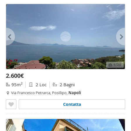
1
/20
2.600€
2
95m
2 Loc
2 Bagni
Via Francesco Petrarca, Posillipo,
Napoli
Contatta