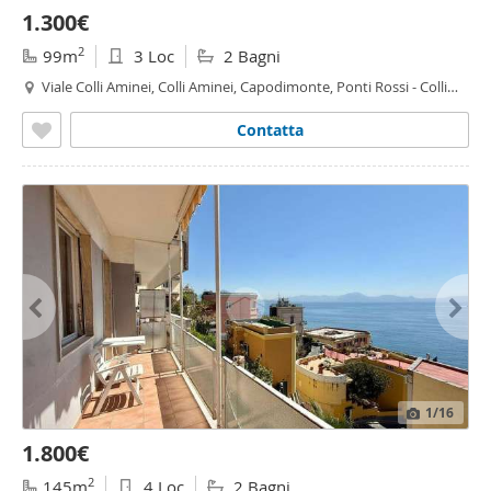
1.300€
2
99m
3 Loc
2 Bagni
Viale Colli Aminei, Colli Aminei, Capodimonte, Ponti Rossi - Colli
Aminei - Capodimonte,
Napoli
Contatta
1
/16
1.800€
2
145m
4 Loc
2 Bagni