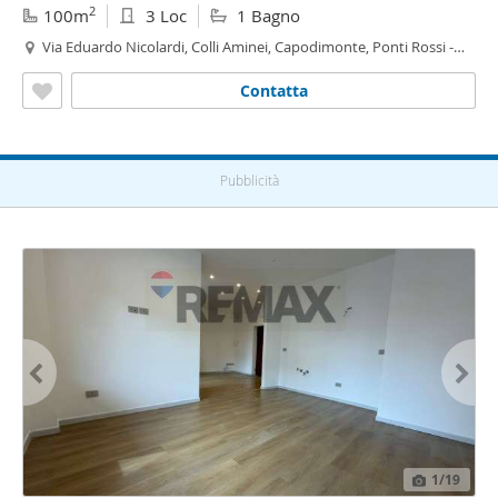
2
100m
3 Loc
1 Bagno
Via Eduardo Nicolardi, Colli Aminei, Capodimonte, Ponti Rossi -
Colli Aminei - Capodimonte,
Napoli
Contatta
Pubblicità
1
/19