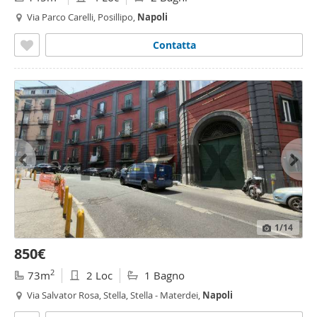
Via Parco Carelli, Posillipo,
Napoli
Contatta
1
/14
850€
2
73m
2 Loc
1 Bagno
Via Salvator Rosa, Stella, Stella - Materdei,
Napoli