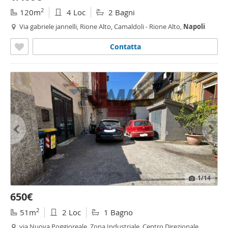
2
120m
4 Loc
2 Bagni
Via gabriele jannelli, Rione Alto, Camaldoli - Rione Alto,
Napoli
Contatta
1
/14
650€
2
51m
2 Loc
1 Bagno
via Nuova Poggioreale, Zona Industriale, Centro Direzionale,