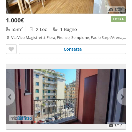
1
/20
1.000€
EXTRA
2
55m
2 Loc
1 Bagno
Via Vico Magistretti, Fiera, Firenze, Sempione, Paolo Sarpi/Arena,
Portello - Parco Vittoria, Milano
Contatta
1
/17