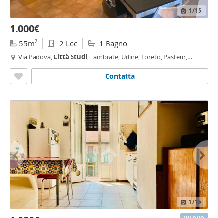
1
/15
1.000€
2
55m
2 Loc
1 Bagno
Via Padova,
Città
Studi
, Lambrate, Udine, Loreto, Pasteur,
Milano
Contatta
1
/16