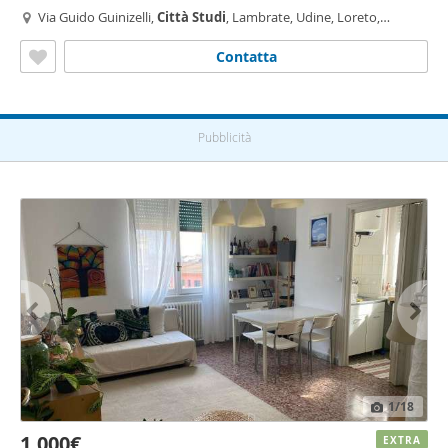
Via Guido Guinizelli,
Città
Studi
, Lambrate, Udine, Loreto,
Pasteur, Milano
Contatta
Pubblicità
1
/18
1.000€
EXTRA