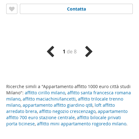
Contatta
1
de 8
Ricerche simili a "Appartamento affitto 1000 euro città studi
Milano":
affitto cirillo milano
,
affitto santa francesca romana
milano
,
affitto maciachini/lancetti
,
affitto trilocale trenno
milano
,
appartamento affitto giardino qt8
,
loft affitto
arredato brera
,
affitto negozio crescenzago
,
appartamento
affitto 700 euro stazione centrale
,
affitto bilocale privati
porta ticinese
,
affitto mini appartamento rogoredo milano
.