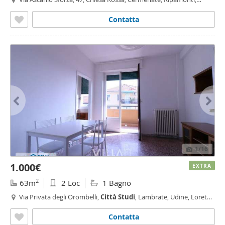
Ascanio Sforza, Milano
Contatta
1
/16
1.000€
EXTRA
2
63m
2 Loc
1 Bagno
Via Privata degli Orombelli,
Città
Studi
, Lambrate, Udine, Loreto,
Milano
Contatta