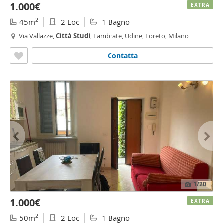
1.000€
EXTRA
2
45m
2 Loc
1 Bagno
Via Vallazze,
Città
Studi
, Lambrate, Udine, Loreto, Milano
Contatta
1
/20
1.000€
EXTRA
2
50m
2 Loc
1 Bagno