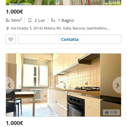
1
/17
1.000€
2
56m
2 Loc
1 Bagno
Via Ovada, 5, 20142 Milano MI, Italia, Barona, Giambellino,
Lorenteggio, Famagosta, Inganni, Milano
Contatta
1
/20
1.000€