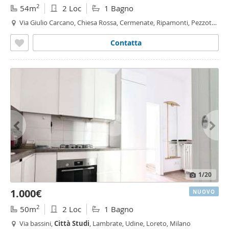
2
54m
2 Loc
1 Bagno
Via Giulio Carcano, Chiesa Rossa, Cermenate, Ripamonti, Pezzotti
- Meda, Milano
Contatta
1
/20
1.000€
NUOVO
2
50m
2 Loc
1 Bagno
Via bassini,
Città
Studi
, Lambrate, Udine, Loreto, Milano