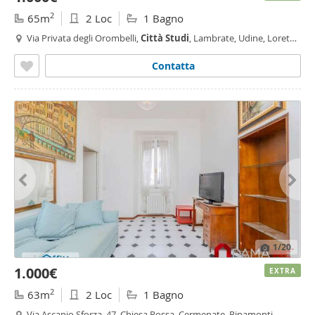
2
65m
2 Loc
1 Bagno
Via Privata degli Orombelli,
Città
Studi
, Lambrate, Udine, Loreto,
Milano
Contatta
1
/20
1.000€
EXTRA
2
63m
2 Loc
1 Bagno
Via Ascanio Sforza, 47, Chiesa Rossa, Cermenate, Ripamonti,