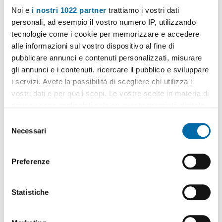
Noi e
i nostri 1022 partner
trattiamo i vostri dati
personali, ad esempio il vostro numero IP, utilizzando
tecnologie come i cookie per memorizzare e accedere
alle informazioni sul vostro dispositivo al fine di
pubblicare annunci e contenuti personalizzati, misurare
1
/16
gli annunci e i contenuti, ricercare il pubblico e sviluppare
1.000€
i servizi. Avete la possibilità di scegliere chi utilizza i
EXTRA
vostri dati e per quali scopi. Le vostre scelte in materia di
2
45m
Appartamento
privacy sono applicabili solo su questa proprietà digitale
Via Roggia Scagna,
Città
Studi
, Lambrate, Udine, Loreto,
in cui avete effettuato le vostre scelte. È possibile
S
Rovereto, Milano
modificare o revocare il proprio consenso in qualsiasi
Necessari
Contatta
e
momento dalla Dichiarazione sui cookie o facendo clic
l
sull'icona di attivazione della privacy.
e
Preferenze
z
Con il tuo consenso, vorremmo anche:
i
raccogliere informazioni sulla tua posizione
o
Statistiche
geografica, con un'approssimazione di qualche
n
metro,
e