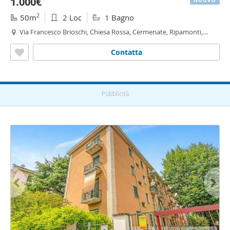
1.000€
NUOVO
2
50m
2 Loc
1 Bagno
Via Francesco Brioschi, Chiesa Rossa, Cermenate, Ripamonti,
Pezzotti - Meda, Milano
Contatta
Pubblicità