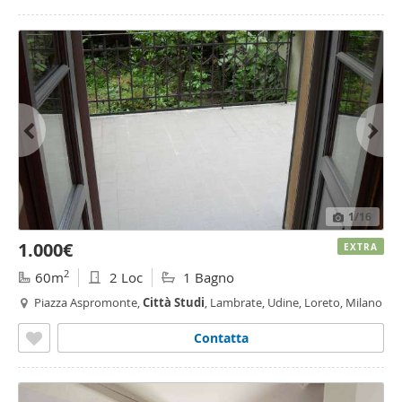
1
/16
1.000€
EXTRA
2
60m
2 Loc
1 Bagno
Piazza Aspromonte,
Città
Studi
, Lambrate, Udine, Loreto, Milano
Contatta