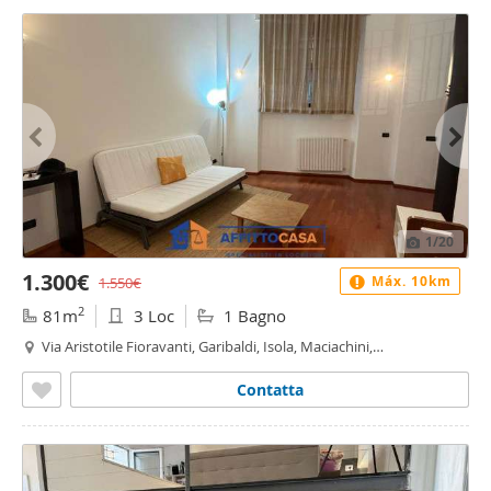
1
/20
1.300€
Máx. 10km
1.550€
2
81m
3 Loc
1 Bagno
Via Aristotile Fioravanti, Garibaldi, Isola, Maciachini,
Monumentale, Paolo Sarpi, Milano
Contatta