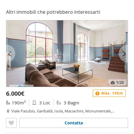
Altri immobili che potrebbero interessarti
1
/20
6.000€
Máx. 10km
2
190m
3 Loc
3 Bagni
Viale Pasubio, Garibaldi, Isola, Maciachini, Monumentale,
Garibaldi - Corso Como, Milano
Contatta