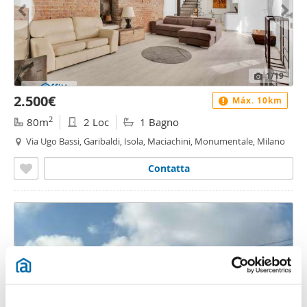
1
/19
2.500€
Máx. 10km
2
80m
2 Loc
1 Bagno
Via Ugo Bassi, Garibaldi, Isola, Maciachini, Monumentale, Milano
Contatta