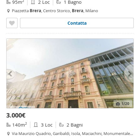
2
95m
2 Loc
1 Bagno
Piazzetta
Brera
, Centro Storico,
Brera
, Milano
Contatta
1
/20
3.000€
2
140m
3 Loc
2 Bagni
Via Maurizio Quadrio, Garibaldi, Isola, Maciachini, Monumentale,
Garibaldi - Corso Como, Milano