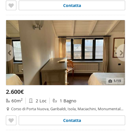
Contatta
1
/19
2.600€
2
60m
2 Loc
1 Bagno
Corso di Porta Nuova, Garibaldi, Isola, Maciachini, Monumentale,
Turati, Milano
Contatta