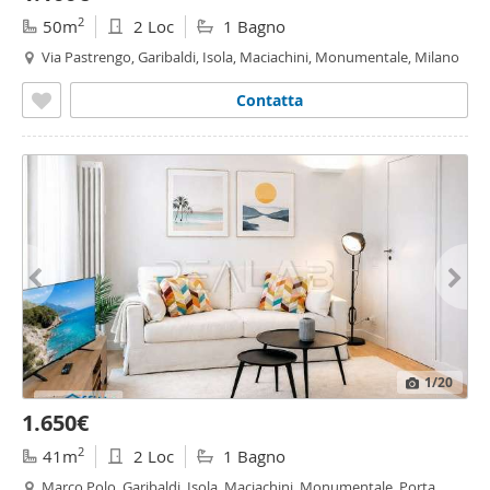
2
50m
2 Loc
1 Bagno
Via Pastrengo, Garibaldi, Isola, Maciachini, Monumentale, Milano
Contatta
1
/20
1.650€
2
41m
2 Loc
1 Bagno
Marco Polo, Garibaldi, Isola, Maciachini, Monumentale, Porta