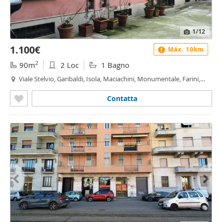
1
/12
1.100€
Máx. 10km
2
90m
2 Loc
1 Bagno
Viale Stelvio, Garibaldi, Isola, Maciachini, Monumentale, Farini,
Milano
Contatta