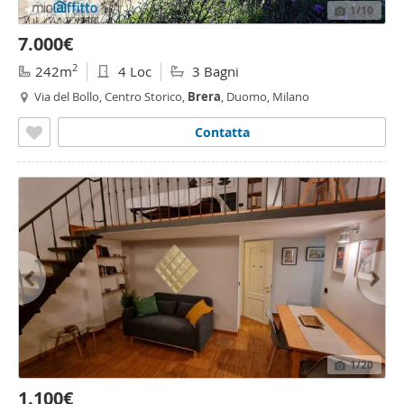
1
/10
7.000€
2
242m
4 Loc
3 Bagni
Via del Bollo, Centro Storico,
Brera
, Duomo, Milano
Contatta
1
/20
1.100€