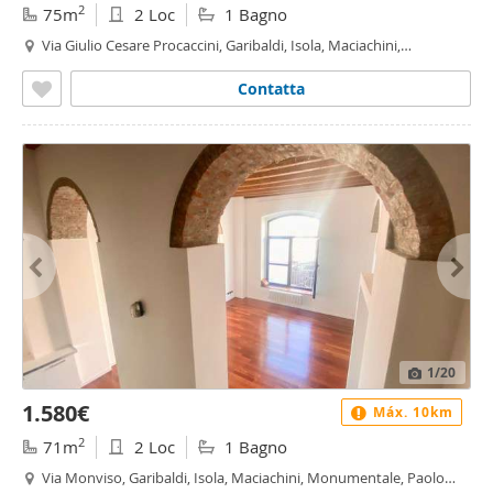
2
75m
2 Loc
1 Bagno
Via Giulio Cesare Procaccini, Garibaldi, Isola, Maciachini,
Monumentale, Paolo Sarpi, Milano
Contatta
1
/20
1.580€
Máx. 10km
2
71m
2 Loc
1 Bagno
Via Monviso, Garibaldi, Isola, Maciachini, Monumentale, Paolo