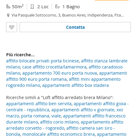
2
50m
2 Loc
1 Bagno
Via Pasquale Sottocorno, 3, Buenos Aires, Indipendenza, P.ta
Venezia, Piave - Tricolore, Milano
Contatta
Più ricerche...
affitto bilocale privati porta ticinese
,
affitto stanza lambrate
milano
,
case affitto crocetta/lamarmora
,
affitto caradosso
milano
,
appartamento 700 euro porta nuova
,
appartamenti
affitto 900 euro porta romana
,
affitti mini appartamento
rogoredo milano
,
appartamenti affitto box stadera
Ricerche simili a "Loft affitto arredato brera Milano":
appartamenti affitto ben servita
,
appartamenti affitto gioia -
centrale - repubblica
,
appartamenti affitto v giornate, xxii
marzo, porta romana, viale
,
appartamenti affitto francesco
durante milano
,
affitto corio milano
,
appartamento affitto
arredato corvetto - rogoredo
,
affitto camera san siro -
bonola
,
monolocale affitto economico brera
,
appartamento