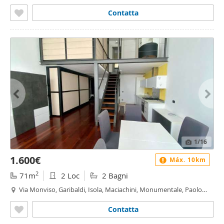
Sarpi, Milano
Contatta
1
/16
1.600€
Máx. 10km
2
71m
2 Loc
2 Bagni
Via Monviso, Garibaldi, Isola, Maciachini, Monumentale, Paolo
Sarpi, Milano
Contatta