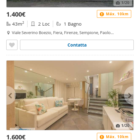
1
/20
1.400€
Máx. 10km
2
43m
2 Loc
1 Bagno
Viale Severino Boezio, Fiera, Firenze, Sempione, Paolo
Sarpi/Arena, Milano
Contatta
1
/20
1.600€
Máx. 10km