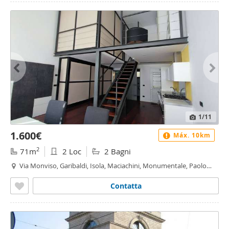
1
/11
1.600€
Máx. 10km
2
71m
2 Loc
2 Bagni
Via Monviso, Garibaldi, Isola, Maciachini, Monumentale, Paolo
Sarpi, Milano
Contatta