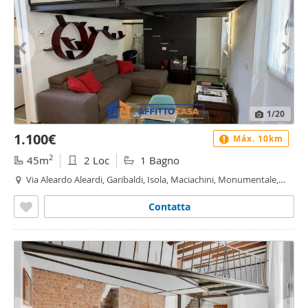
1
/20
1.100€
Máx. 10km
2
45m
2 Loc
1 Bagno
Via Aleardo Aleardi, Garibaldi, Isola, Maciachini, Monumentale,
Paolo Sarpi, Milano
Contatta