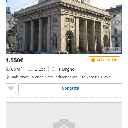
1
/14
1.550€
Máx. 10km
2
85m
2 Loc
1 Bagno
Viale Piave, Buenos Aires, Indipendenza, P.ta Venezia, Piave -
Tricolore, Milano
Contatta