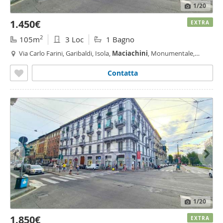
1
/20
1.450€
EXTRA
2
105m
3 Loc
1 Bagno
Via Carlo Farini, Garibaldi, Isola,
Maciachini
, Monumentale,
Farini, Milano
Contatta
1
/20
1.850€
EXTRA