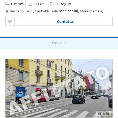
2
105m
3 Loc
1 Bagno
Via Carlo Farini, Garibaldi, Isola,
Maciachini
, Monumentale,
Farini, Milano
Contatta
Pubblicità
1
/20