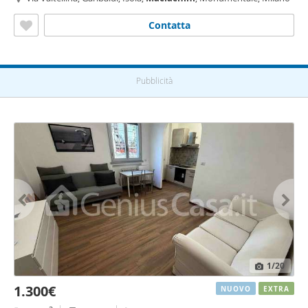
Contatta
Pubblicità
1
/20
1.300€
NUOVO
EXTRA