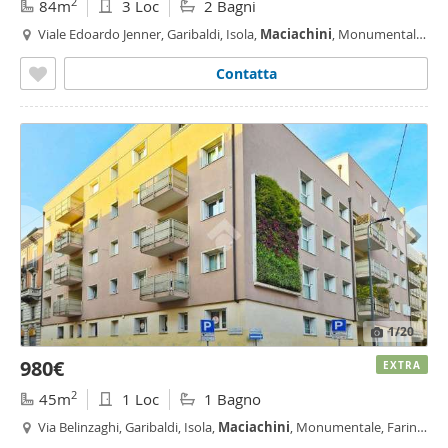
2
84m
3 Loc
2 Bagni
Viale Edoardo Jenner, Garibaldi, Isola,
Maciachini
, Monumentale,
Farini, Milano
Contatta
1
/20
980€
EXTRA
2
45m
1 Loc
1 Bagno
Via Belinzaghi, Garibaldi, Isola,
Maciachini
, Monumentale, Farini,
Milano