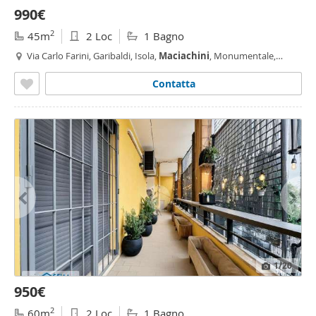
990€
2
45m
2 Loc
1 Bagno
Via Carlo Farini, Garibaldi, Isola,
Maciachini
, Monumentale,
Milano
Contatta
1
/20
950€
2
60m
2 Loc
1 Bagno