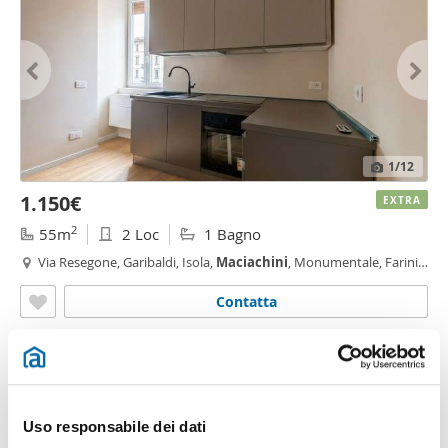
1
/12
1.150€
EXTRA
2
55m
2 Loc
1 Bagno
Via Resegone, Garibaldi, Isola,
Maciachini
, Monumentale, Farini,
Milano
Contatta
Uso responsabile dei dati