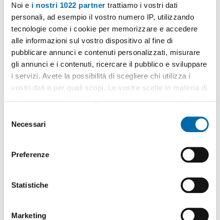
Noi e
i nostri 1022 partner
trattiamo i vostri dati
personali, ad esempio il vostro numero IP, utilizzando
tecnologie come i cookie per memorizzare e accedere
alle informazioni sul vostro dispositivo al fine di
pubblicare annunci e contenuti personalizzati, misurare
1
/11
gli annunci e i contenuti, ricercare il pubblico e sviluppare
1.120€
EXTRA
i servizi. Avete la possibilità di scegliere chi utilizza i
2
98m
3 Loc
2 Bagni
vostri dati e per quali scopi. Le vostre scelte in materia di
privacy sono applicabili solo su questa proprietà digitale
Viale Luigi Torelli, Garibaldi, Isola,
Maciachini
, Monumentale,
Farini, Milano
in cui avete effettuato le vostre scelte. È possibile
S
Contatta
modificare o revocare il proprio consenso in qualsiasi
Necessari
e
momento dalla Dichiarazione sui cookie o facendo clic
l
sull'icona di attivazione della privacy.
e
Preferenze
z
Con il tuo consenso, vorremmo anche:
i
raccogliere informazioni sulla tua posizione
o
Statistiche
geografica, con un'approssimazione di qualche
n
metro,
e
Marketing
Identificare il tuo dispositivo, scansionandolo