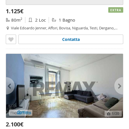
1.125€
EXTRA
2
80m
2 Loc
1 Bagno
Viale Edoardo Jenner, Affori, Bovisa, Niguarda, Testi, Dergano,
Milano
Contatta
1
/20
2.100€