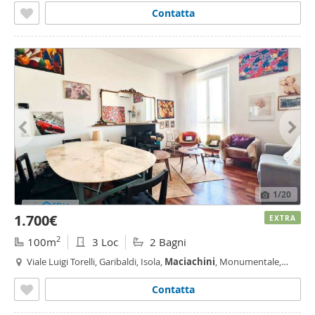
Contatta
1
/20
1.700€
EXTRA
2
100m
3 Loc
2 Bagni
Viale Luigi Torelli, Garibaldi, Isola,
Maciachini
, Monumentale,
Farini, Milano
Contatta