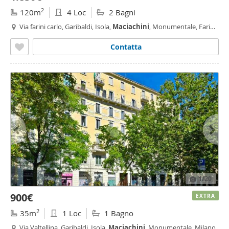
2
120m
4 Loc
2 Bagni
Via farini carlo, Garibaldi, Isola,
Maciachini
, Monumentale, Farini,
Milano
Contatta
1
/20
900€
EXTRA
2
35m
1 Loc
1 Bagno
Via Valtellina, Garibaldi, Isola,
Maciachini
, Monumentale, Milano