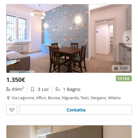
1
/20
1.350€
EXTRA
2
69m
3 Loc
1 Bagno
Via Legnone, Affori, Bovisa, Niguarda, Testi, Dergano, Milano
Contatta