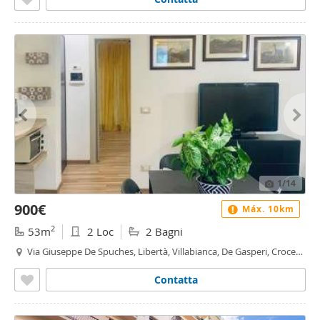
1
/14
900€
Máx. 10km
2
53m
2 Loc
2 Bagni
Via Giuseppe De Spuches, Libertà, Villabianca, De Gasperi, Croce
Rossa, Sciuti, Politeama - Politeama - Ruggiero Settimo, Palermo
Contatta