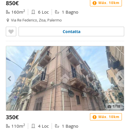
850€
Máx. 10km
2
160m
6 Loc
1 Bagno
Via Re Federico, Zisa, Palermo
Contatta
1
/18
350€
Máx. 10km
2
110m
4 Loc
1 Bagno