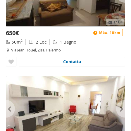
1
/3
650€
Máx. 10km
2
50m
2 Loc
1 Bagno
Via Jean Houel, Zisa, Palermo
Contatta