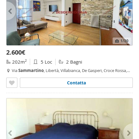
1
/20
2.600€
2
202m
5 Loc
2 Bagni
Via
Sammartino
, Libertà, Villabianca, De Gasperi, Croce Rossa,
Sciuti, Politeama - Politeama - Ruggiero Settimo, Palermo
Contatta