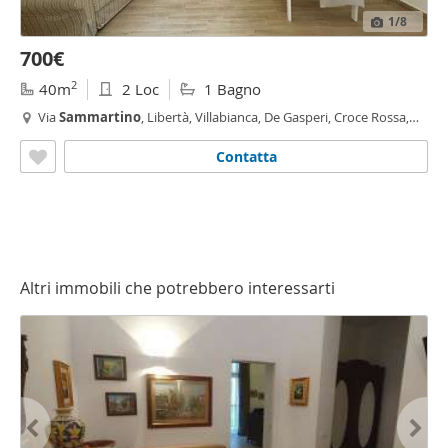
1
/8
700€
2
40m
2 Loc
1 Bagno
Via
Sammartino
, Libertà, Villabianca, De Gasperi, Croce Rossa,
Sciuti, Politeama - Politeama - Ruggiero Settimo, Palermo
Contatta
Altri immobili che potrebbero interessarti