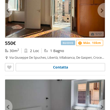
1
/17
550€
Máx. 10km
NUOVO
2
30m
2 Loc
1 Bagno
Via Giuseppe De Spuches, Libertà, Villabianca, De Gasperi, Croce
Rossa, Sciuti, Politeama - Politeama - Ruggiero Settimo, Palermo
Contatta