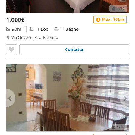
1
/12
1.000€
Máx. 10km
2
90m
4 Loc
1 Bagno
Via Cluverio, Zisa, Palermo
Contatta
1
/6