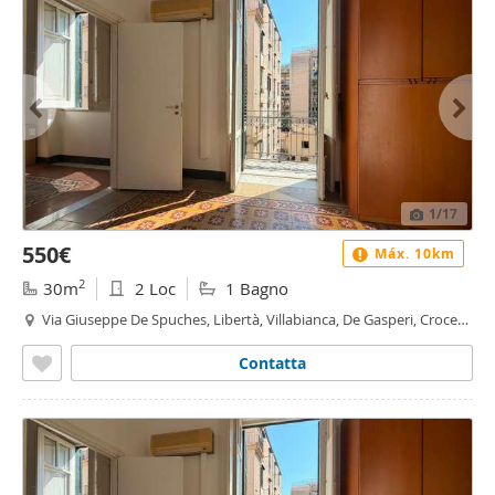
1
/17
550€
Máx. 10km
2
30m
2 Loc
1 Bagno
Via Giuseppe De Spuches, Libertà, Villabianca, De Gasperi, Croce
Rossa, Sciuti, Politeama - Politeama - Ruggiero Settimo, Palermo
Contatta