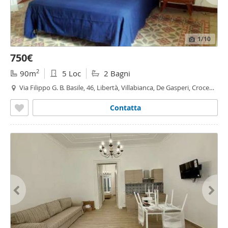
1
/10
750€
2
90m
5 Loc
2 Bagni
Via Filippo G. B. Basile, 46, Libertà, Villabianca, De Gasperi, Croce
Rossa, Sciuti, Politeama - Politeama - Ruggiero Settimo, Palermo
Contatta