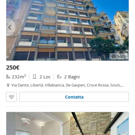
1
/20
250€
2
232m
2 Loc
2 Bagni
Via Dante, Libertà, Villabianca, De Gasperi, Croce Rossa, Sciuti,
Politeama - Politeama - Ruggiero Settimo, Palermo
Contatta