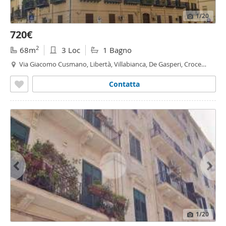
1
/20
720€
2
68m
3 Loc
1 Bagno
Via Giacomo Cusmano, Libertà, Villabianca, De Gasperi, Croce
Rossa, Sciuti, Politeama - Politeama - Ruggiero Settimo, Palermo
Contatta
1
/20