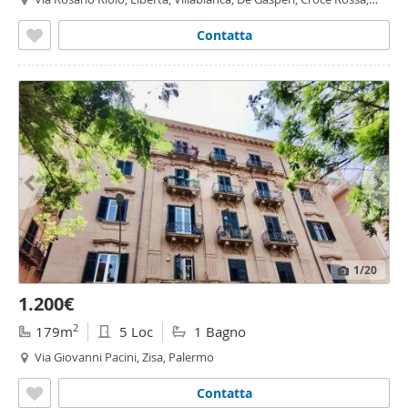
Sciuti, Politeama - Politeama - Ruggiero Settimo, Palermo
Contatta
1
/20
1.200€
2
179m
5 Loc
1 Bagno
Via Giovanni Pacini, Zisa, Palermo
Contatta