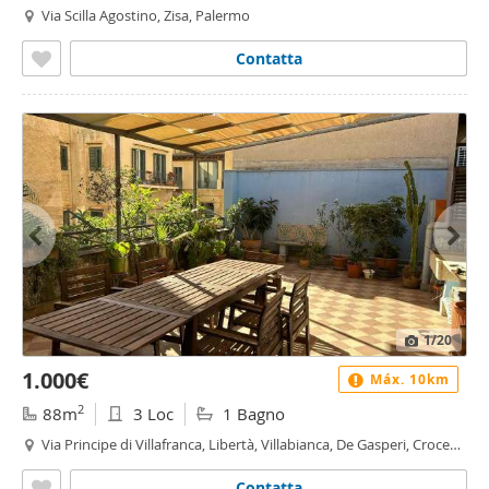
Via Scilla Agostino, Zisa, Palermo
Contatta
1
/20
1.000€
Máx. 10km
2
88m
3 Loc
1 Bagno
Via Principe di Villafranca, Libertà, Villabianca, De Gasperi, Croce
Rossa, Sciuti, Politeama - Politeama - Ruggiero Settimo, Palermo
Contatta