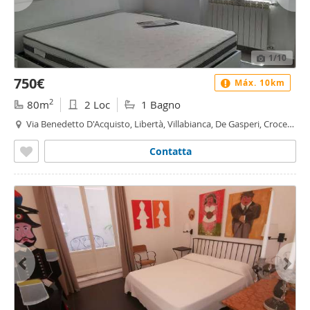
1
/10
750€
Máx. 10km
2
80m
2 Loc
1 Bagno
Via Benedetto D'Acquisto, Libertà, Villabianca, De Gasperi, Croce
Rossa, Sciuti, Politeama - Politeama - Ruggiero Settimo, Palermo
Contatta