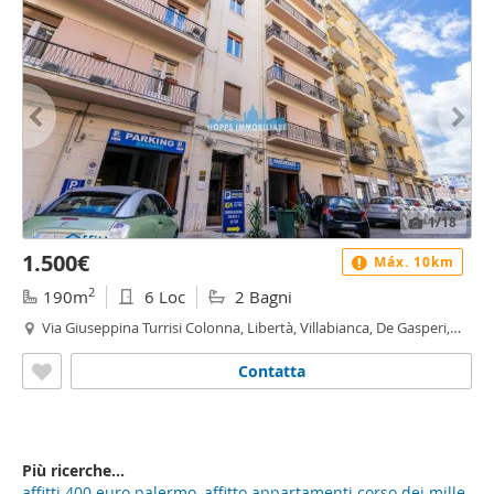
1
/18
1.500€
Máx. 10km
2
190m
6 Loc
2 Bagni
Via Giuseppina Turrisi Colonna, Libertà, Villabianca, De Gasperi,
Croce Rossa, Sciuti, Politeama - Politeama - Ruggiero Settimo,
Palermo
Contatta
Più ricerche...
affitti 400 euro palermo
,
affitto appartamenti corso dei mille
,