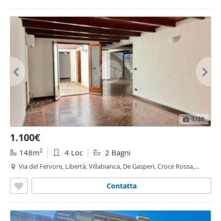
1
/20
1.100€
2
148m
4 Loc
2 Bagni
Via del Fervore, Libertà, Villabianca, De Gasperi, Croce Rossa,
Sciuti, Politeama - Politeama - Ruggiero Settimo, Palermo
Contatta