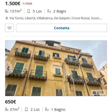
1.500€
1.700€
2
157m
5 Loc
2 Bagni
Via Tunisi, Libertà, Villabianca, De Gasperi, Croce Rossa, Sciuti,
Politeama - Politeama - Ruggiero Settimo, Palermo
Contatta
1
/18
650€
2
37m
2 Loc
1 Bagno