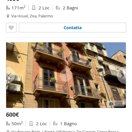
2
171m
2 Loc
2 Bagni
Via Houel, Zisa, Palermo
Contatta
1
/15
600€
2
50m
2 Loc
1 Bagno
Via Rosario Riolo, Libertà, Villabianca, De Gasperi, Croce Rossa,