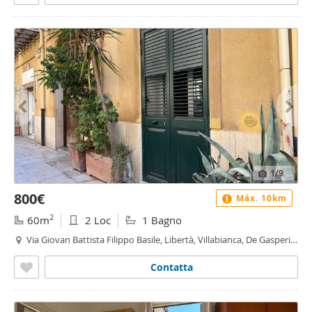
1
/9
800€
Máx. 10km
2
60m
2 Loc
1 Bagno
Via Giovan Battista Filippo Basile, Libertà, Villabianca, De Gasperi,
Croce Rossa, Sciuti, Politeama - Politeama - Ruggiero Settimo,
Palermo
Contatta